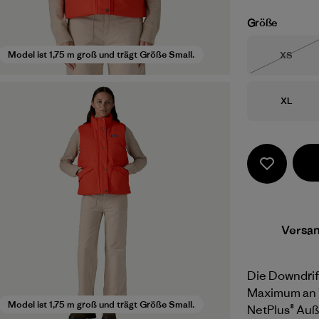
Größe
Größe
Model ist 1,75 m groß und trägt Größe Small.
XS
Nicht li
Größe
XL
Versa
Die Downdrift
Maximum an 
Model ist 1,75 m groß und trägt Größe Small.
NetPlus® Auß