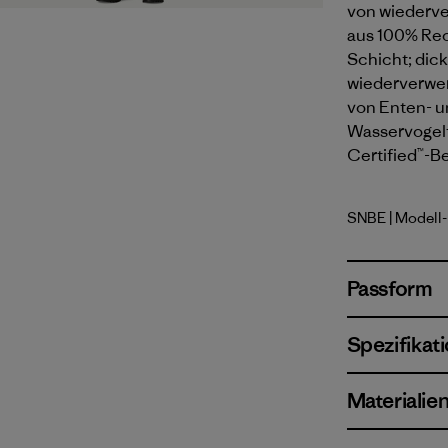
von wiederve
aus 100% Recy
Schicht; dick
wiederverwe
von Enten- u
Wasservogelfe
Certified™-Be
SNBE
| Modell
Sunken B
Passform
Spezifikat
Materialie