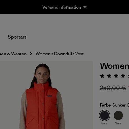
Versandinformation
n
Sportart
ken & Westen
Women's Downdrift Vest
Women'
Bewert
250,00 €
Farbe
Sunken 
Sale
Sale