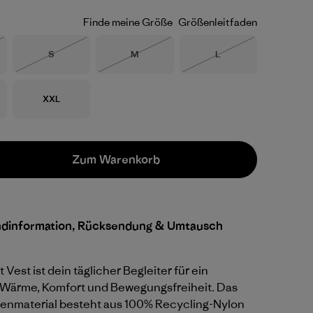
Finde meine Größe
Größenleitfaden
Größe
Größe
Größe
S
M
L
eferbar
Nicht lieferbar
Nicht lieferbar
Nicht lieferbar
Größe
XXL
Zum Warenkorb
ndinformation, Rücksendung & Umtausch
 Vest ist dein täglicher Begleiter für ein
Wärme, Komfort und Bewegungsfreiheit. Das
enmaterial besteht aus 100% Recycling-Nylon