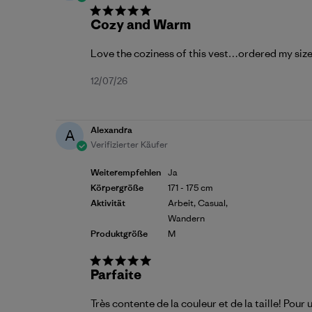
Cozy and Warm
Love the coziness of this vest…ordered my size
Veröffentlichungsdatum
12/07/26
Alexandra
A
Verifizierter Käufer
Weiterempfehlen
Ja
Körpergröße
171 - 175 cm
Aktivität
Arbeit, Casual,
Wandern
Produktgröße
M
Parfaite
Très contente de la couleur et de la taille! Pour 