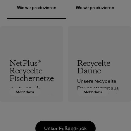
Wie wir produzieren
Wo wir produzieren
NetPlus®
Recycelte
Recycelte
Daune
Fischernetze
Unsere recycelte
Daune stammt aus
Das NetPlus®-
Mehr dazu
Mehr dazu
Materialien, die wir
Material wird zu 100
davor bewahren,
% aus recycelten,
auf der Deponie zu
ausrangierten
landen. Dadurch
Fischernetzen
reduzieren wir die
hergestellt, die von
Unser Fußabdruck
Abfallmengen und
Fischereigemeinde