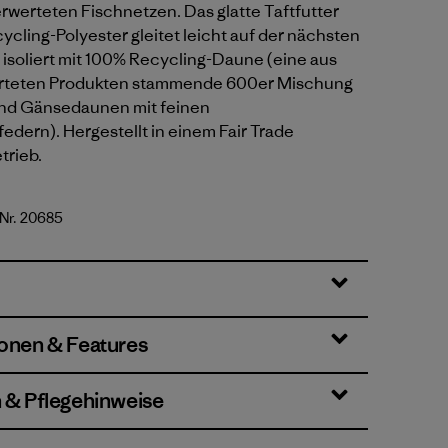
rwerteten Fischnetzen. Das glatte Taftfutter
cling-Polyester gleitet leicht auf der nächsten
 isoliert mit 100% Recycling-Daune (eine aus
rteten Produkten stammende 600er Mischung
nd Gänsedaunen mit feinen
dern). Hergestellt in einem Fair Trade
trieb.
-Nr. 20685
lue
ionen & Features
n & Pflegehinweise