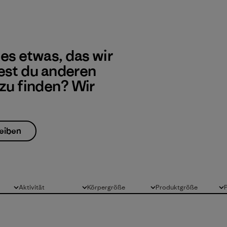
 es etwas, das wir
st du anderen
 zu finden? Wir
eiben
Aktivität
Körpergröße
Produktgröße
Alle
Alle
Alle