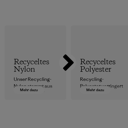
Recyceltes
Recyceltes
Nylon
Polyester
Unser Recycling-
Recycling-
Nylon stammt aus
Polyester verringert
Mehr dazu
Mehr dazu
postindustriellen
unsere
Faserresten,
Abhängigkeit von
Ausschuss von
erdölbasierten
Webereien und
Materialien.
recycelten
Materialien
Postconsumer-