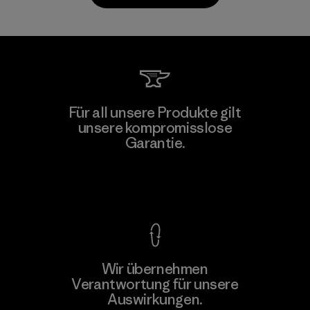
Kwang Viet Garment Co., Ltd
Für all unsere Produkte gilt
unsere kompromisslose
Factory
M
Garantie.
Kompromisslose Garantie
Wir übernehmen
Mehr dazu
Verantwortung für unsere
Auswirkungen.