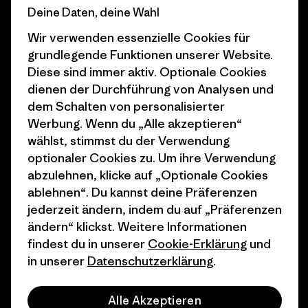
Business Unusual
Karriere
Deine Daten, deine Wahl
Klimaziele
Pressekontakt
Wir verwenden essenzielle Cookies für
grundlegende Funktionen unserer Website.
1% For The Planet
Industry program
Diese sind immer aktiv. Optionale Cookies
dienen der Durchführung von Analysen und
Wie wir finanzieren
Affiliate-Programm
dem Schalten von personalisierter
Geschenkgutscheine
Patagonia Deutschland
Werbung. Wenn du „Alle akzeptieren“
Seitenverzeichnis
wählst, stimmst du der Verwendung
Stores in deiner
optionaler Cookies zu. Um ihre Verwendung
Nähe
abzulehnen, klicke auf „Optionale Cookies
ablehnen“. Du kannst deine Präferenzen
jederzeit ändern, indem du auf „Präferenzen
ändern“ klickst. Weitere Informationen
findest du in unserer
Cookie-Erklärung
und
© 2026 Patagonia, Inc. All Rights Reserved.
in unserer
Datenschutzerklärung
.
Alle Akzeptieren