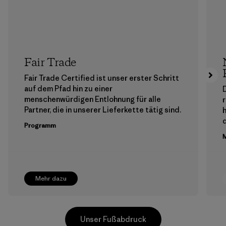
Fair Trade
Fair Trade Certified ist unser erster Schritt
auf dem Pfad hin zu einer
menschenwürdigen Entlohnung für alle
Partner, die in unserer Lieferkette tätig sind.
h
Programm
M
Mehr dazu
Unser Fußabdruck