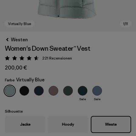
Westen
Women's Down Sweater™ Vest
221
Rezensionen
Bewertung: 4.6 / 5
200,00 €
Virtually Blue
Farbe
Virtually Blue
Sale
Sale
Silhouette
Jacke
Hoody
Weste