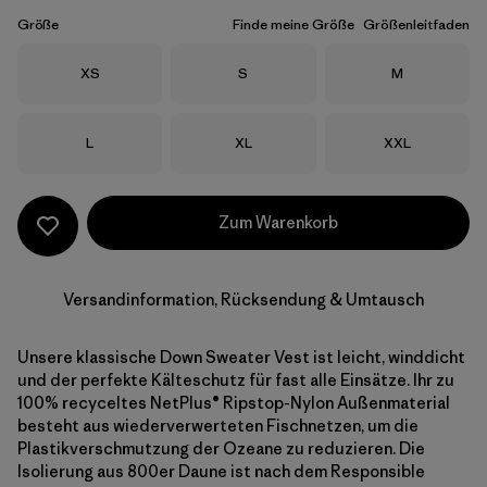
Größe
Finde meine Größe
Größenleitfaden
Größe
Größe
Größe
XS
S
M
Größe
Größe
Größe
L
XL
XXL
Zum Warenkorb
Versandinformation, Rücksendung & Umtausch
Unsere klassische Down Sweater Vest ist leicht, winddicht
und der perfekte Kälteschutz für fast alle Einsätze. Ihr zu
100% recyceltes NetPlus® Ripstop-Nylon Außenmaterial
besteht aus wiederverwerteten Fischnetzen, um die
Plastikverschmutzung der Ozeane zu reduzieren. Die
Isolierung aus 800er Daune ist nach dem Responsible