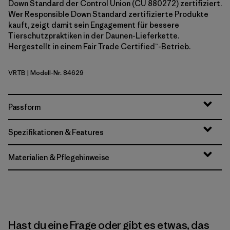
Down Standard der Control Union (CU 880272) zertifiziert.
Wer Responsible Down Standard zertifizierte Produkte
kauft, zeigt damit sein Engagement für bessere
Tierschutzpraktiken in der Daunen-Lieferkette.
Hergestellt in einem Fair Trade Certified™-Betrieb.
VRTB
| Modell-Nr. 84629
Virtually Blue
Passform
Spezifikationen & Features
Materialien & Pflegehinweise
Hast du eine Frage oder gibt es etwas, das