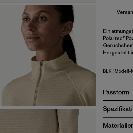
Versan
Ein atmungsa
Polartec® Po
Geruchshemme
Hergestellt i
BLK
| Modell-
Black
Passform
Spezifikat
Materialie