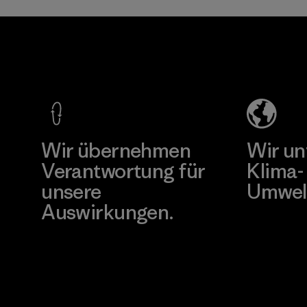
Umwelt, Arbeiter
und Verbraucher
ale
Polartec,
Super
unbedenklich sind.
ies
LLC
Factory
Programm
Material-supplier
ier
Mehr dazu
Mehr d
Wir übernehmen
Wir un
Verantwortung für
Klima-
unsere
Umwel
Auswirkungen.
Besuche Pat
Unser Fußabdruck