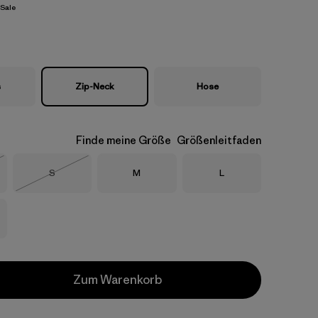
Sale
s
Zip-Neck
Hose
Finde meine Größe
Größenleitfaden
Größe
Größe
Größe
S
M
L
eferbar
Nicht lieferbar
Zum Warenkorb