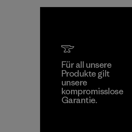
sind.
Programm
Kingwh
Industr
Corp.
Material-suppl
Mehr dazu
Für all unsere
Produkte gilt
unsere
kompromisslose
Garantie.
Kompromisslose Garantie