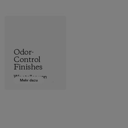
Odor-
Control
Finishes
Wir stellen von
Mehr dazu
Silbersalzbehandlu
ngen auf
pflanzliche
Behandlungen um,
um der
Geruchsbildung
vorzubeugen oder