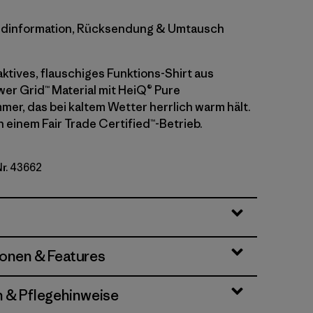
dinformation, Rücksendung & Umtausch
ktives, flauschiges Funktions-Shirt aus
wer Grid™ Material mit HeiQ® Pure
r, das bei kaltem Wetter herrlich warm hält.
n einem Fair Trade Certified™-Betrieb.
Nr. 43662
ionen & Features
n & Pflegehinweise