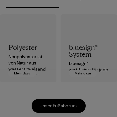
Polyester
bluesign®
System
Neupolyester ist
von Natur aus
bluesign™
wasserabweisend
zertifiziert für jede
Mehr dazu
Mehr dazu
und bringt gute
Stufe der
Leistungen als
Textilherstellung
Outdoor-Kleidung.
geeignete
Chemikalien,
Materialien
Verfahren,
Unser Fußabdruck
Materialien und
Produkte, die für