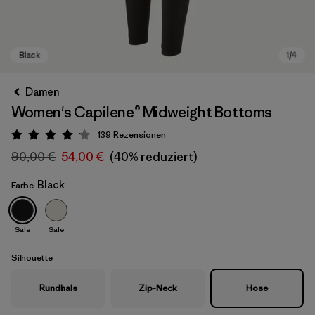
Damen
Women's Capilene® Midweight Bottoms
139
Rezensionen
Bewertung: 4.1 / 5
90,00 €
54,00 €
(40% reduziert)
Black
Farbe
Black
Sale
Sale
Silhouette
Rundhals
Zip-Neck
Hose