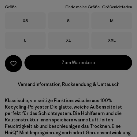
Größe
Finde meine Größe
Größenleitfaden
Größe
Größe
Größe
XS
S
M
Größe
Größe
Größe
L
XL
XXL
Zum Warenkorb
Versandinformation, Rücksendung & Umtausch
Klassische, vielseitige Funktionswäsche aus 100%
Recycling-Polyester. Die glatte, weiche Außenseite ist
perfekt für das Schichtsystem. Die Hohlfasern und die
Rautenstruktur innen speichern warme Luft, leiten
Feuchtigkeit ab und beschleunigen das Trocknen. Eine
HeiQ® Mint Imprägnierung verhindert Geruchsentwicklung