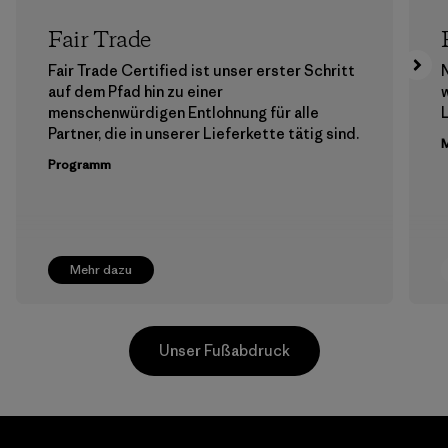
Fair Trade
Fair Trade Certified ist unser erster Schritt
auf dem Pfad hin zu einer
menschenwürdigen Entlohnung für alle
Partner, die in unserer Lieferkette tätig sind.
M
Programm
Mehr dazu
Unser Fußabdruck