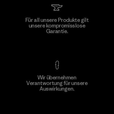
Kingwhale Industries Corp.
Für all unsere Produkte gilt
unsere kompromisslose
Material-supplier
F
Garantie.
Kompromisslose Garantie
Wir übernehmen
Mehr dazu
Verantwortung für unsere
Auswirkungen.
Unser Fußabdruck