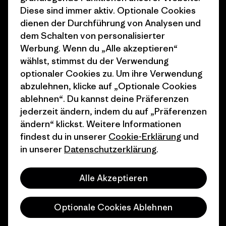
1% For The Planet
Industry program
Diese sind immer aktiv. Optionale Cookies
dienen der Durchführung von Analysen und
Wie wir finanzieren
Affiliate-Programm
dem Schalten von personalisierter
Geschenkgutscheine
Patagonia Deutschland
Werbung. Wenn du „Alle akzeptieren“
Seitenverzeichnis
wählst, stimmst du der Verwendung
Stores in deiner
optionaler Cookies zu. Um ihre Verwendung
Nähe
abzulehnen, klicke auf „Optionale Cookies
ablehnen“. Du kannst deine Präferenzen
jederzeit ändern, indem du auf „Präferenzen
ändern“ klickst. Weitere Informationen
findest du in unserer
Cookie-Erklärung
und
© 2026 Patagonia, Inc. All Rights Reserved.
in unserer
Datenschutzerklärung
.
Alle Akzeptieren
Deutsch
Optionale Cookies Ablehnen