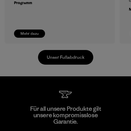
Programm
M
Mehr dazu
Unser Fußabdruck
Arvind Limited (Shirting and
Für all unsere Produkte gilt
Khaki Divisions)
unsere kompromisslose
F
Garantie.
Material-supplier