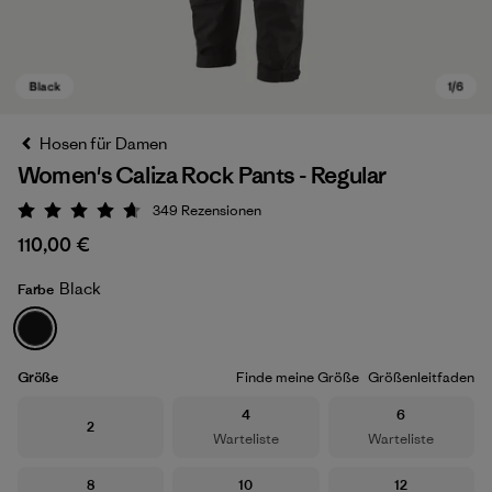
Hosen für Damen
Women's Caliza Rock Pants - Regular
349
Rezensionen
Bewertung: 4.7 / 5
110,00 €
Black
Farbe
Black
Größe
Finde meine Größe
Größenleitfaden
Größe
Größe
4
6
Größe
2
Warteliste
Warteliste
Größe
Größe
Größe
8
10
12