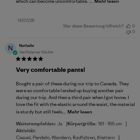
which can become uncomfortable. ...
Mehr lesen
Veröffentlichungsdatum
13/07/26
War diese Bewertung hilfreich?
0
0
Nathalie
N
Verifizierter Käufer
Very comfortable pants!
Bought a pair of these during our trip to Canada. They
were so comfortable I ended up buying another pair
during our trip. And then a third pair when I got home. I
love the fit with the elastic around the waist, the material
is sturdy but still feels...
Mehr lesen
|
|
Weiterempfehlen:
Ja
Körpergröße:
161 - 165 cm
Aktivität:
|
Casual, Pendeln, Wandern, Radfahren, Klettern