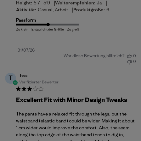
|
|
Height:
5'7 - 5'9
Weiterempfehlen:
Ja
|
Aktivität:
Casual, Arbeit
Produktgröße:
6
Passform
Veröffentlichungsdatum
31/07/26
War diese Bewertung hilfreich?
0
0
Tess
T
Verifizierter Bewerter
Excellent Fit with Minor Design Tweaks
The pants have a relaxed fit through the legs, but the
waistband (elastic band) could be wider. Making it about
1 cm wider would improve the comfort. Also, the seam
along the top edge of the waistband tends to dig in,