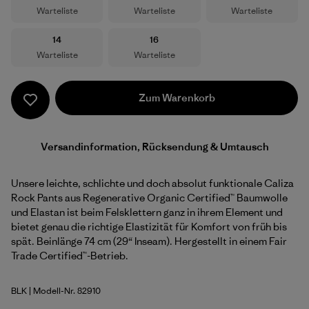
Warteliste
Warteliste
Warteliste
Größe
Größe
14
16
Warteliste
Warteliste
Zum Warenkorb
Versandinformation, Rücksendung & Umtausch
Unsere leichte, schlichte und doch absolut funktionale Caliza
Rock Pants aus Regenerative Organic Certified™ Baumwolle
und Elastan ist beim Felsklettern ganz in ihrem Element und
bietet genau die richtige Elastizität für Komfort von früh bis
spät. Beinlänge 74 cm (29“ Inseam). Hergestellt in einem Fair
Trade Certified™-Betrieb.
BLK
| Modell-Nr. 82910
Black