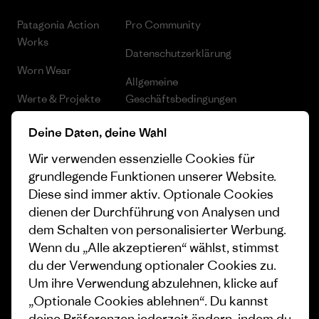
Patagonia Action
Pro Community
Works
Datenschutzerklärung
Worn Wear
Allgemeine
Werte & Projekte
Geschäftsbedingungen
Progress Report
Cookie Einstellungen
Deine Daten, deine Wahl
Business Unusual
Karriere
Wir verwenden essenzielle Cookies für
grundlegende Funktionen unserer Website.
Klimaziele
Pressekontakt
Diese sind immer aktiv. Optionale Cookies
dienen der Durchführung von Analysen und
1% For The Planet
Industry program
dem Schalten von personalisierter Werbung.
Wie wir finanzieren
Affiliate-Programm
Wenn du „Alle akzeptieren“ wählst, stimmst
du der Verwendung optionaler Cookies zu.
Geschenkgutscheine
Patagonia Deutschland
Um ihre Verwendung abzulehnen, klicke auf
Seitenverzeichnis
Stores in deiner Nähe
„Optionale Cookies ablehnen“. Du kannst
deine Präferenzen jederzeit ändern, indem du