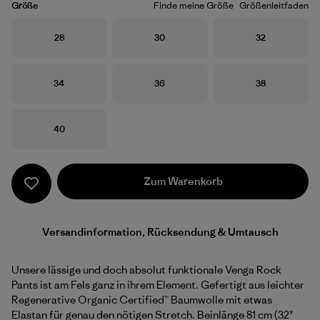
Größe
Finde meine Größe
Größenleitfaden
Größe
Größe
Größe
28
30
32
Größe
Größe
Größe
34
36
38
Größe
40
Zum Warenkorb
Versandinformation, Rücksendung & Umtausch
Unsere lässige und doch absolut funktionale Venga Rock
Pants ist am Fels ganz in ihrem Element. Gefertigt aus leichter
Regenerative Organic Certified™ Baumwolle mit etwas
Elastan für genau den nötigen Stretch. Beinlänge 81 cm (32"