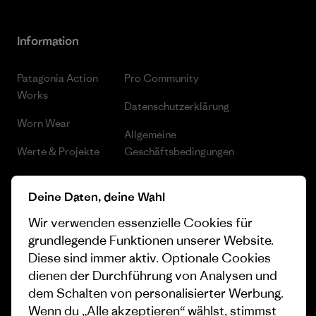
Information
Patagonia Action
Pro Community
Works
Datenschutzerklärung
Worn Wear
Allgemeine
Werte & Projekte
Geschäftsbedingungen
Progress Report
Cookie Einstellungen
Deine Daten, deine Wahl
Business Unusual
Karriere
Wir verwenden essenzielle Cookies für
Klimaziele
Pressekontakt
grundlegende Funktionen unserer Website.
Diese sind immer aktiv. Optionale Cookies
1% For The Planet
Industry program
dienen der Durchführung von Analysen und
dem Schalten von personalisierter Werbung.
Wie wir finanzieren
Affiliate-Programm
Wenn du „Alle akzeptieren“ wählst, stimmst