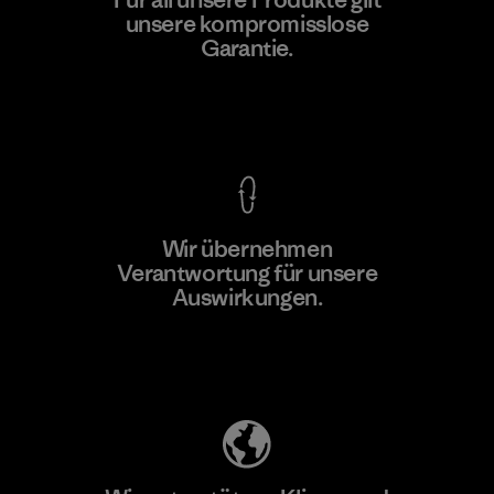
Khaki Divisions)
unsere kompromisslose
F
Garantie.
Material-supplier
Kompromisslose Garantie
Wir übernehmen
Mehr dazu
Verantwortung für unsere
Auswirkungen.
Unser Fußabdruck