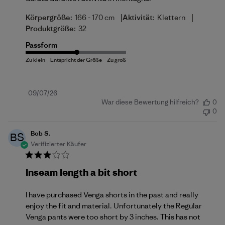
|
|
Körpergröße:
166 - 170 cm
Aktivität:
Klettern
Produktgröße:
32
Passform
Veröffentlichungsdatum
09/07/26
War diese Bewertung hilfreich?
0
0
Bob S.
BS
Verifizierter Käufer
Inseam length a bit short
I have purchased Venga shorts in the past and really
enjoy the fit and material. Unfortunately the Regular
Venga pants were too short by 3 inches. This has not