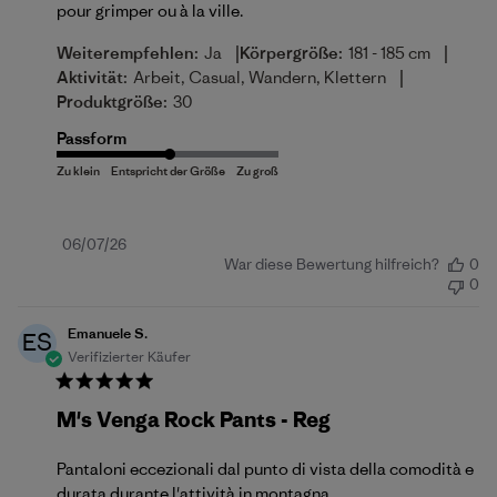
pour grimper ou à la ville.
|
|
Weiterempfehlen:
Ja
Körpergröße:
181 - 185 cm
|
Aktivität:
Arbeit, Casual, Wandern, Klettern
Produktgröße:
30
Passform
Veröffentlichungsdatum
06/07/26
War diese Bewertung hilfreich?
0
0
Emanuele S.
ES
Verifizierter Käufer
M's Venga Rock Pants - Reg
Pantaloni eccezionali dal punto di vista della comodità e
durata durante l'attività in montagna.