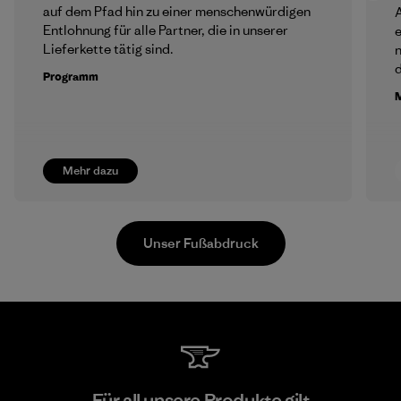
auf dem Pfad hin zu einer menschenwürdigen
A
Entlohnung für alle Partner, die in unserer
e
Lieferkette tätig sind.
n
d
Programm
M
Mehr dazu
Unser Fußabdruck
Arvind Limited (Shirting and
Für all unsere Produkte gilt