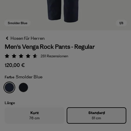
Hosen für Herren
Men's Venga Rock Pants - Regular
281
Rezensionen
Bewertung: 4.6 / 5
120,00 €
Smolder Blue
Farbe
Smolder Blue
Länge
Kurz
Standard
76 cm
81 cm