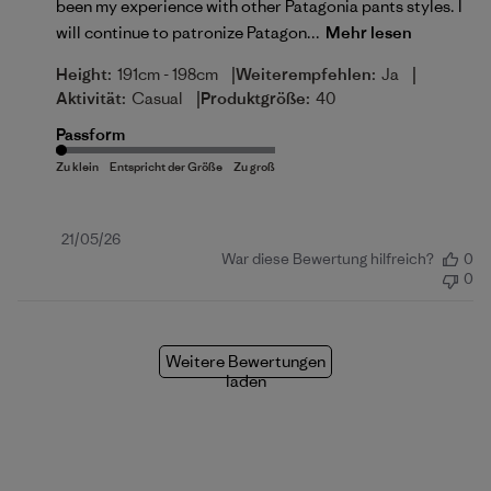
been my experience with other Patagonia pants styles. I
will continue to patronize Patagon...
Mehr lesen
|
|
Height:
191cm - 198cm
Weiterempfehlen:
Ja
|
Aktivität:
Casual
Produktgröße:
40
Passform
Veröffentlichungsdatum
21/05/26
War diese Bewertung hilfreich?
0
0
Weitere Bewertungen
laden