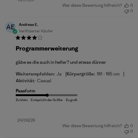
Veröffentlichungsdatum
War diese Bewertung hilfreich?
0
0
Andreas E.
AE
Verifizierter Käufer
Programmerweiterung
gäbe es die auch in heller? und etwas dünner
|
|
Weiterempfehlen:
Ja
Körpergröße:
181 - 185 cm
Aktivität:
Casual
Passform
Veröffentlichungsdatum
24/06/26
War diese Bewertung hilfreich?
0
0