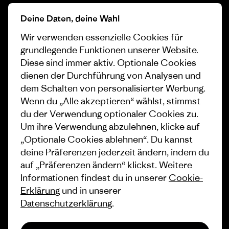
Progress Report
Cookie Einstellungen
Deine Daten, deine Wahl
Business Unusual
Karriere
Wir verwenden essenzielle Cookies für
Klimaziele
Pressekontakt
grundlegende Funktionen unserer Website.
Diese sind immer aktiv. Optionale Cookies
1% For The Planet
Industry program
dienen der Durchführung von Analysen und
dem Schalten von personalisierter Werbung.
Wie wir finanzieren
Affiliate-Programm
Wenn du „Alle akzeptieren“ wählst, stimmst
Geschenkgutscheine
Patagonia Deutschland
du der Verwendung optionaler Cookies zu.
Seitenverzeichnis
Um ihre Verwendung abzulehnen, klicke auf
Stores in deiner Nähe
„Optionale Cookies ablehnen“. Du kannst
deine Präferenzen jederzeit ändern, indem du
auf „Präferenzen ändern“ klickst. Weitere
Informationen findest du in unserer
Cookie-
Erklärung
und in unserer
© 2026 Patagonia, Inc. All Rights Reserved.
Datenschutzerklärung
.