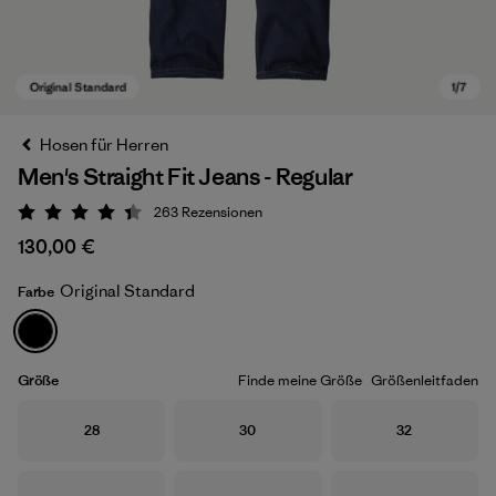
Hosen für Herren
Men's Straight Fit Jeans - Regular
263
Rezensionen
Bewertung: 4.4 / 5
130,00 €
Original Standard
Farbe
Original Standard
Größe
Finde meine Größe
Größenleitfaden
Größe
Größe
Größe
28
30
32