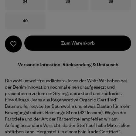
Größe
Größe
Größe
34
36
38
Größe
40
Zum Warenkorb
Versandinformation, Rücksendung & Umtausch
Die wohl umweltfreundlichste Jeans der Welt: Wir haben bei
der Denim-Innovation nochmal einen draufgesetzt und
präsentieren zudem ein Styling, das aktuell und zeitlos ist.
Eine Alltags-Jeans aus Regenerative Organic Certified™
Baumwolle, recycelter Baumwolle und etwas Elastan für mehr
Bewegungsfreiheit. Beinlänge 81 cm (32“ Inseam). Wegen der
Farbtiefe und der Art der Färbemittel empfehlen wir am
Anfang besondere Vorsicht, da der Stoff auf helle Materialien
abfärben kann. Hergestellt in einem Fair Trade Certified™-