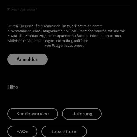
E-Mail-Adresse
Durch Klicken auf die Anmelden Taste, erkläre mich damit
einverstanden, dass Patagonia meine E-Mail-Adresse verarbeitet und mir
E-Mails für Produkt-Highlights, spannende Stories, Informationen über
Aktivismus, Veranstaltungen und mehr gemäß der
Datenschutzerklärung
von Patagonia zusendet.
Anmelden
Hilfe
Kundenservice
Lieferung
FAQs
Reparaturen