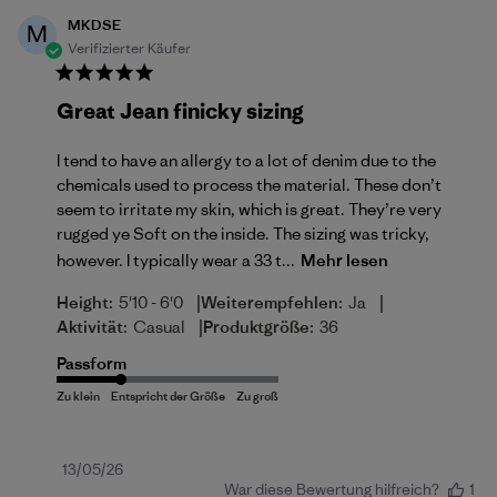
MKDSE
M
Verifizierter Käufer
Great Jean finicky sizing
I tend to have an allergy to a lot of denim due to the
chemicals used to process the material. These don’t
seem to irritate my skin, which is great. They’re very
rugged ye Soft on the inside. The sizing was tricky,
however. I typically wear a 33 t...
Mehr lesen
|
|
Height:
5'10 - 6'0
Weiterempfehlen:
Ja
|
Aktivität:
Casual
Produktgröße:
36
Passform
Veröffentlichungsdatum
13/05/26
War diese Bewertung hilfreich?
1