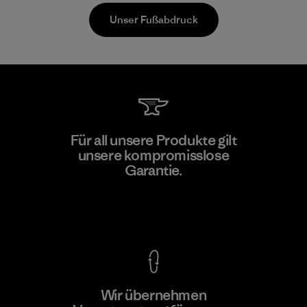
Unser Fußabdruck
Hirdaramani Industries (Pvt)
Für all unsere Produkte gilt
Ltd. - Kuruwita
unsere kompromisslose
Garantie.
Factory
Kompromisslose Garantie
Wir übernehmen
Mehr dazu