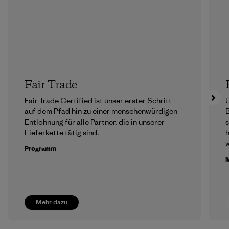
Fair Trade
Fair Trade Certified ist unser erster Schritt
U
auf dem Pfad hin zu einer menschenwürdigen
B
Entlohnung für alle Partner, die in unserer
Lieferkette tätig sind.
h
Programm
M
Mehr dazu