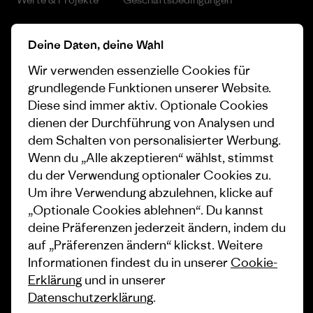
Progress Report
Cookie Einstellungen
Deine Daten, deine Wahl
Business Unusual
Karriere
Wir verwenden essenzielle Cookies für
Klimaziele
Pressekontakt
grundlegende Funktionen unserer Website.
Diese sind immer aktiv. Optionale Cookies
1% For The Planet
Industry program
dienen der Durchführung von Analysen und
dem Schalten von personalisierter Werbung.
Wie wir finanzieren
Affiliate-Programm
Wenn du „Alle akzeptieren“ wählst, stimmst
Geschenkgutscheine
Patagonia Deutschland
du der Verwendung optionaler Cookies zu.
Seitenverzeichnis
Um ihre Verwendung abzulehnen, klicke auf
Stores in deiner Nähe
„Optionale Cookies ablehnen“. Du kannst
deine Präferenzen jederzeit ändern, indem du
auf „Präferenzen ändern“ klickst. Weitere
Informationen findest du in unserer
Cookie-
Erklärung
und in unserer
© 2026 Patagonia, Inc. All Rights Reserved.
Datenschutzerklärung
.