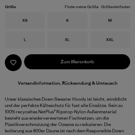
Größe
Finde meine Größe
Größenleitfaden
Größe
Größe
Größe
XS
S
M
Größe
Größe
Größe
L
XL
XXL
Zum Warenkorb
Versandinformation, Rücksendung & Umtausch
Unser klassisches Down Sweater Hoody ist leicht, winddicht
und der perfekte Kälteschutz für fast alle Einsätze. Sein zu
100% recyceltes NetPlus® Ripstop-Nylon Außenmaterial
besteht aus wiederverwerteten Fischnetzen, um die
Plastikverschmutzung der Ozeane zu reduzieren. Die
Isolierung aus 800er Daune ist nach dem Responsible Down