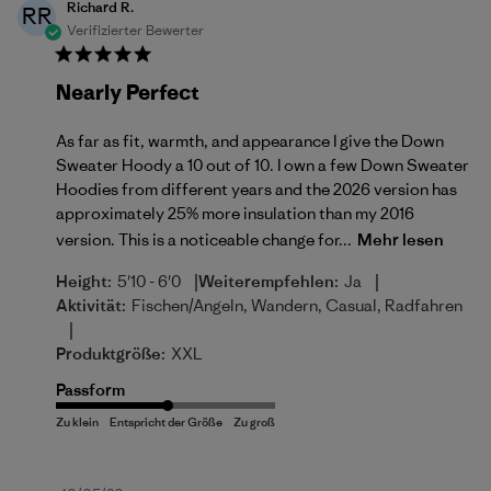
Richard R.
RR
Verifizierter Bewerter
Nearly Perfect
As far as fit, warmth, and appearance I give the Down
Sweater Hoody a 10 out of 10. I own a few Down Sweater
Hoodies from different years and the 2026 version has
approximately 25% more insulation than my 2016
version. This is a noticeable change for...
Mehr lesen
|
|
Height:
5'10 - 6'0
Weiterempfehlen:
Ja
Aktivität:
Fischen/Angeln, Wandern, Casual, Radfahren
|
Produktgröße:
XXL
Passform