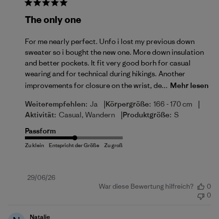
The only one
For me nearly perfect. Unfo i lost my previous down
sweater so i bought the new one. More down insulation
and better pockets. It fit very good borh for casual
wearing and for technical during hikings. Another
improvements for closure on the wrist, de...
Mehr lesen
|
|
Weiterempfehlen:
Ja
Körpergröße:
166 - 170 cm
|
Aktivität:
Casual, Wandern
Produktgröße:
S
Passform
Veröffentlichungsdatum
29/06/26
War diese Bewertung hilfreich?
0
0
Natalie