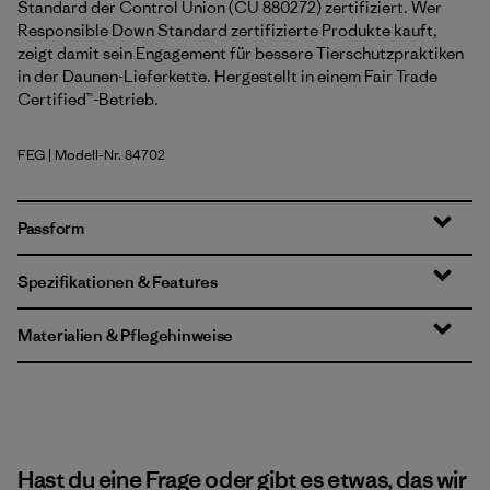
Standard der Control Union (CU 880272) zertifiziert. Wer
Responsible Down Standard zertifizierte Produkte kauft,
zeigt damit sein Engagement für bessere Tierschutzpraktiken
in der Daunen-Lieferkette. Hergestellt in einem Fair Trade
Certified™-Betrieb.
FEG
| Modell-Nr. 84702
Forge Grey w/Forge Grey
Passform
Spezifikationen & Features
Materialien & Pflegehinweise
Hast du eine Frage oder gibt es etwas, das wir