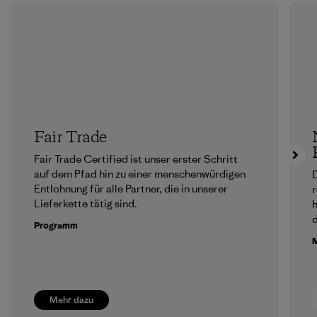
Fair Trade
Fair Trade Certified ist unser erster Schritt
auf dem Pfad hin zu einer menschenwürdigen
D
Entlohnung für alle Partner, die in unserer
r
Lieferkette tätig sind.
h
Programm
M
Mehr dazu