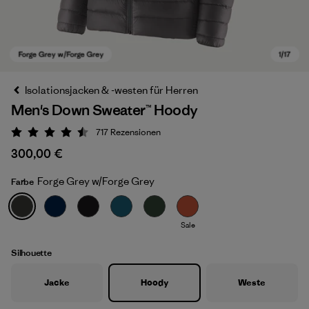
Isolationsjacken & -westen für Herren
Men's Down Sweater™ Hoody
717
Rezensionen
Bewertung: 4.5 / 5
300,00 €
Forge Grey w/Forge Grey
Farbe
Forge Grey w/Forge Grey
Sale
Silhouette
Jacke
Hoody
Weste