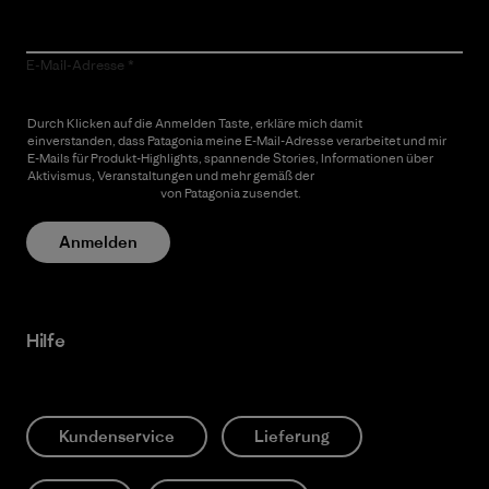
E-Mail-Adresse
Durch Klicken auf die Anmelden Taste, erkläre mich damit
einverstanden, dass Patagonia meine E-Mail-Adresse verarbeitet und mir
E-Mails für Produkt-Highlights, spannende Stories, Informationen über
Aktivismus, Veranstaltungen und mehr gemäß der
Datenschutzerklärung
von Patagonia zusendet.
Anmelden
Hilfe
Kundenservice
Lieferung