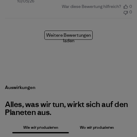
Veröffentlichungsdatum
10/05/26
War diese Bewertung hilfreich?
0
0
Weitere Bewertungen
laden
Auswirkungen
Alles, was wir tun, wirkt sich auf den
Planeten aus.
Wie wir produzieren
Wo wir produzieren