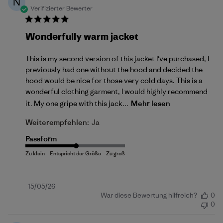
N
Verifizierter Bewerter
Wonderfully warm jacket
This is my second version of this jacket I've purchased, I
previously had one without the hood and decided the
hood would be nice for those very cold days. This is a
wonderful clothing garment, I would highly recommend
it. My one gripe with this jack...
Mehr lesen
Weiterempfehlen:
Ja
Passform
Veröffentlichungsdatum
15/05/26
War diese Bewertung hilfreich?
0
0