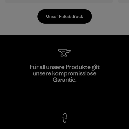
Unser Fußabdruck
Downlite
Für all unsere Produkte gilt
unsere kompromisslose
Material-supplier
M
Garantie.
Kompromisslose Garantie