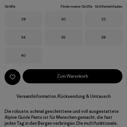
Größe
Finde meine Größe
Größenleitfaden
Größe
Größe
Größe
28
30
32
Größe
Größe
Größe
34
36
38
Größe
40
Zum Warenkorb
Versandinformation, Rücksendung & Umtausch
Die robuste, schmal geschnittene und voll ausgestattete
Alpine Guide Pants ist für Menschen gemacht, die fast
jeden Tag in den Bergen verbringen. Die multifunktionale,