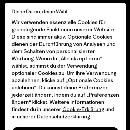
Business Unusual
Karriere
Deine Daten, deine Wahl
Klimaziele
Pressekontakt
Wir verwenden essenzielle Cookies für
grundlegende Funktionen unserer Website.
1% For The Planet
Industry program
Diese sind immer aktiv. Optionale Cookies
dienen der Durchführung von Analysen und
Wie wir finanzieren
Affiliate-Programm
dem Schalten von personalisierter
Geschenkgutscheine
Patagonia Deutschland
Werbung. Wenn du „Alle akzeptieren“
Seitenverzeichnis
wählst, stimmst du der Verwendung
Stores in deiner
optionaler Cookies zu. Um ihre Verwendung
Nähe
abzulehnen, klicke auf „Optionale Cookies
ablehnen“. Du kannst deine Präferenzen
jederzeit ändern, indem du auf „Präferenzen
ändern“ klickst. Weitere Informationen
findest du in unserer
Cookie-Erklärung
und
© 2026 Patagonia, Inc. All Rights Reserved.
in unserer
Datenschutzerklärung
.