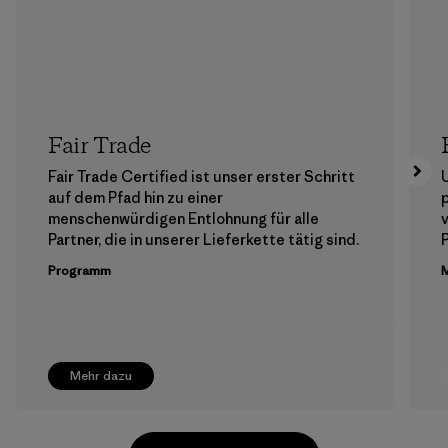
Fair Trade
Fair Trade Certified ist unser erster Schritt
auf dem Pfad hin zu einer
menschenwürdigen Entlohnung für alle
Partner, die in unserer Lieferkette tätig sind.
Programm
M
Mehr dazu