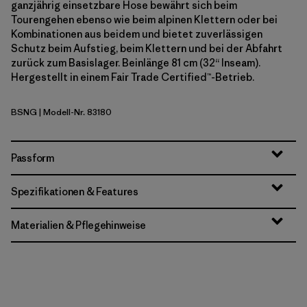
ganzjährig einsetzbare Hose bewährt sich beim
Tourengehen ebenso wie beim alpinen Klettern oder bei
Kombinationen aus beidem und bietet zuverlässigen
Schutz beim Aufstieg, beim Klettern und bei der Abfahrt
zurück zum Basislager. Beinlänge 81 cm (32“ Inseam).
Hergestellt in einem Fair Trade Certified™-Betrieb.
BSNG
| Modell-Nr. 83180
Basin Green
Passform
Spezifikationen & Features
Materialien & Pflegehinweise