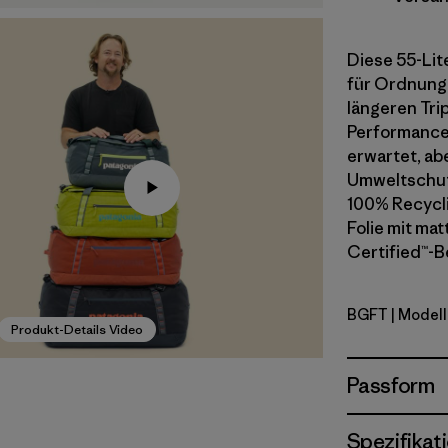
Diese 55-Lit
für Ordnung
längeren Tri
Performance,
erwartet, ab
Umweltschut
100% Recycli
Folie mit mat
Certified™-B
BGFT
| Model
Basin Gree
Produkt-Details Video
Passform
Spezifikat