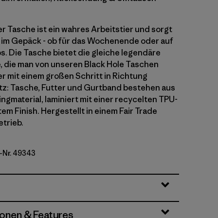
er Tasche ist ein wahres Arbeitstier und sorgt
 im Gepäck - ob für das Wochenende oder auf
ps. Die Tasche bietet die gleiche legendäre
 die man von unseren Black Hole Taschen
er mit einem großen Schritt in Richtung
z: Tasche, Futter und Gurtband bestehen aus
ngmaterial, laminiert mit einer recycelten TPU-
tem Finish. Hergestellt in einem Fair Trade
etrieb.
l-Nr. 49343
n w/Fitz Trout
ionen & Features