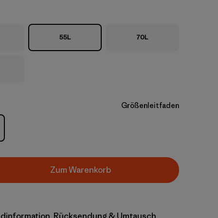
55L
70L
Größenleitfaden
Zum Warenkorb
dinformation, Rücksendung & Umtausch