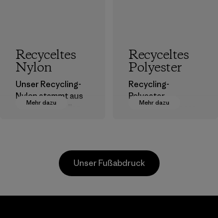
Recyceltes
Recyceltes
Nylon
Polyester
Unser Recycling-
Recycling-
Nylon stammt aus
Polyester
Mehr dazu
Mehr dazu
postindustriellen
verringert unsere
Faserresten,
Abhängigkeit von
Ausschuss von
erdölbasierten
Webereien und
Materialien.
recycelten
Materialien
Unser Fußabdruck
Postconsumer-
Materialien.
Materialien
Kanaan Bao
Li Peng