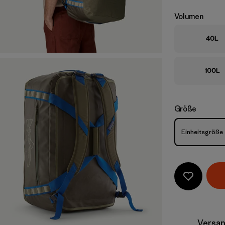
Volumen
40L
100L
Größe
Größe
Einheitsgröße
Versan