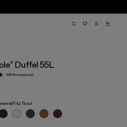
ole® Duffel 55L
318
Rezensionen
ung: 4.7 / 5
een w/Fitz Trout