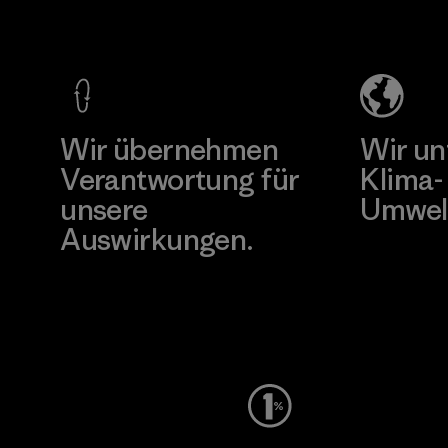
Loc Co., Ltd.
Enterprise
Co., Ltd.
Factory
Material-supplier
Mehr dazu
Mehr dazu
Wir übernehmen
Wir un
Verantwortung für
Klima-
unsere
Umwel
Auswirkungen.
Besuche Pat
Unser Fußabdruck