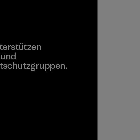
terstützen
 und
tschutzgruppen.
agonia Action Works