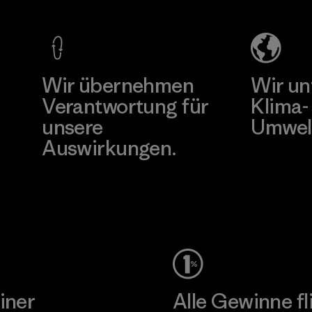
Co., Ltd.
Factory
Material-supplier
Mehr dazu
Mehr dazu
Wir übernehmen
Wir un
Verantwortung für
Klima-
unsere
Umwel
Auswirkungen.
Besuche Pat
Unser Fußabdruck
iner
Alle Gewinne fl