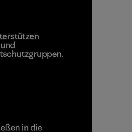
terstützen
 und
tschutzgruppen.
agonia Action Works
ießen in die