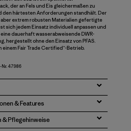
ack, der an Fels und Eis gleichermaßen zu
d den härtesten Anforderungen standhält. Der
, aber extrem robusten Materialien gefertigte
st sich jedem Einsatz individuell anpassen und
r eine dauerhaft wasserabweisende DWR-
g, hergestellt ohne den Einsatz von PFAS.
n einem Fair Trade Certified™-Betrieb.
l-Nr. 47986
y
ionen & Features
n & Pflegehinweise