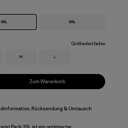
35L
55L
Größenleitfaden
Größe
Größe
M
L
Zum Warenkorb
dinformation, Rücksendung & Umtausch
nist Pack 35L ist ein optimierter