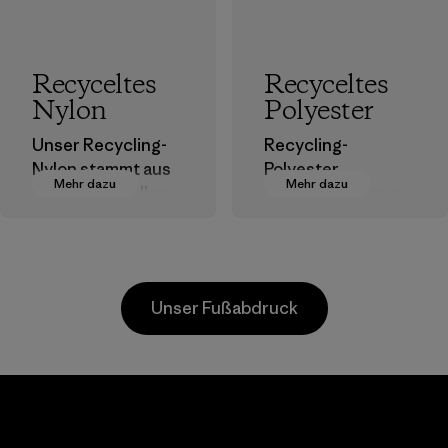
Recyceltes
Recyceltes
Nylon
Polyester
Unser Recycling-
Recycling-
Nylon stammt aus
Polyester
Mehr dazu
Mehr dazu
postindustriellen
verringert unsere
Faserresten,
Abhängigkeit von
Ausschuss von
erdölbasierten
Webereien und
Materialien.
recycelten
Materialien
Unser Fußabdruck
Postconsumer-
Materialien.
Materialien
Li Peng
Sungjin Inc.
Enterprise
Vina