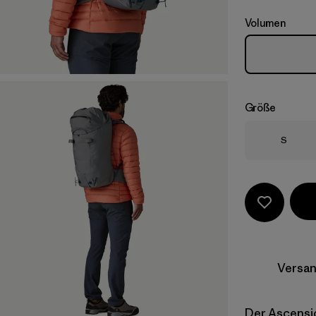
Volumen
Größe
Größe
S
Versan
Der Ascensio