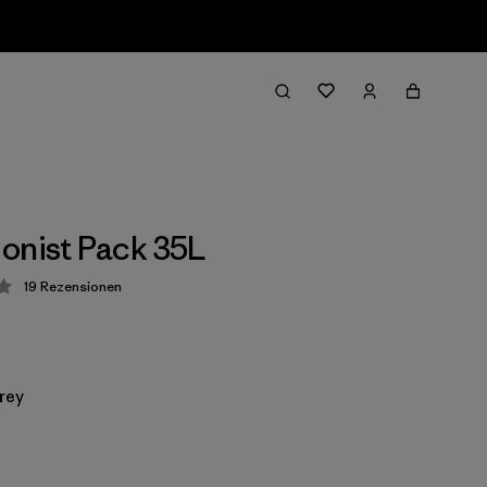
onist Pack 35L
19
Rezensionen
ung: 4.3 / 5
rey