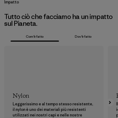
Impatto
Tutto ciò che facciamo ha un impatto
sul Pianeta.
Com’è fatto
Dov’è fatto
Nylon
Leggerissimo e al tempo stesso resistente,
I
il nylon è uno dei materiali più resistenti
i
utilizzati nei nostri capi e nelle nostre
p