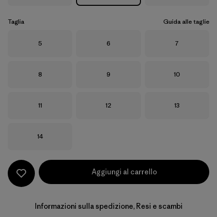
Taglia
Guida alle taglie
Taglia
Taglia
Taglia
5
6
7
Taglia
Taglia
Taglia
8
9
10
Taglia
Taglia
Taglia
11
12
13
Taglia
14
Aggiungi al carrello
Informazioni sulla spedizione, Resi e scambi