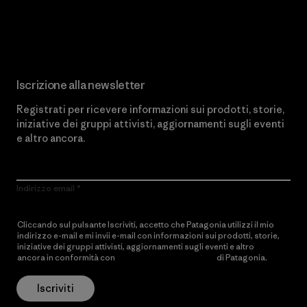
Scopri di più sul nostro impegno
Iscrizione alla newsletter
Registrati per ricevere informazioni sui prodotti, storie,
iniziative dei gruppi attivisti, aggiornamenti sugli eventi
e altro ancora.
Indirizzo email
Cliccando sul pulsante Iscriviti, accetto che Patagonia utilizzi il mio
indirizzo e-mail e mi invii e-mail con informazioni sui prodotti, storie,
iniziative dei gruppi attivisti, aggiornamenti sugli eventi e altro
ancora in conformità con
l’Informativa sulla privacy
di Patagonia.
Iscriviti