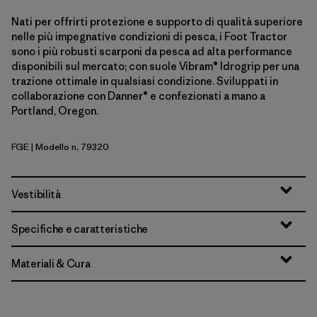
Nati per offrirti protezione e supporto di qualità superiore
nelle più impegnative condizioni di pesca, i Foot Tractor
sono i più robusti scarponi da pesca ad alta performance
disponibili sul mercato; con suole Vibram® Idrogrip per una
trazione ottimale in qualsiasi condizione. Sviluppati in
collaborazione con Danner® e confezionati a mano a
Portland, Oregon.
FGE
| Modello n. 79320
Forge Grey
Vestibilità
Specifiche e caratteristiche
Materiali & Cura