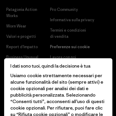
Patagonia Action
Pro Community
Works
Informativa sulla privacy
Worn Wear
Termini e condizioni
Valori e progetti
di vendita
Report d’Impatto
Preferenze sui cookie
Business Unusual
Lavora con noi
I dati sono tuoi, quindi la decisione è tua
Obiettivi climatici
Stampa e media
Usiamo cookie strettamente necessari per
1% For The Planet
Industry program
alcune funzionalità del sito (sempre attivi) e
cookie opzionali per analisi dei dati e
Come finanziamo
Programma di affiliazione
pubblicità personalizzata. Selezionando
Buoni regalo
Patagonia Svizzera Mappa del
“Consenti tutti”, acconsenti all’uso di questi
sito
cookie opzionali. Per rifiutare, puoi fare clic
Trova un negozio
su “Rifiuta cookie opzionali” o modificare le