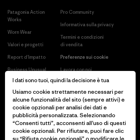
Patagonia Action
Pro Community
Works
Informativa sulla privacy
Worn Wear
Termini e condizioni
Valori e progetti
di vendita
Report d’Impatto
Preferenze sui cookie
Business Unusual
Lavora con noi
I dati sono tuoi, quindi la decisione è tua
Obiettivi climatici
Stampa e media
Usiamo cookie strettamente necessari per
1% For The Planet
Industry program
alcune funzionalità del sito (sempre attivi) e
cookie opzionali per analisi dei dati e
Come finanziamo
Programma di affiliazione
pubblicità personalizzata. Selezionando
Buoni regalo
Patagonia Svizzera Mappa del
“Consenti tutti”, acconsenti all’uso di questi
sito
cookie opzionali. Per rifiutare, puoi fare clic
Trova un negozio
su “Rifiuta cookie opzionali” o modificare le