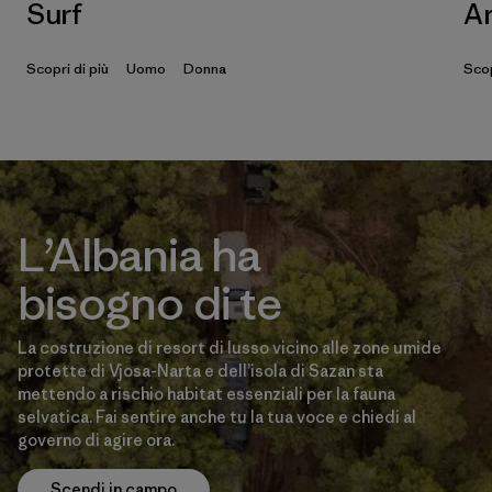
Surf
Ar
Scopri di più
Uomo
Donna
Scop
L’Albania ha
bisogno di te
La costruzione di resort di lusso vicino alle zone umide
protette di Vjosa-Narta e dell’isola di Sazan sta
mettendo a rischio habitat essenziali per la fauna
selvatica. Fai sentire anche tu la tua voce e chiedi al
governo di agire ora.
Scendi in campo