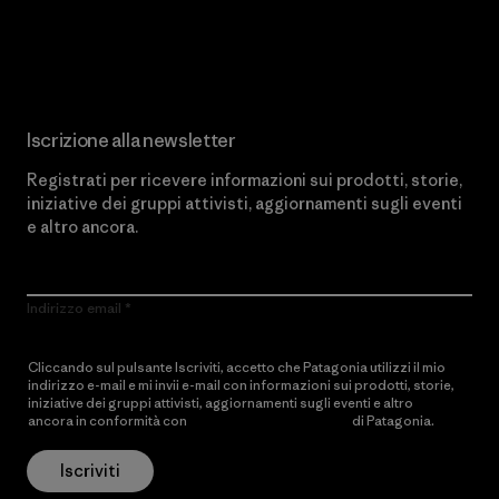
Scopri di più sul nostro impegno
Iscrizione alla newsletter
Registrati per ricevere informazioni sui prodotti, storie,
iniziative dei gruppi attivisti, aggiornamenti sugli eventi
e altro ancora.
Indirizzo email
Cliccando sul pulsante Iscriviti, accetto che Patagonia utilizzi il mio
indirizzo e-mail e mi invii e-mail con informazioni sui prodotti, storie,
iniziative dei gruppi attivisti, aggiornamenti sugli eventi e altro
ancora in conformità con
l’Informativa sulla privacy
di Patagonia.
Iscriviti