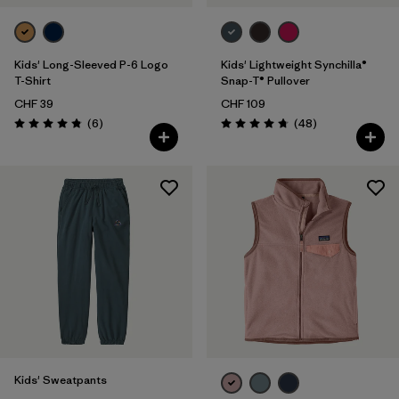
Kids' Long-Sleeved P-6 Logo
Kids' Lightweight Synchilla®
T-Shirt
Snap-T® Pullover
CHF 39
CHF 109
Recensioni
Recensioni
(6
)
(48
)
Valutazione: 4.8 / 5
Valutazione: 4.8 / 5
Kids' Sweatpants