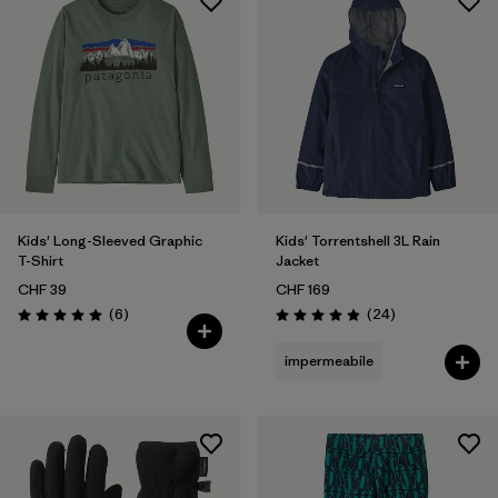
Kids' Long-Sleeved Graphic
Kids' Torrentshell 3L Rain
T-Shirt
Jacket
CHF 39
CHF 169
Recensioni
Recensioni
(6
)
(24
)
Valutazione: 5.0 / 5
Valutazione: 4.9 / 5
impermeabile