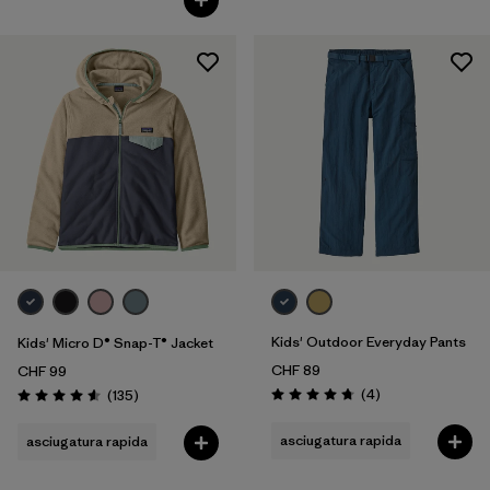
Kids' Outdoor Everyday Pants
Kids' Micro D® Snap-T® Jacket
CHF 89
CHF 99
Recensioni
Recensioni
(4
)
(135
)
Valutazione: 4.8 / 5
Valutazione: 4.6 / 5
asciugatura rapida
asciugatura rapida