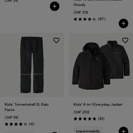
CHF 39
Hoody
CHF 219
Recensioni
(87
)
Valutazione: 4.3 / 5
Kids' Torrentshell 3L Rain
Kids' 4-in-1 Everyday Jacket
Pants
CHF 259
CHF 119
Recensioni
(81
)
Valutazione: 4.8 / 5
Recensioni
(4
)
Valutazione: 4.3 / 5
impermeabile