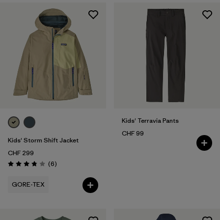
Kids' Terravia Pants
CHF 99
Kids' Storm Shift Jacket
CHF 299
Recensioni
(6
)
Valutazione: 3.8 / 5
GORE-TEX