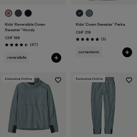
Kids' Reversible Down
Kids' Down Sweater™ Parka
Sweater™ Hoody
CHF 219
CHF 199
Recensioni
(3
)
Valutazione: 5.0 / 5
Recensioni
(47
)
Valutazione: 4.4 / 5
cortaviento
reversibile
Esclusiva Online
Esclusiva Online