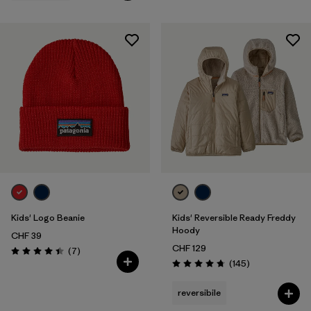
Kids' Logo Beanie
Kids' Reversible Ready Freddy
Hoody
CHF 39
CHF 129
Recensioni
(7
)
Valutazione: 4.4 / 5
Recensioni
(145
)
Valutazione: 4.7 / 5
reversibile