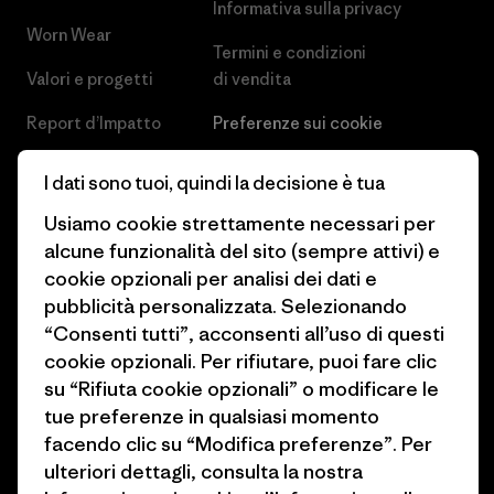
Informativa sulla privacy
Worn Wear
Termini e condizioni
Valori e progetti
di vendita
Report d’Impatto
Preferenze sui cookie
Business Unusual
Lavora con noi
I dati sono tuoi, quindi la decisione è tua
Obiettivi climatici
Stampa e media
Usiamo cookie strettamente necessari per
alcune funzionalità del sito (sempre attivi) e
1% For The Planet
Industry program
cookie opzionali per analisi dei dati e
Come finanziamo
Programma di affiliazione
pubblicità personalizzata. Selezionando
“Consenti tutti”, acconsenti all’uso di questi
Buoni regalo
Patagonia Svizzera Mappa del
cookie opzionali. Per rifiutare, puoi fare clic
sito
su “Rifiuta cookie opzionali” o modificare le
Trova un negozio
tue preferenze in qualsiasi momento
facendo clic su “Modifica preferenze”. Per
ulteriori dettagli, consulta la nostra