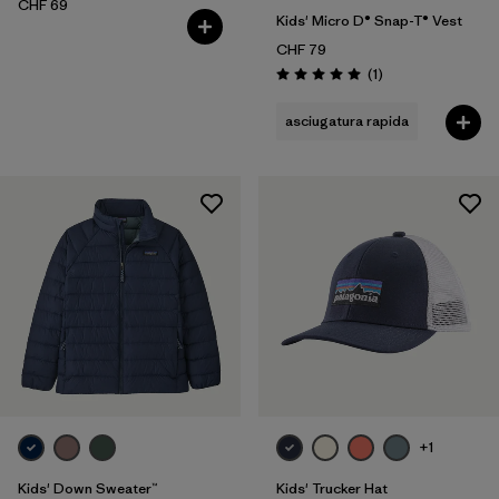
CHF 69
Kids' Micro D® Snap-T® Vest
CHF 79
Recensioni
(1
)
Valutazione: 5.0 / 5
asciugatura rapida
+1
Kids' Down Sweater™
Kids' Trucker Hat