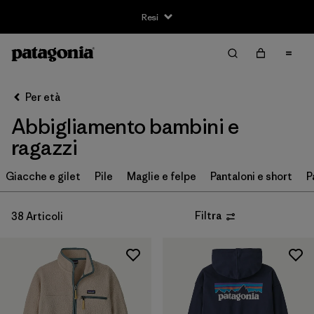
Resi
Filter & Sort
Cancella tutti
Ordina per
Per età
Filtra per
Taglia
Abbigliamento bambini e
3-6m
(1)
ragazzi
6-12m
(1)
Giacche e gilet
Pile
Maglie e felpe
Pantaloni e short
P
12-18m
(1)
Filtra
38 Articoli
2 anni
(1)
3 anni
(1)
4 anni
(1)