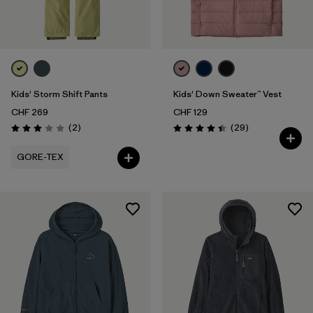
Kids' Storm Shift Pants
Kids' Down Sweater™ Vest
CHF 269
CHF 129
Recensioni
Recensioni
(2
)
(29
)
Valutazione: 3.0 / 5
Valutazione: 4.4 / 5
GORE-TEX