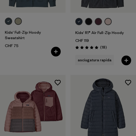
Kids' Full-Zip Hoody
Kids' R1® Air Full-Zip Hoody
Sweatshirt
CHF 119
CHF 75
Recensioni
(18
)
Valutazione: 5.0 / 5
asciugatura rapida