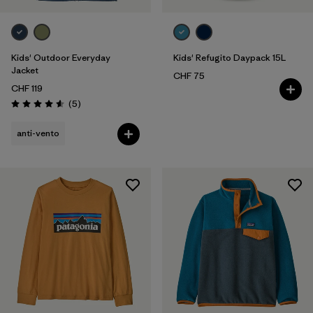
Bambino
Kids' Outdoor Everyday
Kids' Refugito Daypack 15L
Jacket
CHF 75
CHF 119
Recensioni
(5
)
Valutazione: 4.6 / 5
anti-vento