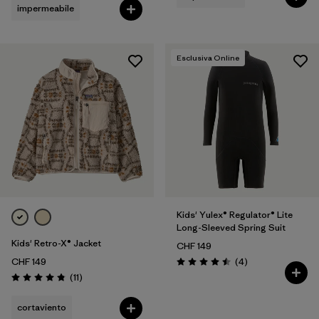
impermeabile
Esclusiva Online
Kids' Yulex® Regulator® Lite
Long-Sleeved Spring Suit
Kids' Retro-X® Jacket
CHF 149
Recensioni
CHF 149
(4
)
Valutazione: 4.5 / 5
Recensioni
(11
)
Valutazione: 4.8 / 5
cortaviento