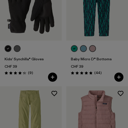
Kids' Synchilla® Gloves
Baby Micro D® Bottoms
CHF 39
CHF 39
Recensioni
Recensioni
(9
)
(44
)
Valutazione: 4.2 / 5
Valutazione: 4.8 / 5