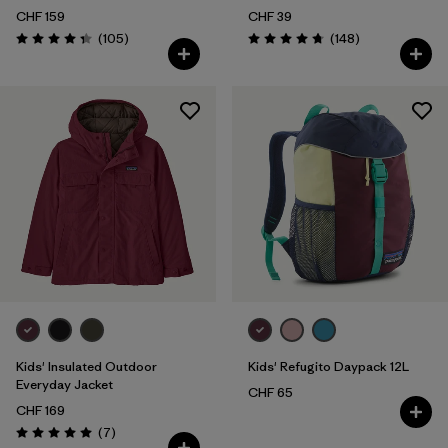
CHF 159
CHF 39
Recensioni
Recensioni
(105
)
(148
)
Valutazione: 4.3 / 5
Valutazione: 4.7 / 5
Kids' Insulated Outdoor
Kids' Refugito Daypack 12L
Everyday Jacket
CHF 65
CHF 169
Recensioni
(7
)
Valutazione: 5.0 / 5