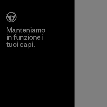
clienti finali.
Programma
Manteniamo
in funzione i
tuoi capi.
Worn Wear