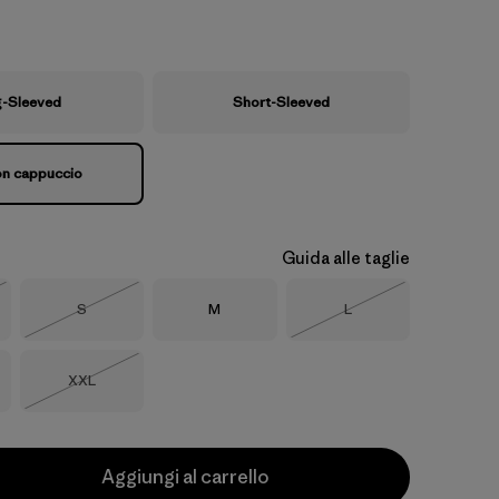
g-Sleeved
Short-Sleeved
on cappuccio
Guida alle taglie
Taglia
Taglia
Taglia
S
M
L
o
Esaurito
Esaurito
Taglia
XXL
Esaurito
Aggiungi al carrello