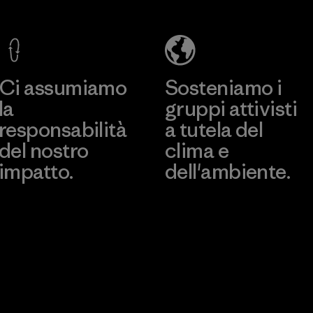
Asialine
Factory
Scopri di più
Ci assumiamo
Sosteniamo i
la
gruppi attivisti
responsabilità
a tutela del
del nostro
clima e
impatto.
dell'ambiente.
Scopri di più sulla nostra
Visita Patagonia Action
impronta ecologica
Works