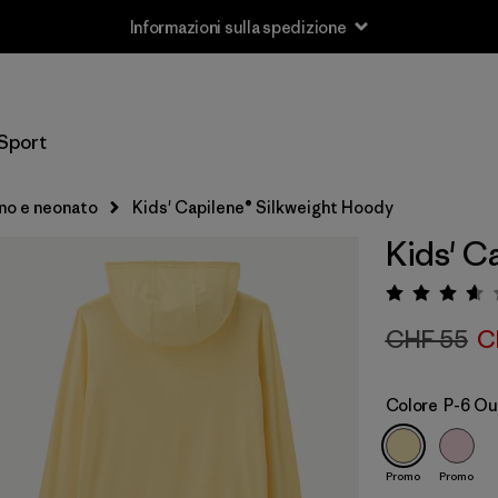
Informazioni sulla spedizione
Sport
no e neonato
Kids' Capilene® Silkweight Hoody
Kids' C
Valuta
CHF 55
C
Colore
P-6 Ou
Promo
Promo