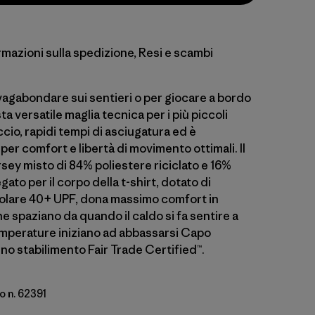
rmazioni sulla spedizione, Resi e scambi
vagabondare sui sentieri o per giocare a bordo
ta versatile maglia tecnica per i più piccoli
io, rapidi tempi di asciugatura ed è
 per comfort e libertà di movimento ottimali. Il
rsey misto di 84% poliestere riciclato e 16%
gato per il corpo della t-shirt, dotato di
olare 40+ UPF, dona massimo comfort in
e spaziano da quando il caldo si fa sentire a
mperature iniziano ad abbassarsi Capo
no stabilimento Fair Trade Certified™.
o n. 62391
e: Buttercup Yellow