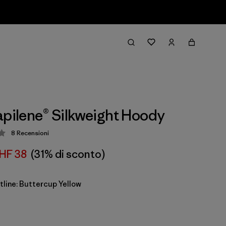
apilene® Silkweight Hoody
8
Recensioni
zione: 3.6 / 5
HF 38
(31% di sconto)
tline: Buttercup Yellow