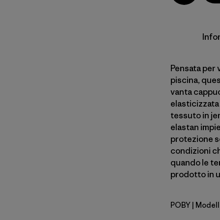
Info
Pensata per 
piscina, ques
vanta cappucc
elasticizzata
tessuto in je
elastan impie
protezione s
condizioni ch
quando le te
prodotto in u
POBY
| Modell
P-6 Outlin