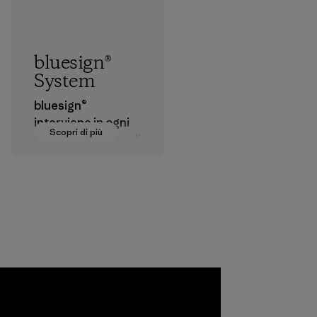
bluesign®
System
bluesign®
interviene in ogni
Scopri di più
fase della catena di
produzione dei
materiali tessili allo
scopo di approvare
agenti chimici,
processi, materiali
e prodotti che
risultino non
dannosi per
l'ambiente, per i
lavoratori e per i