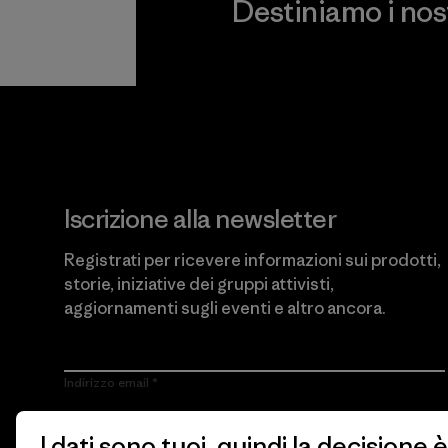
Destiniamo i nostr
Scopri di più sul nostro impeg
Iscrizione alla newsletter
Registrati per ricevere informazioni sui prodotti,
storie, iniziative dei gruppi attivisti,
aggiornamenti sugli eventi e altro ancora.
Indirizzo email
Cliccando sul pulsante Iscriviti, accetto che Patagonia utilizzi il
I dati sono tuoi, quindi la decisione è