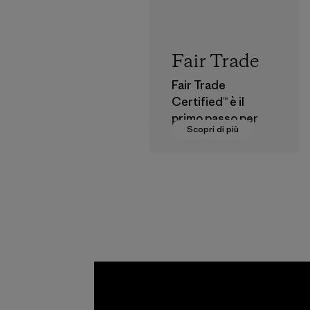
Fair Trade
Fair Trade
Certified™ è il
primo passo per
Scopri di più
pagare salari
dignitosi a coloro
che fanno parte
della nostra rete di
fornitura.
Programma