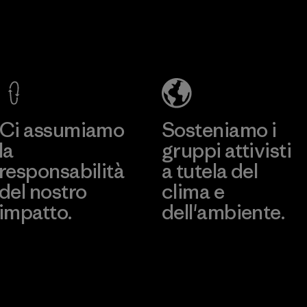
Greentech
Headgear
Company
Limited -
Chau Duc
Scopri di più
Factory
Ci assumiamo
Sosteniamo i
la
gruppi attivisti
responsabilità
a tutela del
del nostro
clima e
impatto.
dell'ambiente.
Scopri di più sulla nostra
Visita Patagonia Action
impronta ecologica
Works