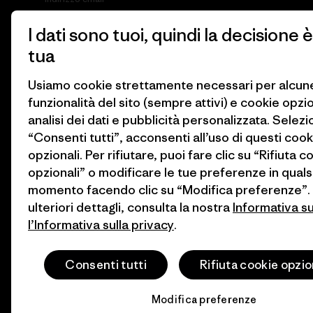
I dati sono tuoi, quindi la decisione è
Cliccando sul pulsante Iscriviti, accetto che Patagonia utilizzi il
mio indirizzo e-mail e mi invii e-mail con informazioni sui
tua
prodotti, storie, iniziative dei gruppi attivisti, aggiornamenti sugli
eventi e altro ancora in conformità con
l’Informativa sulla privacy
di Patagonia.
Usiamo cookie strettamente necessari per alcun
funzionalità del sito (sempre attivi) e cookie opzi
Iscriviti
analisi dei dati e pubblicità personalizzata. Selez
“Consenti tutti”, acconsenti all’uso di questi cook
opzionali. Per rifiutare, puoi fare clic su “Rifiuta c
opzionali” o modificare le tue preferenze in quals
momento facendo clic su “Modifica preferenze”.
ulteriori dettagli, consulta la nostra
Informativa s
l’Informativa sulla privacy
.
© 2026 Patagonia, Inc. All Rights Reserved.
Consenti tutti
Rifiuta cookie opzio
Modifica preferenze