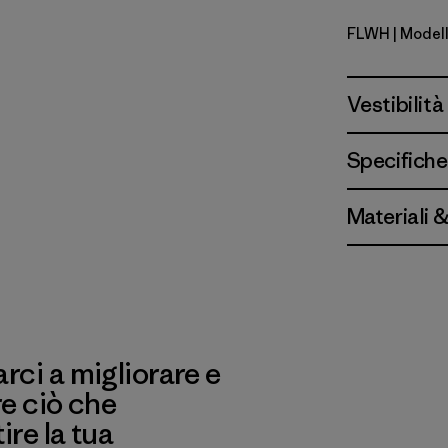
FLWH
| Model
Friend Lei
Vestibilità
Specifiche
Materiali 
ci a migliorare e
re ciò che
re la tua