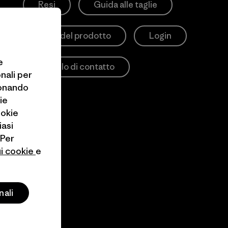
Resi
Guida alle taglie
Cura del prodotto
Login
e
Modulo di contatto
onali per
ionando
ie
ookie
iasi
 Per
ui cookie
e
nali