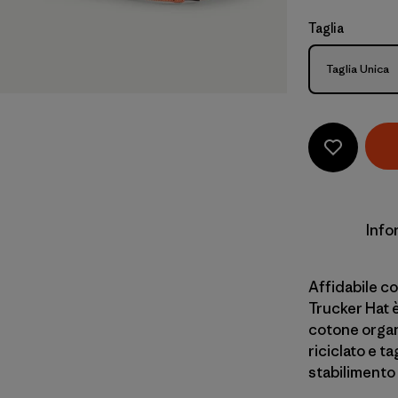
Taglia
Taglia
Taglia Unica
Info
Affidabile co
Trucker Hat è
cotone organi
riciclato e t
stabilimento 