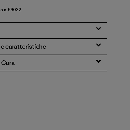
lo n. 66032
: White
 e caratteristiche
& Cura