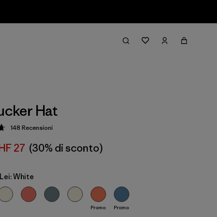
rucker Hat
148
Recensioni
zione: 4.7 / 5
HF 27
(30% di sconto)
Lei: White
Promo
Promo