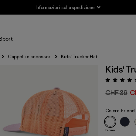
Informazioni sulla spedizione
Sport
Cappelli e accessori
Kids' Trucker Hat
Kids' T
Valuta
CHF 39
C
Colore
Friend 
Promo