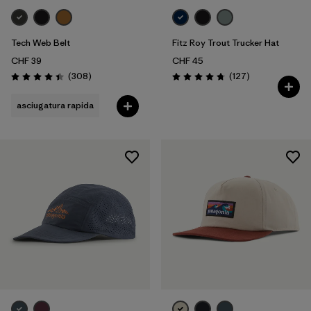
Tech Web Belt
Fitz Roy Trout Trucker Hat
CHF 39
CHF 45
Recensioni
Recensioni
(308
)
(127
)
Valutazione: 4.4 / 5
Valutazione: 4.8 / 5
asciugatura rapida