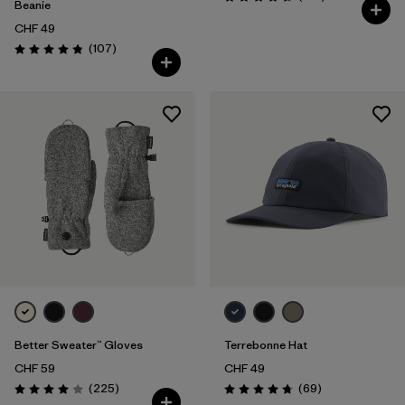
Valutazione: 4.7 / 5
Beanie
CHF 49
Recensioni
(107
)
Valutazione: 4.8 / 5
Better Sweater™ Gloves
Terrebonne Hat
CHF 59
CHF 49
Recensioni
Recensioni
(225
)
(69
)
Valutazione: 4.0 / 5
Valutazione: 4.8 / 5