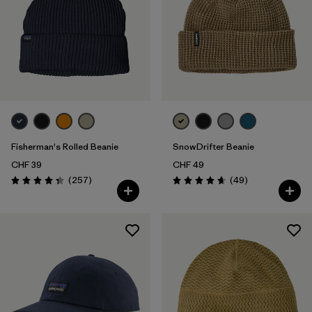
Fisherman's Rolled Beanie
SnowDrifter Beanie
CHF 39
CHF 49
Recensioni
Recensioni
(257
)
(49
)
Valutazione: 4.3 / 5
Valutazione: 4.7 / 5