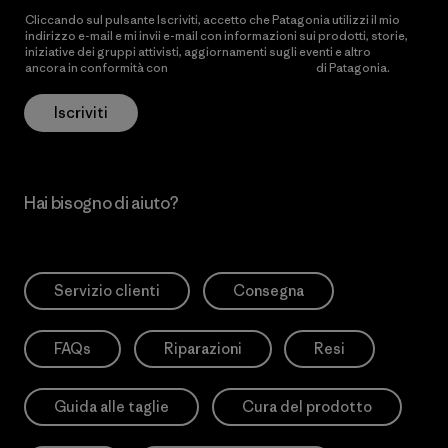
Cliccando sul pulsante Iscriviti, accetto che Patagonia utilizzi il mio
indirizzo e-mail e mi invii e-mail con informazioni sui prodotti, storie,
iniziative dei gruppi attivisti, aggiornamenti sugli eventi e altro
ancora in conformità con
l’Informativa sulla privacy
di Patagonia.
Iscriviti
Hai bisogno di aiuto?
Servizio clienti
Consegna
FAQs
Riparazioni
Resi
Guida alle taglie
Cura del prodotto