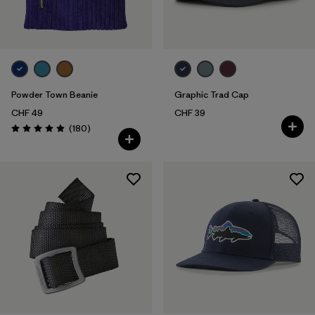
Powder Town Beanie
Graphic Trad Cap
CHF 49
CHF 39
Recensioni
(180
)
Valutazione: 4.9 / 5