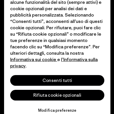
alcune funzionalità del sito (sempre attivi) e
cookie opzionali per analisi dei dati e
Come finanziamo
Programma di affiliazione
pubblicità personalizzata. Selezionando
Buoni regalo
Patagonia Svizzera Mappa del
“Consenti tutti”, acconsenti all’uso di questi
sito
cookie opzionali. Per rifiutare, puoi fare clic
Trova un negozio
su “Rifiuta cookie opzionali” o modificare le
tue preferenze in qualsiasi momento
facendo clic su “Modifica preferenze”. Per
ulteriori dettagli, consulta la nostra
Informativa sui cookie
e
l’Informativa sulla
© 2026 Patagonia, Inc. All Rights Reserved.
privacy
.
Consenti tutti
italiano
Rifiuta cookie opzionali
Modifica preferenze