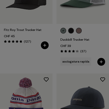
Fitz Roy Trout Trucker Hat
CHF 45
Duckbill Trucker Hat
Recensioni
(127
)
Valutazione: 4.8 / 5
CHF 39
Recensioni
(37
)
Valutazione: 4.3 / 5
asciugatura rapida