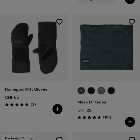
Homepool Mitt Gloves
CHF 65
Micro D™ Gaiter
Recensioni
(3
)
Valutazione: 4.7 / 5
CHF 29
Recensioni
(161
)
Valutazione: 4.7 / 5
Esclusiva Online