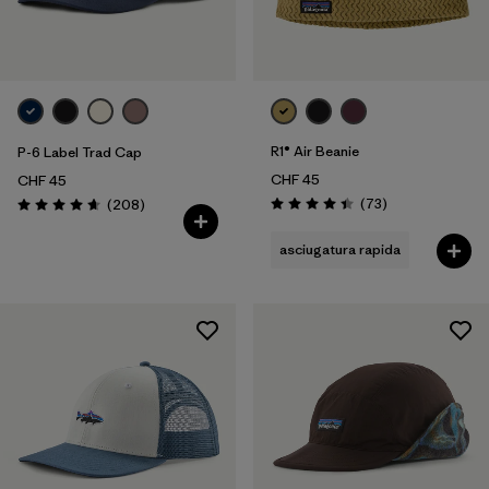
R1® Air Beanie
P-6 Label Trad Cap
CHF 45
CHF 45
Recensioni
Recensioni
(73
)
(208
)
Valutazione: 4.4 / 5
Valutazione: 4.6 / 5
asciugatura rapida