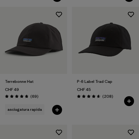
Terrebonne Hat
P-6 Label Trad Cap
CHF 49
CHF 45
Recensioni
Recensioni
(69
)
(208
)
Valutazione: 4.8 / 5
Valutazione: 4.6 / 5
asciugatura rapida