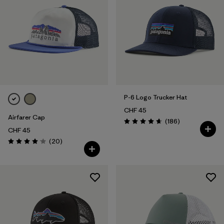
P-6 Logo Trucker Hat
CHF 45
Airfarer Cap
Recensioni
(186
)
Valutazione: 4.7 / 5
CHF 45
Recensioni
(20
)
Valutazione: 4.1 / 5