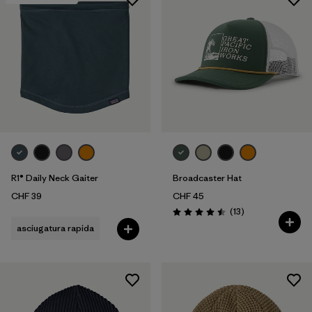
R1® Daily Neck Gaiter
Broadcaster Hat
CHF 39
CHF 45
Recensioni
(13
)
Valutazione: 4.5 / 5
asciugatura rapida