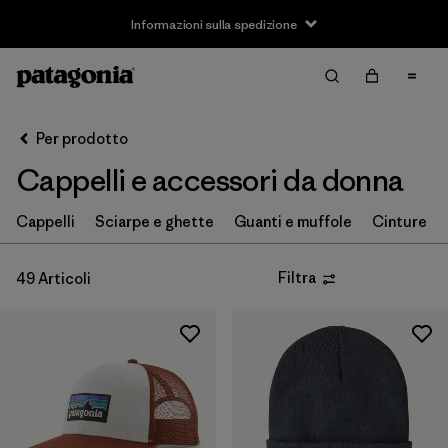
Informazioni sulla spedizione
Filter & Sort
Cancella tutti
Ordina per
Per prodotto
Filtra per
Taglia
Cappelli e accessori da donna
XS
(4)
Cappelli
Sciarpe e ghette
Guanti e muffole
Cinture
S
(8)
Filtra
49 Articoli
M
(6)
L
(8)
XL
(4)
Filtra per
Vestibilità