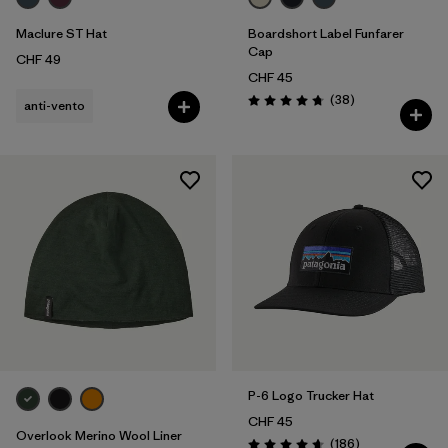
Maclure ST Hat
Boardshort Label Funfarer
Cap
CHF 49
CHF 45
Recensioni
(38
)
anti-vento
Valutazione: 4.8 / 5
P-6 Logo Trucker Hat
CHF 45
Overlook Merino Wool Liner
Recensioni
(186
)