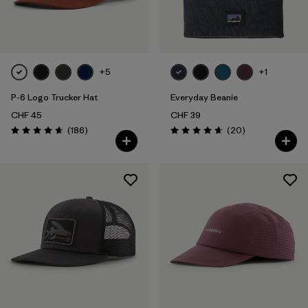
Filtra per
Colore
Filtra per
Prezzo
+5
+1
P-6 Logo Trucker Hat
Everyday Beanie
Filtra per
Caratteristiche
CHF 45
CHF 39
Recensioni
Recensioni
(186
)
(20
)
Filtra per
Tessuto
Valutazione: 4.7 / 5
Valutazione: 4.7 / 5