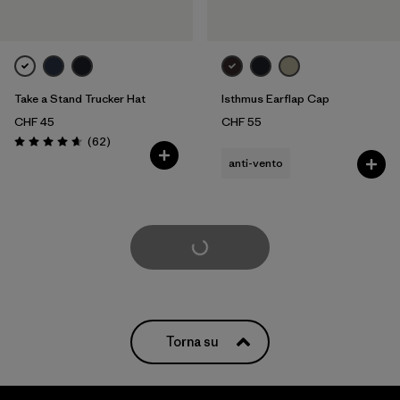
Take a Stand Trucker Hat
Isthmus Earflap Cap
CHF 45
CHF 55
Recensioni
(62
)
Valutazione: 4.6 / 5
anti-vento
Carica di più
Torna su