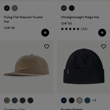
Flying Fish Relaxed Trucker
Ultralightweight Ridge Hat
Hat
CHF 55
CHF 45
Recensioni
(22
)
Valutazione: 4.8 / 5
+3
Brodeo Beanie
Corduroy Cap