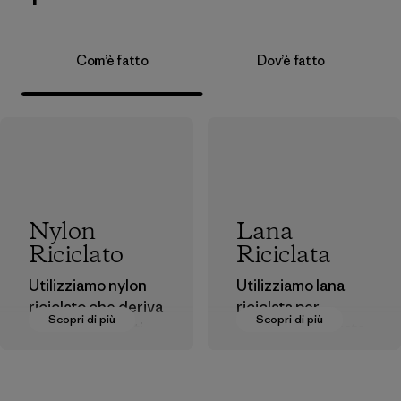
Com’è fatto
Dov’è fatto
Nylon
Lana
Riciclato
Riciclata
Utilizziamo nylon
Utilizziamo lana
riciclato che deriva
riciclata per
Scopri di più
Scopri di più
da fibre di scarti
allungare la durata
post-industriali,
della vita della fibra
filati e scarti di
pregiata già
tessiture post-
prodotta.