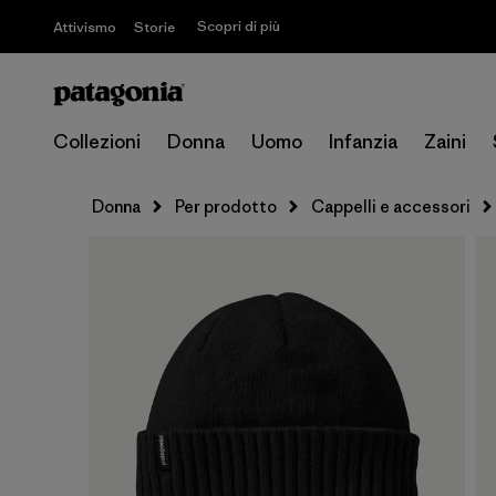
Scopri di più
Attivismo
Storie
Collezioni
Donna
Uomo
Infanzia
Zaini
Donna
Per prodotto
Cappelli e accessori