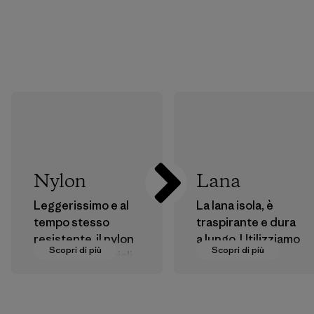
Nylon
Lana
Leggerissimo e al
La lana isola, è
tempo stesso
traspirante e dura
resistente, il nylon
a lungo. Utilizziamo
Scopri di più
Scopri di più
è uno dei materiali
lana vergine
più resistenti
ottenuta secondo
utilizzati nei nostri
le severe linee
capi e nelle nostre
guida del