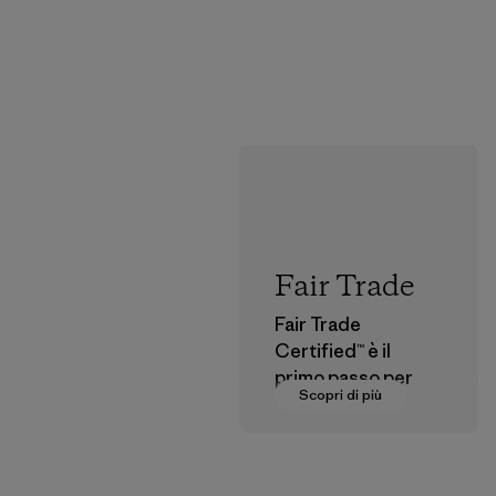
Fair Trade
Fair Trade
Certified™ è il
primo passo per
Scopri di più
pagare salari
dignitosi a coloro
che fanno parte
della nostra rete di