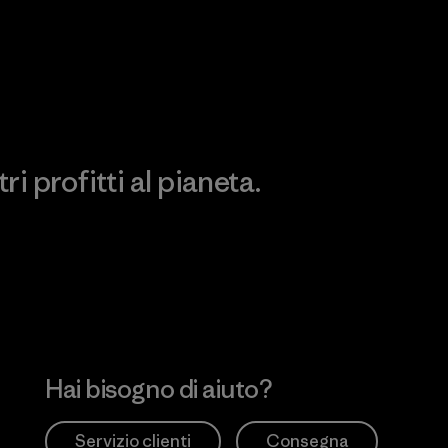
Scopri di più sulla nostra
Visita Patagonia Action
impronta ecologica
Works
i profitti al pianeta.
no
Hai bisogno di aiuto?
Servizio clienti
Consegna