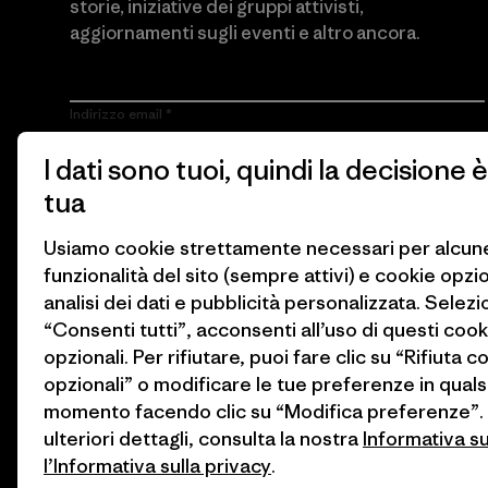
storie, iniziative dei gruppi attivisti,
aggiornamenti sugli eventi e altro ancora.
Indirizzo email
I dati sono tuoi, quindi la decisione è
Cliccando sul pulsante Iscriviti, accetto che Patagonia utilizzi il
mio indirizzo e-mail e mi invii e-mail con informazioni sui
tua
prodotti, storie, iniziative dei gruppi attivisti, aggiornamenti sugli
eventi e altro ancora in conformità con
l’Informativa sulla privacy
di Patagonia.
Usiamo cookie strettamente necessari per alcun
funzionalità del sito (sempre attivi) e cookie opzi
Iscriviti
analisi dei dati e pubblicità personalizzata. Selez
“Consenti tutti”, acconsenti all’uso di questi cook
opzionali. Per rifiutare, puoi fare clic su “Rifiuta c
opzionali” o modificare le tue preferenze in quals
momento facendo clic su “Modifica preferenze”.
ulteriori dettagli, consulta la nostra
Informativa s
l’Informativa sulla privacy
.