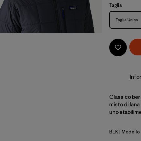
Taglia
Taglia
Taglia Unica
Info
Classico ber
misto di lana
uno stabilime
BLK
| Modello
Black