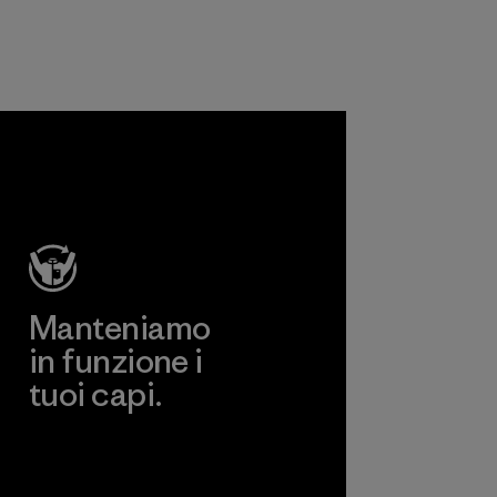
attrezzature.
Responsible Wool
Standard e lana
Materiali
riciclata per
prolungare la vita
delle preziose fibre
già prodotte.
Materiali
Manteniamo
in funzione i
tuoi capi.
Worn Wear