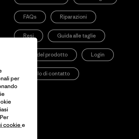
FAQs
Riparazioni
Resi
Guida alle taglie
Cura del prodotto
Login
e
Modulo di contatto
onali per
ionando
ie
ookie
iasi
 Per
ui cookie
e