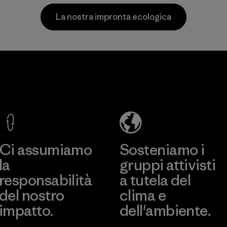
consumo.
Materiali
La nostra impronta ecologica
Materiali
Greentech
Headgear
Company
Limited -
Dong Nai
Scopri di più
Factory
Ci assumiamo
Sosteniamo i
la
gruppi attivisti
responsabilità
a tutela del
del nostro
clima e
impatto.
dell'ambiente.