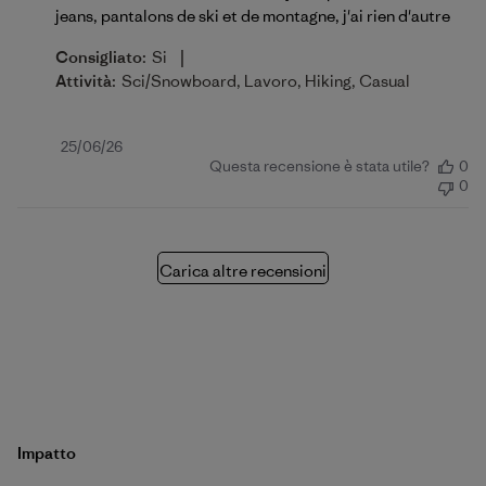
jeans, pantalons de ski et de montagne, j'ai rien d'autre
|
Consigliato:
Si
Attività:
Sci/Snowboard, Lavoro, Hiking, Casual
Data
25/06/26
Questa recensione è stata utile?
0
di
0
pubblicazione
Carica altre recensioni
Impatto