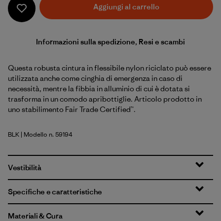
Aggiungi al carrello
Informazioni sulla spedizione, Resi e scambi
Questa robusta cintura in flessibile nylon riciclato può essere
utilizzata anche come cinghia di emergenza in caso di
necessità, mentre la fibbia in alluminio di cui è dotata si
trasforma in un comodo apribottiglie. Articolo prodotto in
uno stabilimento Fair Trade Certified™.
BLK
| Modello n. 59194
Black
Vestibilità
Specifiche e caratteristiche
Materiali & Cura