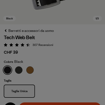
Berretti e accessori da uomo
Tech Web Belt
307
Recensioni
Valutazione: 4.4 / 5
CHF 39
Black
Colore
Black
Taglia
Taglia
Taglia Unica