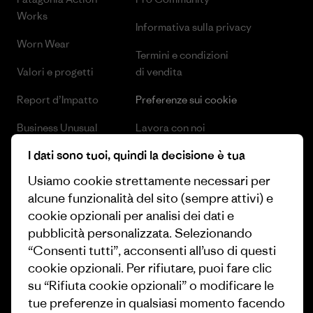
Works
Informativa sulla privacy
Worn Wear
Termini e condizioni
Valori e progetti
di vendita
Report d’Impatto
Preferenze sui cookie
Business Unusual
Lavora con noi
I dati sono tuoi, quindi la decisione è tua
Obiettivi climatici
Stampa e media
Usiamo cookie strettamente necessari per
1% For The Planet
Industry program
alcune funzionalità del sito (sempre attivi) e
Come finanziamo
Programma di affiliazione
cookie opzionali per analisi dei dati e
pubblicità personalizzata. Selezionando
Buoni regalo
Patagonia Svizzera Mappa del
“Consenti tutti”, acconsenti all’uso di questi
sito
cookie opzionali. Per rifiutare, puoi fare clic
Trova un negozio
su “Rifiuta cookie opzionali” o modificare le
tue preferenze in qualsiasi momento facendo