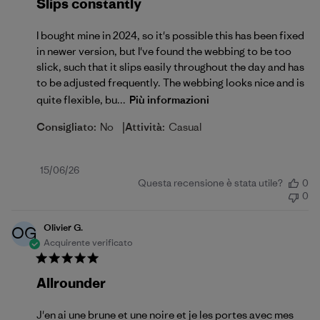
Slips constantly
I bought mine in 2024, so it's possible this has been fixed
in newer version, but I've found the webbing to be too
slick, such that it slips easily throughout the day and has
to be adjusted frequently. The webbing looks nice and is
quite flexible, bu...
Più informazioni
|
Consigliato:
No
Attività:
Casual
Data
15/06/26
Questa recensione è stata utile?
0
di
0
pubblicazione
Olivier G.
OG
Acquirente verificato
Allrounder
J'en ai une brune et une noire et je les portes avec mes