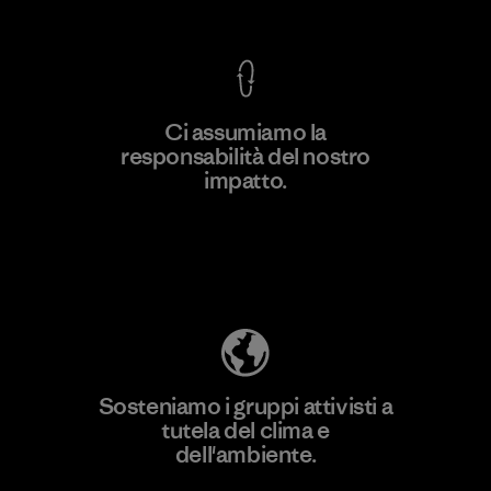
Ci assumiamo la
responsabilità del nostro
Scopri di più
impatto.
Scopri di più sulla nostra impronta
ecologica
Sosteniamo i gruppi attivisti a
tutela del clima e
dell'ambiente.