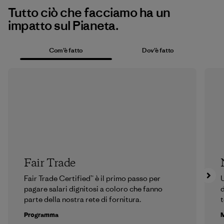
Tutto ciò che facciamo ha un
impatto sul Pianeta.
Com’è fatto
Dov’è fatto
Fair Trade
Fair Trade Certified™ è il primo passo per
U
pagare salari dignitosi a coloro che fanno
d
parte della nostra rete di fornitura.
t
Programma
M