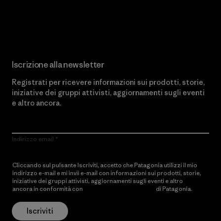
Scopri di più sul nostro impegno
Iscrizione alla newsletter
Registrati per ricevere informazioni sui prodotti, storie,
iniziative dei gruppi attivisti, aggiornamenti sugli eventi
e altro ancora.
Indirizzo email
Cliccando sul pulsante Iscriviti, accetto che Patagonia utilizzi il mio
indirizzo e-mail e mi invii e-mail con informazioni sui prodotti, storie,
iniziative dei gruppi attivisti, aggiornamenti sugli eventi e altro
ancora in conformità con
l’Informativa sulla privacy
di Patagonia.
Iscriviti