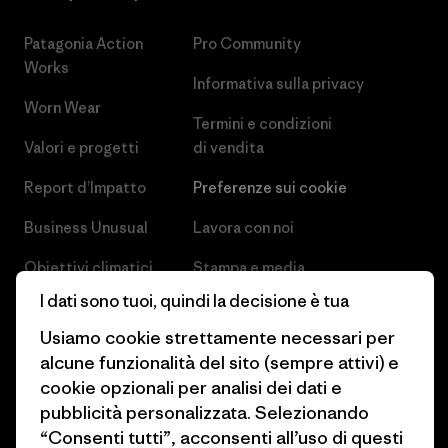
Patagonia Action
Pro Community
Works
Informativa sulla privacy
Worn Wear
Termini e condizioni
Valori e progetti
di vendita
Report d’Impatto
Preferenze sui cookie
Business Unusual
Lavora con noi
Obiettivi climatici
Stampa e media
I dati sono tuoi, quindi la decisione è tua
1% For The Planet
Industry program
Usiamo cookie strettamente necessari per
Come finanziamo
Programma di affiliazione
alcune funzionalità del sito (sempre attivi) e
cookie opzionali per analisi dei dati e
Buoni regalo
Patagonia Svizzera Mappa del
pubblicità personalizzata. Selezionando
sito
Trova un negozio
“Consenti tutti”, acconsenti all’uso di questi