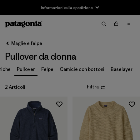
Informazioni sulla spedizione
Filter & Sort
Cancella tutti
Ordina per
Maglie e felpe
Filtra per
Taglia
Pullover da donna
XS
(2)
niche
Pullover
Felpe
Camicie con bottoni
Baselayer
S
(2)
Filtra
2 Articoli
M
(2)
L
(1)
XL
(2)
XXL
(1)