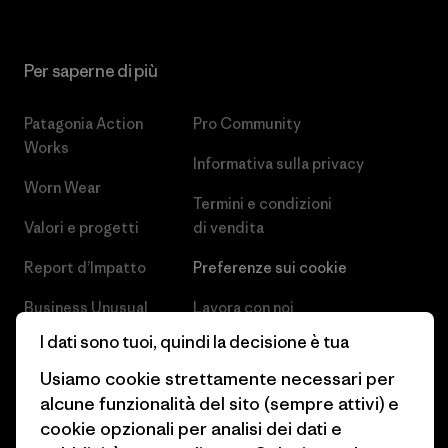
Per saperne di più
Patagonia Action
Pro Community
Works
Informativa sulla privacy
Worn Wear
Termini e condizioni
Valori e progetti
di vendita
Report d’Impatto
Preferenze sui cookie
Business Unusual
Lavora con noi
I dati sono tuoi, quindi la decisione è tua
Obiettivi climatici
Stampa e media
Usiamo cookie strettamente necessari per
1% For The Planet
Industry program
alcune funzionalità del sito (sempre attivi) e
cookie opzionali per analisi dei dati e
Come finanziamo
Programma di affiliazione