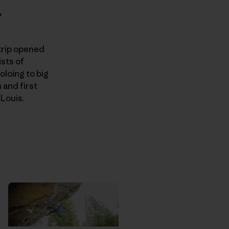
r
 trip opened
ists of
loing to big
 and first
Louis.