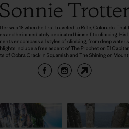
Sonnie Trotte
ter was 18 when he first traveled to Rifle, Colorado. That
es and he immediately dedicated himself to climbing. His l
ents encompass all styles of climbing, from deep water so
ghlights include a free ascent of The Prophet on El Capitan
ts of Cobra Crack in Squamish and The Shining on Mount 
Facebook
Instagram
Website