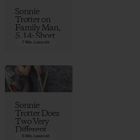
Sonnie
Trotter on
Family Man,
5.14: Short
Story and
7 Min. Lesezeit
Video of a
First Ascent
Sonnie Trotter
Sonnie
Trotter Does
Two Very
Different
Climbs
5 Min. Lesezeit