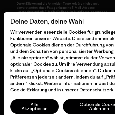
Durch Klicken auf die Anmelden Taste, erkläre mich damit
einverstanden, dass Patagonia meine E-Mail-Adresse
verarbeitet und mir E-Mails für Produkt-Highlights, spannende
Stories, Informationen über Aktivismus, Veranstaltungen und
Deine Daten, deine Wahl
mehr gemäß der
Datenschutzerklärung
von Patagonia zusendet.
Anmelden
Wir verwenden essenzielle Cookies für grundle
Funktionen unserer Website. Diese sind immer akt
Optionale Cookies dienen der Durchführung von
und dem Schalten von personalisierter Werbung
„Alle akzeptieren“ wählst, stimmst du der Verwe
optionaler Cookies zu. Um ihre Verwendung abzu
klicke auf „Optionale Cookies ablehnen“. Du kann
Präferenzen jederzeit ändern, indem du auf „Pr
ändern“ klickst. Weitere Informationen findest du
© 2026 Patagonia, Inc. All Rights Reserved.
Cookie-Erklärung
und in unserer
Datenschutzerkl
Alle
Optionale Cooki
Akzeptieren
Ablehnen