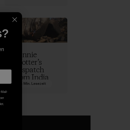
Sonnie Trotter
s?
en
Sonnie
Trotter’s
Dispatch
from India
4 Min. Lesezeit
Sonnie Trotter
-Mail-
ber
et.