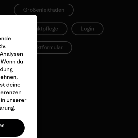
Größenleitfaden
Produktpflege
Login
gende
iv.
Kontaktformular
 Analysen
. Wenn du
ndung
lehnen,
st deine
äferenzen
 in unserer
ärung
.
es