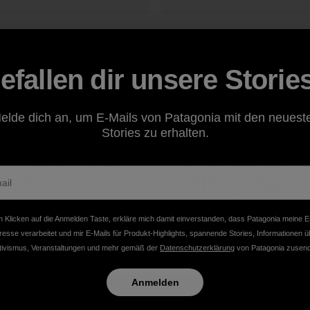
Sonnie Trotter
Repeat The
Prophet
Sonnie Trotter
efallen dir unsere Storie
elde dich an, um E-Mails von Patagonia mit den neuest
Simple
Sonnie
Stories zu erhalten.
Pleasures at
Trotter Takes
Good Times
on 24 Hours
Farm
of Horseshoe
Hell
2 Min. Lesezeit
7 Min. Lesezeit
Sonnie Trotter
 Klicken auf die Anmelden Taste, erkläre mich damit einverstanden, dass Patagonia meine E
Sonnie Trotter
resse verarbeitet und mir E-Mails für Produkt-Highlights, spannende Stories, Informationen ü
tivismus, Veranstaltungen und mehr gemäß der
Datenschutzerklärung
von Patagonia zusend
Anmelden