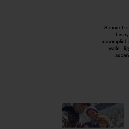
Sonnie Trot
his ey
accomplishm
walls. Hi
ascen