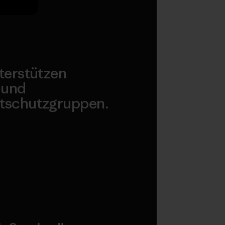
terstützen
 und
tschutzgruppen.
agonia Action Works