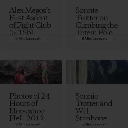
Alex Megos’s
Sonnie
First Ascent
Trotter on
of Fight Club
Climbing the
(5.15b)
Totem Pole
in Tasmania
5 Min. Lesezeit
8 Min. Lesezeit
Sonnie Trotter
Sonnie Trotter
Photos of 24
Sonnie
Hours of
Trotter and
Horseshoe
Will
Hell: 2012
Stanhope
Attempt to
9 Min. Lesezeit
5 Min. Lesezeit