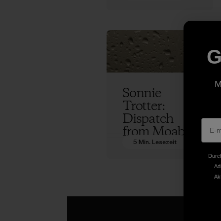
Lessons
From the
Road
G
Sonnie Trotter
M
Sonnie
Trotter:
Dispatch
from Moab
5 Min. Lesezeit
Sonnie Trotter
Durch
Ad
Ak