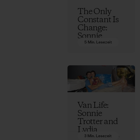
The Only
Constant Is
Change:
Sonnie
Trotter
5 Min. Lesezeit
Reflects on
His Life So
Far
Sonnie Trotter
Van Life:
Sonnie
Trotter and
Lydia
Zamorano’s
3 Min. Lesezeit