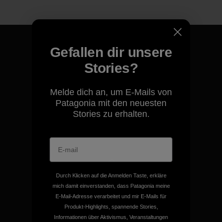
Gefallen dir unsere
Stories?
Für all unsere Produkte gilt
unsere kompromisslose
Melde dich an, um E-Mails von
Garantie.
Patagonia mit den neuesten
Stories zu erhalten.
Kompromisslose Garantie
Durch Klicken auf die Anmelden Taste, erkläre
mich damit einverstanden, dass Patagonia meine
Wir übernehmen
E-Mail-Adresse verarbeitet und mir E-Mails für
Verantwortung für unsere
Produkt-Highlights, spannende Stories,
Auswirkungen.
Informationen über Aktivismus, Veranstaltungen