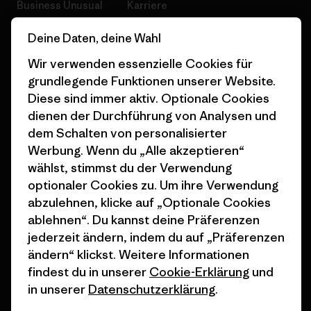
Business Unusual
Karriere
Klimaziele
Pressekontakt
Deine Daten, deine Wahl
1% For The Planet
Industry program
Wir verwenden essenzielle Cookies für
grundlegende Funktionen unserer Website.
Wie wir finanzieren
Affiliate-Programm
Diese sind immer aktiv. Optionale Cookies
dienen der Durchführung von Analysen und
Geschenkgutscheine
Patagonia Österreich
dem Schalten von personalisierter
Seitenverzeichnis
Stores in deiner
Werbung. Wenn du „Alle akzeptieren“
Nähe
wählst, stimmst du der Verwendung
optionaler Cookies zu. Um ihre Verwendung
abzulehnen, klicke auf „Optionale Cookies
ablehnen“. Du kannst deine Präferenzen
jederzeit ändern, indem du auf „Präferenzen
© 2026 Patagonia, Inc. All Rights Reserved.
ändern“ klickst. Weitere Informationen
findest du in unserer
Cookie-Erklärung
und
in unserer
Datenschutzerklärung
.
Deutsch