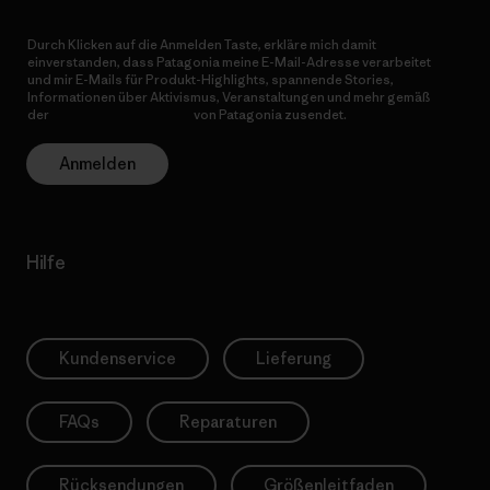
Durch Klicken auf die Anmelden Taste, erkläre mich damit
einverstanden, dass Patagonia meine E-Mail-Adresse verarbeitet
und mir E-Mails für Produkt-Highlights, spannende Stories,
Informationen über Aktivismus, Veranstaltungen und mehr gemäß
der
Datenschutzerklärung
von Patagonia zusendet.
Anmelden
Hilfe
Kundenservice
Lieferung
FAQs
Reparaturen
Rücksendungen
Größenleitfaden