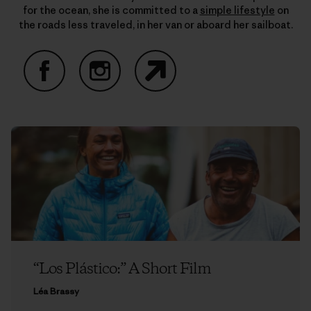
for the ocean, she is committed to a
simple lifestyle
on
the roads less traveled, in her van or aboard her sailboat.
Facebook
Instagram
Website
“Los Plástico:” A Short Film
Léa Brassy