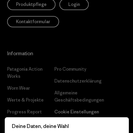
Produktpflege
Login
Kontaktformular
Information
Patagonia Action
Pro Community
Works
Datenschutzerklärung
Worn Wear
Allgemeine
Werte & Projekte
Geschäftsbedingungen
Progress Report
Cookie Einstellungen
Business Unusual
Karriere
Deine Daten, deine Wahl