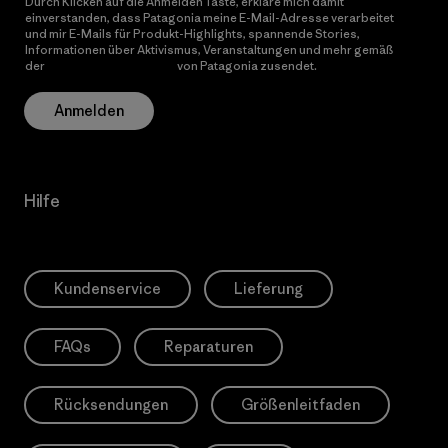
Durch Klicken auf die Anmelden Taste, erkläre mich damit
einverstanden, dass Patagonia meine E-Mail-Adresse verarbeitet
und mir E-Mails für Produkt-Highlights, spannende Stories,
Informationen über Aktivismus, Veranstaltungen und mehr gemäß
der
Datenschutzerklärung
von Patagonia zusendet.
Anmelden
Hilfe
Kundenservice
Lieferung
FAQs
Reparaturen
Rücksendungen
Größenleitfaden