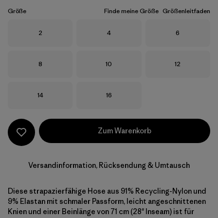
Größe
Finde meine Größe
Größenleitfaden
Größe
Größe
Größe
2
4
6
Größe
Größe
Größe
8
10
12
Größe
Größe
14
16
Zum Warenkorb
Versandinformation, Rücksendung & Umtausch
Diese strapazierfähige Hose aus 91% Recycling-Nylon und
9% Elastan mit schmaler Passform, leicht angeschnittenen
Knien und einer Beinlänge von 71 cm (28" Inseam) ist für