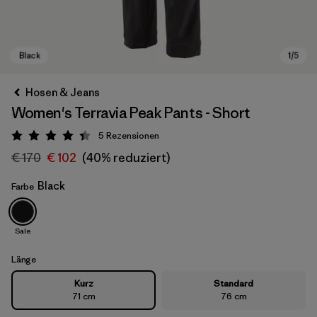
Hosen & Jeans
Women's Terravia Peak Pants - Short
5
Rezensionen
Bewertung: 4.4 / 5
€ 170
€ 102
(40% reduziert)
Black
Farbe
Black
Sale
Länge
Kurz
Standard
71 cm
76 cm