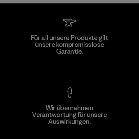
Singtex Industrial
Für all unsere Produkte gilt
unsere kompromisslose
Material-supplier
Garantie.
F
Kompromisslose Garantie
Wir übernehmen
Mehr dazu
Verantwortung für unsere
Auswirkungen.