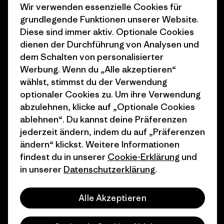
Klimaziele
Pressekontakt
Wir verwenden essenzielle Cookies für
grundlegende Funktionen unserer Website.
1% For The Planet
Industry program
Diese sind immer aktiv. Optionale Cookies
dienen der Durchführung von Analysen und
Wie wir finanzieren
Affiliate-Programm
dem Schalten von personalisierter
Geschenkgutscheine
Patagonia Österreich
Werbung. Wenn du „Alle akzeptieren“
Seitenverzeichnis
wählst, stimmst du der Verwendung
Stores in deiner
optionaler Cookies zu. Um ihre Verwendung
Nähe
abzulehnen, klicke auf „Optionale Cookies
ablehnen“. Du kannst deine Präferenzen
jederzeit ändern, indem du auf „Präferenzen
ändern“ klickst. Weitere Informationen
findest du in unserer
Cookie-Erklärung
und
© 2026 Patagonia, Inc. All Rights Reserved.
in unserer
Datenschutzerklärung
.
Alle Akzeptieren
Deutsch