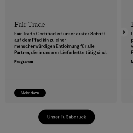
Fair Trade
Fair Trade Certified ist unser erster Schritt
auf dem Pfad hin zu einer
menschenwürdigen Entlohnung für alle
Partner, die in unserer Lieferkette tätig sind.
Programm
M
Mehr dazu
Unser Fußabdruck