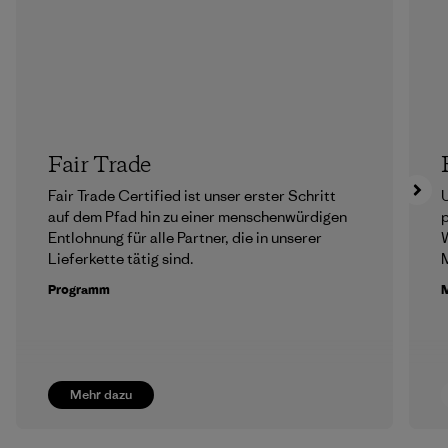
Fair Trade
Fair Trade Certified ist unser erster Schritt
U
auf dem Pfad hin zu einer menschenwürdigen
p
Entlohnung für alle Partner, die in unserer
Lieferkette tätig sind.
M
Programm
M
Mehr dazu