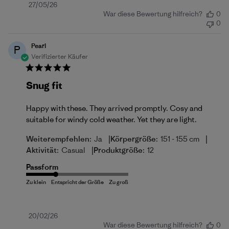
Veröffentlichungsdatum
27/05/26
War diese Bewertung hilfreich?
0
0
Pearl
P
Verifizierter Käufer
Snug fit
Happy with these. They arrived promptly. Cosy and
suitable for windy cold weather. Yet they are light.
|
|
Weiterempfehlen:
Ja
Körpergröße:
151 - 155 cm
|
Aktivität:
Casual
Produktgröße:
12
Passform
Veröffentlichungsdatum
20/02/26
War diese Bewertung hilfreich?
0