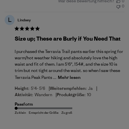
War diese Bewertung hilfreich?
0
0
L
Lindsey
Size up; These are Burly if You Need That
I purchased the Terravia Trail pants earlier this spring for
warm/hot weather hiking and absolutely love the high
waist and fit of them. I am 5'6", !54#, and the size 10 is
trim but not tight around the waist. so when I saw these
Terravia Peak Pants ...
Mehr lesen
|
|
Height:
5'4- 5'6
Weiterempfehlen:
Ja
|
Aktivität:
Wandern
Produktgröße:
10
Passform