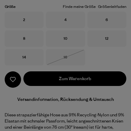
Größe
Finde meine Größe
Größenleitfaden
Größe
Größe
Größe
2
4
6
Größe
Größe
Größe
8
10
12
Größe
Größe
14
16
Nicht lieferbar
Zum Warenkorb
Versandinformation, Rücksendung & Umtausch
Diese strapazierfähige Hose aus 91% Recycling-Nylon und 9%
Elastan mit schmaler Passform, leicht angeschnittenen Knien
und einer Beinlänge von 76 cm (30" Inseam) ist für harte,