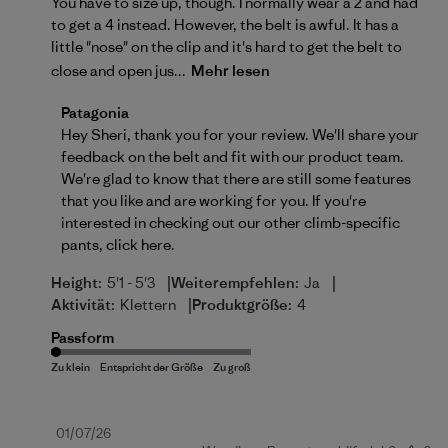
You have to size up, though. I normally wear a 2 and had
to get a 4 instead. However, the belt is awful. It has a
little "nose" on the clip and it's hard to get the belt to
close and open jus...
Mehr lesen
Kommentare des Store-Besitzers zu {{Reviewer_nam
Patagonia
Hey Sheri, thank you for your review. We'll share your 
feedback on the belt and fit with our product team. 
We're glad to know that there are still some features 
that you like and are working for you. If you're 
interested in checking out our other climb-specific 
pants, 
click here
.
|
|
Height:
5'1 - 5'3
Weiterempfehlen:
Ja
|
Aktivität:
Klettern
Produktgröße:
4
Passform
Veröffentlichungsdatum
01/07/26