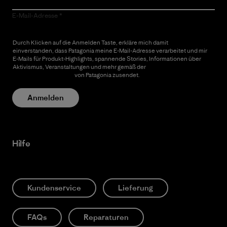
E-Mail-Adresse
Durch Klicken auf die Anmelden Taste, erkläre mich damit
einverstanden, dass Patagonia meine E-Mail-Adresse verarbeitet und mir
E-Mails für Produkt-Highlights, spannende Stories, Informationen über
Aktivismus, Veranstaltungen und mehr gemäß der
Datenschutzerklärung
von Patagonia zusendet.
Anmelden
Hilfe
Kundenservice
Lieferung
FAQs
Reparaturen