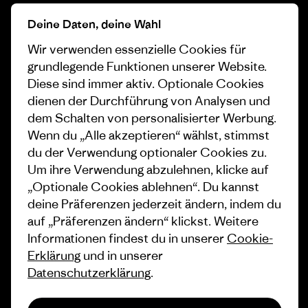
Progress Report
Cookie Einstellungen
Deine Daten, deine Wahl
Business Unusual
Karriere
Wir verwenden essenzielle Cookies für
Klimaziele
Pressekontakt
grundlegende Funktionen unserer Website.
Diese sind immer aktiv. Optionale Cookies
1% For The Planet
Industry program
dienen der Durchführung von Analysen und
dem Schalten von personalisierter Werbung.
Wie wir finanzieren
Affiliate-Programm
Wenn du „Alle akzeptieren“ wählst, stimmst
Geschenkgutscheine
Patagonia Österreich
du der Verwendung optionaler Cookies zu.
Seitenverzeichnis
Um ihre Verwendung abzulehnen, klicke auf
Stores in deiner Nähe
„Optionale Cookies ablehnen“. Du kannst
deine Präferenzen jederzeit ändern, indem du
auf „Präferenzen ändern“ klickst. Weitere
Informationen findest du in unserer
Cookie-
Erklärung
und in unserer
© 2026 Patagonia, Inc. All Rights Reserved.
Datenschutzerklärung
.