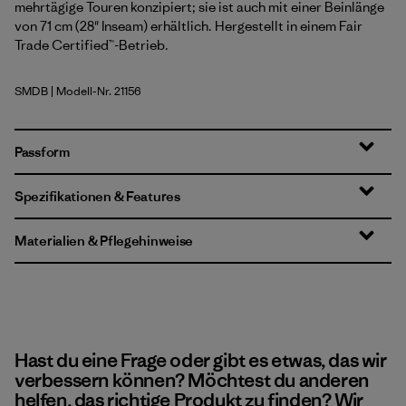
mehrtägige Touren konzipiert; sie ist auch mit einer Beinlänge
von 71 cm (28" Inseam) erhältlich. Hergestellt in einem Fair
Trade Certified™-Betrieb.
SMDB
| Modell-Nr. 21156
Smolder Blue
Passform
Spezifikationen & Features
Materialien & Pflegehinweise
Hast du eine Frage oder gibt es etwas, das wir
verbessern können? Möchtest du anderen
helfen, das richtige Produkt zu finden? Wir