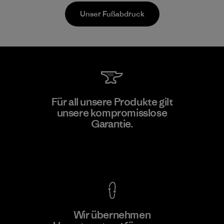
Unser Fußabdruck
Singtex Industrial
Für all unsere Produkte gilt
unsere kompromisslose
Material-supplier
Garantie.
F
Kompromisslose Garantie
Wir übernehmen
Mehr dazu