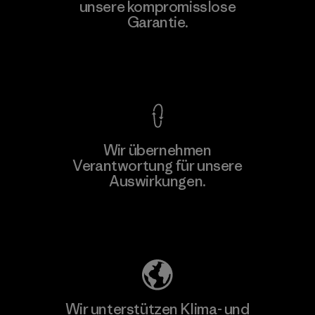
unsere kompromisslose
Material-supplier
Garantie.
M
Kompromisslose Garantie
Wir übernehmen
Mehr dazu
Verantwortung für unsere
Auswirkungen.
Unser Fußabdruck
Wir unterstützen Klima- und