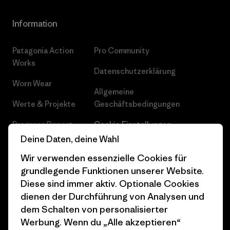
Information
Patagonia Action
Pro Community
Works
Datenschutzerklärung
Worn Wear
Allgemeine
Werte & Projekte
Geschäftsbedingungen
Progress Report
Cookie Einstellungen
Deine Daten, deine Wahl
Business Unusual
Karriere
Wir verwenden essenzielle Cookies für
Klimaziele
Pressekontakt
grundlegende Funktionen unserer Website.
Diese sind immer aktiv. Optionale Cookies
1% For The Planet
Industry program
dienen der Durchführung von Analysen und
Wie wir finanzieren
Affiliate-Programm
dem Schalten von personalisierter
Werbung. Wenn du „Alle akzeptieren“
Geschenkgutscheine
Patagonia Österreich