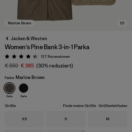
Jacken & Westen
Women's Pine Bank 3-in-1 Parka
127
Rezensionen
Bewertung: 4.3 / 5
€ 550
€ 385
(30% reduziert)
Marlow Brown
Farbe
Marlow Brown
Sale
Sale
Größe
Finde meine Größe
Größenleitfaden
Größe
Größe
Größe
XS
S
M