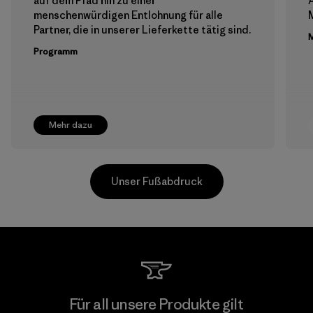
auf dem Pfad hin zu einer
menschenwürdigen Entlohnung für alle
M
Partner, die in unserer Lieferkette tätig sind.
M
Programm
Mehr dazu
Unser Fußabdruck
Formosa Taffeta Co., Ltd.
Für all unsere Produkte gilt