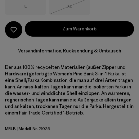
Größe
Größe
L
XL
Nicht lieferbar
Zum Warenkorb
Versandinformation, Rücksendung & Umtausch
Der aus 100% recycelten Materialien (außer Zipper und
Hardware) gefertigte Women’s Pine Bank 3-in-1 Parka ist
eine Shell/Parka Kombination, die man auf drei Arten tragen
kann. An nass-kalten Tagen kann man die isolierten Parka in
die wasser- und winddichte Shell einzippen. An wärmeren,
regnerischen Tagen kann man die Außenjacke allein tragen
und an kalten, trockenen Tagen nur die Parka. Hergestellt in
einem Fair Trade Certified™-Betrieb.
MRLB
| Modell-Nr. 21025
Marlow Brown