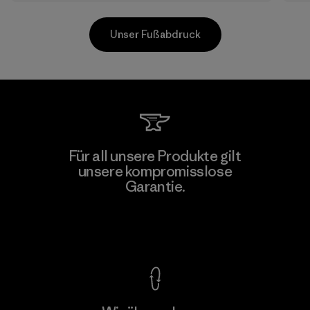
Unser Fußabdruck
Kwang Viet Garment Co., Ltd
Für all unsere Produkte gilt
unsere kompromisslose
Factory
M
Garantie.
Kompromisslose Garantie