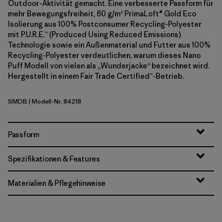
Outdoor-Aktivität gemacht. Eine verbesserte Passform für
mehr Bewegungsfreiheit, 60 g/m² PrimaLoft® Gold Eco
Isolierung aus 100% Postconsumer Recycling-Polyester
mit P.U.R.E.™ (Produced Using Reduced Emissions)
Technologie sowie ein Außenmaterial und Futter aus 100%
Recycling-Polyester verdeutlichen, warum dieses Nano
Puff Modell von vielen als „Wunderjacke“ bezeichnet wird.
Hergestellt in einem Fair Trade Certified™-Betrieb.
SMDB
| Modell-Nr. 84218
Smolder Blue
Passform
Spezifikationen & Features
Materialien & Pflegehinweise