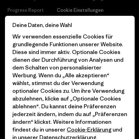
Progress Report
Cookie Einstellungen
Business Unusual
Karriere
Deine Daten, deine Wahl
Klimaziele
Pressekontakt
Wir verwenden essenzielle Cookies für
grundlegende Funktionen unserer Website.
1% For The Planet
Industry program
Diese sind immer aktiv. Optionale Cookies
dienen der Durchführung von Analysen und
Wie wir finanzieren
Affiliate-Programm
dem Schalten von personalisierter
Geschenkgutscheine
Patagonia Österreich
Werbung. Wenn du „Alle akzeptieren“
Seitenverzeichnis
wählst, stimmst du der Verwendung
Stores in deiner
optionaler Cookies zu. Um ihre Verwendung
Nähe
abzulehnen, klicke auf „Optionale Cookies
ablehnen“. Du kannst deine Präferenzen
jederzeit ändern, indem du auf „Präferenzen
ändern“ klickst. Weitere Informationen
findest du in unserer
Cookie-Erklärung
und
© 2026 Patagonia, Inc. All Rights Reserved.
in unserer
Datenschutzerklärung
.