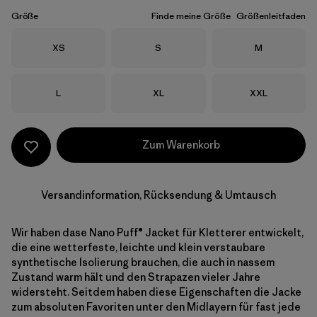
Größe
Finde meine Größe
Größenleitfaden
Größe
Größe
Größe
XS
S
M
Größe
Größe
Größe
L
XL
XXL
Zum Warenkorb
Versandinformation, Rücksendung & Umtausch
Wir haben dase Nano Puff® Jacket für Kletterer entwickelt,
die eine wetterfeste, leichte und klein verstaubare
synthetische Isolierung brauchen, die auch in nassem
Zustand warm hält und den Strapazen vieler Jahre
widersteht. Seitdem haben diese Eigenschaften die Jacke
zum absoluten Favoriten unter den Midlayern für fast jede