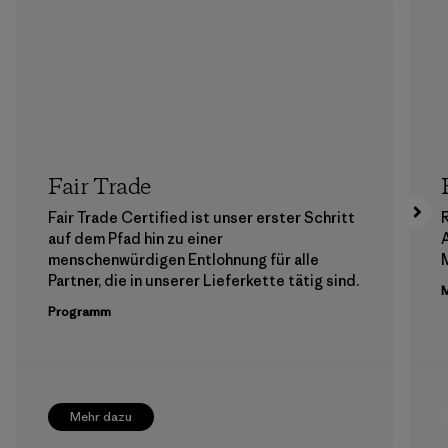
Fair Trade
Fair Trade Certified ist unser erster Schritt
auf dem Pfad hin zu einer
menschenwürdigen Entlohnung für alle
M
Partner, die in unserer Lieferkette tätig sind.
M
Programm
Mehr dazu