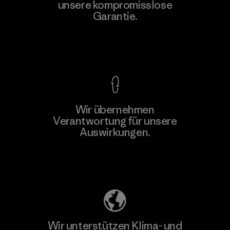
Ltd. - Kahathuduwa
unsere kompromisslose
Garantie.
Factory
M
Kompromisslose Garantie
Wir übernehmen
Mehr dazu
Verantwortung für unsere
Auswirkungen.
Unser Fußabdruck
Wir unterstützen Klima- und