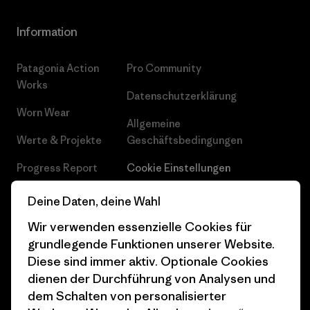
Information
Patagonia Action
Pro Community
Works
Datenschutzerklärung
Worn Wear
Allgemeine
Werte & Projekte
Geschäftsbedingungen
Progress Report
Cookie Einstellungen
Business Unusual
Karriere
Deine Daten, deine Wahl
Klimaziele
Pressekontakt
Wir verwenden essenzielle Cookies für
grundlegende Funktionen unserer Website.
1% For The Planet
Industry program
Diese sind immer aktiv. Optionale Cookies
dienen der Durchführung von Analysen und
Wie wir finanzieren
Affiliate-Programm
dem Schalten von personalisierter
Geschenkgutscheine
Patagonia Österreich