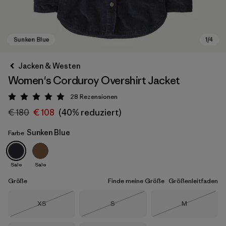
Jacken & Westen
Women's Corduroy Overshirt Jacket
28
Rezensionen
Bewertung: 4.9 / 5
€ 180
€ 108
(40% reduziert)
Sunken Blue
Farbe
Sunken Blue
Sale
Sale
Größe
Finde meine Größe
Größenleitfaden
Größe
Größe
Größe
XS
S
M
Nicht lieferbar
Nicht lieferbar
Nicht lieferba