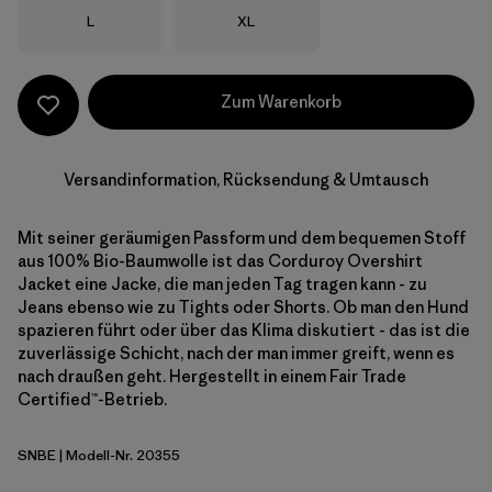
Größe
Größe
L
XL
Zum Warenkorb
Versandinformation, Rücksendung & Umtausch
Mit seiner geräumigen Passform und dem bequemen Stoff
aus 100% Bio-Baumwolle ist das Corduroy Overshirt
Jacket eine Jacke, die man jeden Tag tragen kann - zu
Jeans ebenso wie zu Tights oder Shorts. Ob man den Hund
spazieren führt oder über das Klima diskutiert - das ist die
zuverlässige Schicht, nach der man immer greift, wenn es
nach draußen geht. Hergestellt in einem Fair Trade
Certified™-Betrieb.
SNBE
| Modell-Nr. 20355
Sunken Blue