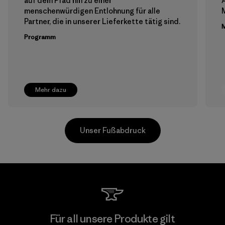
auf dem Pfad hin zu einer
menschenwürdigen Entlohnung für alle
M
Partner, die in unserer Lieferkette tätig sind.
M
Programm
Mehr dazu
Unser Fußabdruck
CKT Apparel (Pvt) Ltd. -
Für all unsere Produkte gilt