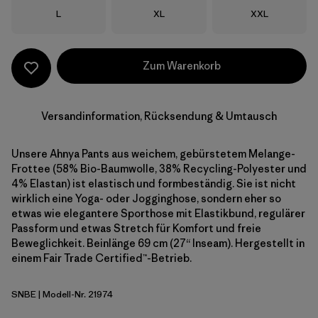
Größe
Größe
Größe
L
XL
XXL
Zum Warenkorb
Versandinformation, Rücksendung & Umtausch
Unsere Ahnya Pants aus weichem, gebürstetem Melange-
Frottee (58% Bio-Baumwolle, 38% Recycling-Polyester und
4% Elastan) ist elastisch und formbeständig. Sie ist nicht
wirklich eine Yoga- oder Jogginghose, sondern eher so
etwas wie elegantere Sporthose mit Elastikbund, regulärer
Passform und etwas Stretch für Komfort und freie
Beweglichkeit. Beinlänge 69 cm (27“ Inseam). Hergestellt in
einem Fair Trade Certified™-Betrieb.
SNBE
| Modell-Nr. 21974
Sunken Blue