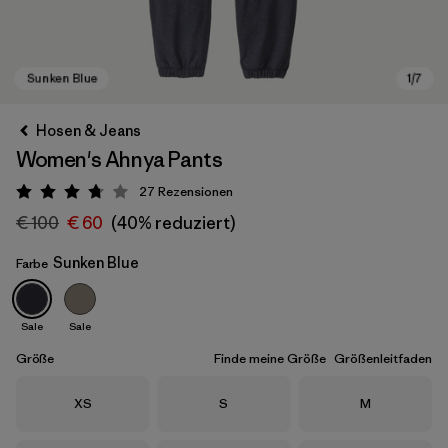
Hosen & Jeans
Women's Ahnya Pants
27
Rezensionen
Bewertung: 3.8 / 5
€ 100
€ 60
(40% reduziert)
Sunken Blue
Farbe
Sunken Blue
Sale
Sale
Größe
Finde meine Größe
Größenleitfaden
Größe
Größe
Größe
XS
S
M