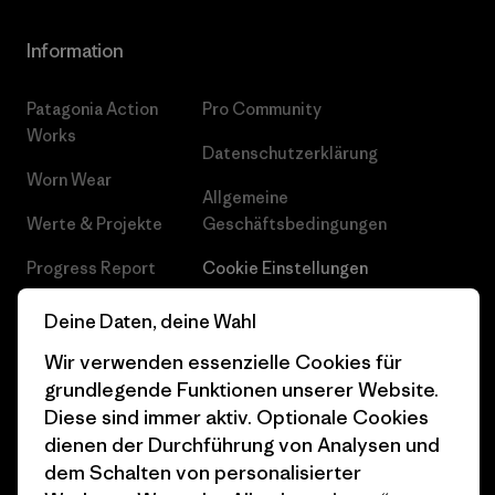
Information
Patagonia Action
Pro Community
Works
Datenschutzerklärung
Worn Wear
Allgemeine
Werte & Projekte
Geschäftsbedingungen
Progress Report
Cookie Einstellungen
Business Unusual
Karriere
Deine Daten, deine Wahl
Klimaziele
Pressekontakt
Wir verwenden essenzielle Cookies für
grundlegende Funktionen unserer Website.
1% For The Planet
Industry program
Diese sind immer aktiv. Optionale Cookies
dienen der Durchführung von Analysen und
Wie wir finanzieren
Affiliate-Programm
dem Schalten von personalisierter
Geschenkgutscheine
Patagonia Österreich