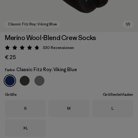
Merino Wool-Blend Crew Socks
330
Rezensionen
Bewertung: 4.7 / 5
€ 25
Classic Fitz Roy: Viking Blue
Farbe
Classic Fitz Roy: Viking Blue
Größe
Größenleitfaden
Größe
Größe
Größe
S
M
L
Größe
XL