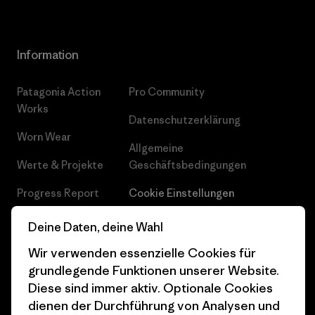
Information
Patagonia Action
Pro Community
Works
Datenschutzerklärung
Worn Wear
Allgemeine
Werte & Projekte
Geschäftsbedingungen
Progress Report
Cookie Einstellungen
Business Unusual
Karriere
Deine Daten, deine Wahl
Klimaziele
Pressekontakt
Wir verwenden essenzielle Cookies für
grundlegende Funktionen unserer Website.
1% For The Planet
Industry program
Diese sind immer aktiv. Optionale Cookies
dienen der Durchführung von Analysen und
Wie wir finanzieren
Affiliate-Programm