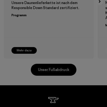
Unsere Daunenlieferkette ist nach dem
N
Responsible Down Standard zertifiziert.
s
K
Programm
M
Mehr dazu
Unser Fußabdruck