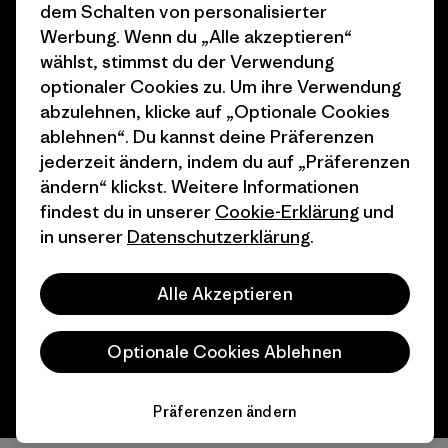
dem Schalten von personalisierter
Geschenkgutscheine
Patagonia Österreich
Werbung. Wenn du „Alle akzeptieren“
Seitenverzeichnis
wählst, stimmst du der Verwendung
Stores in deiner
optionaler Cookies zu. Um ihre Verwendung
Nähe
abzulehnen, klicke auf „Optionale Cookies
ablehnen“. Du kannst deine Präferenzen
jederzeit ändern, indem du auf „Präferenzen
ändern“ klickst. Weitere Informationen
findest du in unserer
Cookie-Erklärung
und
© 2026 Patagonia, Inc. All Rights Reserved.
in unserer
Datenschutzerklärung
.
Alle Akzeptieren
Deutsch
Optionale Cookies Ablehnen
Präferenzen ändern