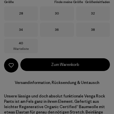
Größe
Finde meine Größe
Größenleitfaden
Größe
Größe
Größe
28
30
32
Größe
Größe
Größe
34
36
38
Größe
40
Warteliste
Zum Warenkorb
Versandinformation, Rücksendung & Umtausch
Unsere lässige und doch absolut funktionale Venga Rock
Pants ist am Fels ganz in ihrem Element. Gefertigt aus
leichter Regenerative Organic Certified™ Baumwolle mit
etwas Elastan für genau den nötigen Stretch. Beinlänge