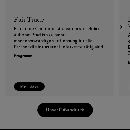
Fair Trade
Fair Trade Certified ist unser erster Schritt
auf dem Pfad hin zu einer
A
menschenwürdigen Entlohnung für alle
Partner, die in unserer Lieferkette tätig sind.
Z
Programm
M
Mehr dazu
Unser Fußabdruck