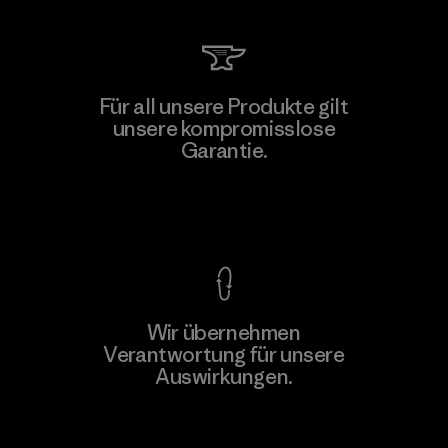
Arvind Limited (Shirting and
Für all unsere Produkte gilt
Khaki Divisions)
unsere kompromisslose
F
Garantie.
Material-supplier
Kompromisslose Garantie
Wir übernehmen
Mehr dazu
Verantwortung für unsere
Auswirkungen.
Unser Fußabdruck