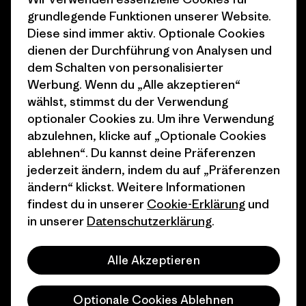
grundlegende Funktionen unserer Website.
1% For The Planet
Industry program
Diese sind immer aktiv. Optionale Cookies
dienen der Durchführung von Analysen und
Wie wir finanzieren
Affiliate-Programm
dem Schalten von personalisierter
Geschenkgutscheine
Patagonia Österreich
Werbung. Wenn du „Alle akzeptieren“
Seitenverzeichnis
wählst, stimmst du der Verwendung
Stores in deiner
optionaler Cookies zu. Um ihre Verwendung
Nähe
abzulehnen, klicke auf „Optionale Cookies
ablehnen“. Du kannst deine Präferenzen
jederzeit ändern, indem du auf „Präferenzen
ändern“ klickst. Weitere Informationen
findest du in unserer
Cookie-Erklärung
und
© 2026 Patagonia, Inc. All Rights Reserved.
in unserer
Datenschutzerklärung
.
Alle Akzeptieren
Deutsch
Optionale Cookies Ablehnen