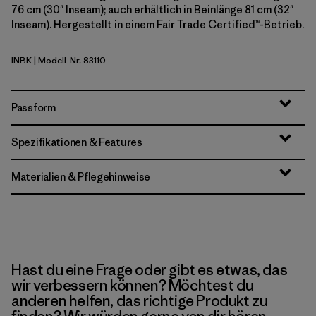
76 cm (30" Inseam); auch erhältlich in Beinlänge 81 cm (32"
Inseam). Hergestellt in einem Fair Trade Certified™-Betrieb.
INBK
| Modell-Nr. 83110
Ink Black
Passform
Spezifikationen & Features
Materialien & Pflegehinweise
Hast du eine Frage oder gibt es etwas, das
wir verbessern können? Möchtest du
anderen helfen, das richtige Produkt zu