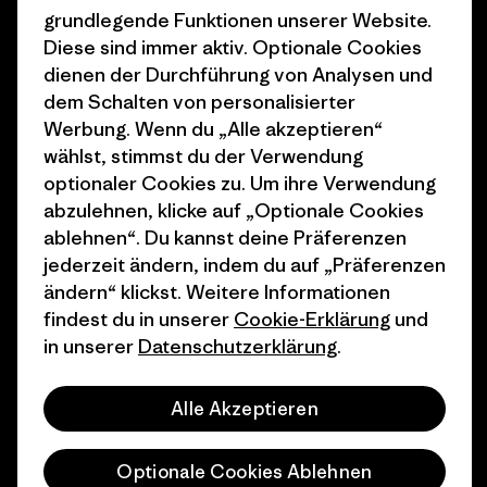
Klimaziele
Pressekontakt
grundlegende Funktionen unserer Website.
Diese sind immer aktiv. Optionale Cookies
1% For The Planet
Industry program
dienen der Durchführung von Analysen und
Wie wir finanzieren
Affiliate-Programm
dem Schalten von personalisierter
Werbung. Wenn du „Alle akzeptieren“
Geschenkgutscheine
Patagonia Österreich
wählst, stimmst du der Verwendung
Seitenverzeichnis
optionaler Cookies zu. Um ihre Verwendung
Stores in deiner
abzulehnen, klicke auf „Optionale Cookies
Nähe
ablehnen“. Du kannst deine Präferenzen
jederzeit ändern, indem du auf „Präferenzen
ändern“ klickst. Weitere Informationen
findest du in unserer
Cookie-Erklärung
und
in unserer
Datenschutzerklärung
.
© 2026 Patagonia, Inc. All Rights Reserved.
Alle Akzeptieren
Deutsch
Optionale Cookies Ablehnen