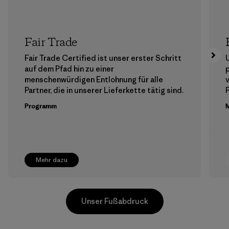
Fair Trade
Fair Trade Certified ist unser erster Schritt
auf dem Pfad hin zu einer
menschenwürdigen Entlohnung für alle
Partner, die in unserer Lieferkette tätig sind.
Programm
M
Mehr dazu
Unser Fußabdruck