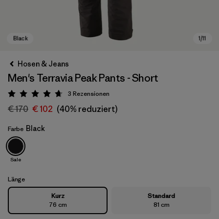
Hosen & Jeans
Men's Terravia Peak Pants - Short
3
Rezensionen
Bewertung: 4.7 / 5
€ 170
€ 102
(40% reduziert)
Black
Farbe
Black
Sale
Länge
Kurz
Standard
76 cm
81 cm