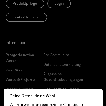
Produktpflege
Login
Kontaktformular
Information
Patagonia Action
Pro Community
Works
Datenschutzerklärung
Worn Wear
Allgemeine
Werte & Projekte
Geschäftsbedingungen
Progress Report
Cookie Einstellungen
Deine Daten, deine Wahl
Business Unusual
Karriere
Wir verwenden essenzielle Cookies für