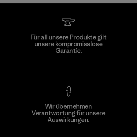
Singtex Industrial
Für all unsere Produkte gilt
unsere kompromisslose
Material-supplier
Garantie.
F
Kompromisslose Garantie
Wir übernehmen
Mehr dazu
Verantwortung für unsere
Auswirkungen.