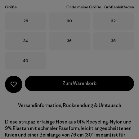
Größe
Finde meine Größe
Größenleitfaden
Größe
Größe
Größe
28
30
32
Größe
Größe
Größe
34
36
38
Größe
40
Zum Warenkorb
Versandinformation, Rücksendung & Umtausch
Diese strapazierfähige Hose aus 91% Recycling-Nylon und
9% Elastan mit schmaler Passform, leicht angeschnittenen
Knien und einer Beinlänge von 76 cm (30" Inseam) ist für