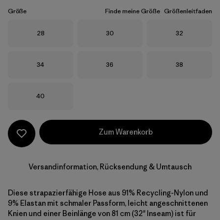
Größe
Finde meine Größe
Größenleitfaden
Größe
Größe
Größe
28
30
32
Größe
Größe
Größe
34
36
38
Größe
40
Zum Warenkorb
Versandinformation, Rücksendung & Umtausch
Diese strapazierfähige Hose aus 91% Recycling-Nylon und
9% Elastan mit schmaler Passform, leicht angeschnittenen
Knien und einer Beinlänge von 81 cm (32" Inseam) ist für