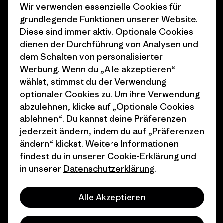
Klimaziele
Pressekontakt
Wir verwenden essenzielle Cookies für
grundlegende Funktionen unserer Website.
1% For The Planet
Industry program
Diese sind immer aktiv. Optionale Cookies
dienen der Durchführung von Analysen und
Wie wir finanzieren
Affiliate-Programm
dem Schalten von personalisierter
Geschenkgutscheine
Patagonia Österreich
Werbung. Wenn du „Alle akzeptieren“
Seitenverzeichnis
wählst, stimmst du der Verwendung
Stores in deiner
optionaler Cookies zu. Um ihre Verwendung
Nähe
abzulehnen, klicke auf „Optionale Cookies
ablehnen“. Du kannst deine Präferenzen
jederzeit ändern, indem du auf „Präferenzen
ändern“ klickst. Weitere Informationen
findest du in unserer
Cookie-Erklärung
und
© 2026 Patagonia, Inc. All Rights Reserved.
in unserer
Datenschutzerklärung
.
Alle Akzeptieren
Deutsch