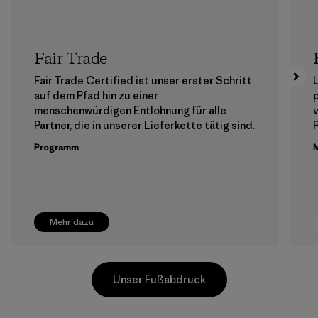
Fair Trade
Fair Trade Certified ist unser erster Schritt
auf dem Pfad hin zu einer
menschenwürdigen Entlohnung für alle
Partner, die in unserer Lieferkette tätig sind.
Programm
M
Mehr dazu
Unser Fußabdruck