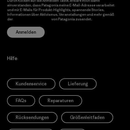
Durch Klicken auf die Anmelden Taste, erkläre mich damit
einverstanden, dass Patagonia meine E-Mail-Adresse verarbeitet
und mir E-Mails für Produkt-Highlights, spannende Stories,
Informationen über Aktivismus, Veranstaltungen und mehr gemäß
der
Datenschutzerklärung
von Patagonia zusendet.
Anmelden
Hilfe
Kundenservice
Lieferung
FAQs
Reparaturen
Rücksendungen
Größenleitfaden