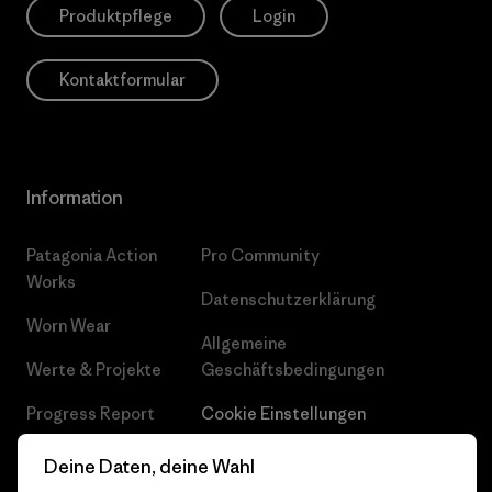
Produktpflege
Login
Kontaktformular
Information
Patagonia Action
Pro Community
Works
Datenschutzerklärung
Worn Wear
Allgemeine
Werte & Projekte
Geschäftsbedingungen
Progress Report
Cookie Einstellungen
Business Unusual
Karriere
Deine Daten, deine Wahl