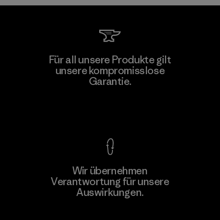
Singtex Industrial
Für all unsere Produkte gilt
unsere kompromisslose
Material-supplier
Garantie.
F
Kompromisslose Garantie
Wir übernehmen
Mehr dazu
Verantwortung für unsere
Auswirkungen.