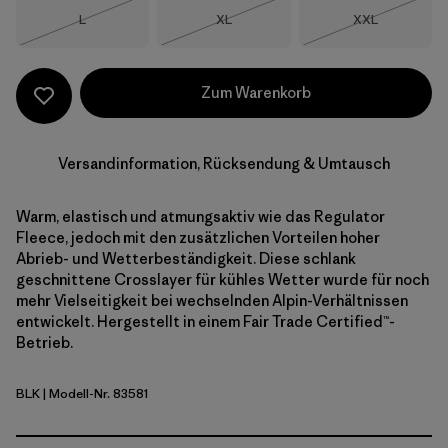
Größe
Größe
Größe
L
XL
XXL
Nicht lieferbar
Nicht lieferbar
Nicht lieferba
Zum Warenkorb
Versandinformation, Rücksendung & Umtausch
Warm, elastisch und atmungsaktiv wie das Regulator
Fleece, jedoch mit den zusätzlichen Vorteilen hoher
Abrieb- und Wetterbeständigkeit. Diese schlank
geschnittene Crosslayer für kühles Wetter wurde für noch
mehr Vielseitigkeit bei wechselnden Alpin-Verhältnissen
entwickelt. Hergestellt in einem Fair Trade Certified™-
Betrieb.
BLK
| Modell-Nr. 83581
Black