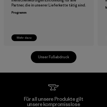
menschenwürdigen Entlohnung für alle
M
Partner, die in unserer Lieferkette tätig sind.
M
Programm
Mehr dazu
Unser Fußabdruck
Singtex Industrial
Für all unsere Produkte gilt
unsere kompromisslose
Material-supplier