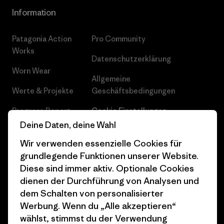
Information
Patagonia Action
Pro Community
Works
Datenschutzerklärung
Worn Wear
Allgemeine
Werte & Projekte
Geschäftsbedingungen
Progress Report
Cookie Einstellungen
Deine Daten, deine Wahl
Business Unusual
Karriere
Wir verwenden essenzielle Cookies für
Klimaziele
Pressekontakt
grundlegende Funktionen unserer Website.
Diese sind immer aktiv. Optionale Cookies
1% For The Planet
Industry program
dienen der Durchführung von Analysen und
Wie wir finanzieren
Affiliate-Programm
dem Schalten von personalisierter
Werbung. Wenn du „Alle akzeptieren“
Geschenkgutscheine
Patagonia Österreich
wählst, stimmst du der Verwendung
Seitenverzeichnis