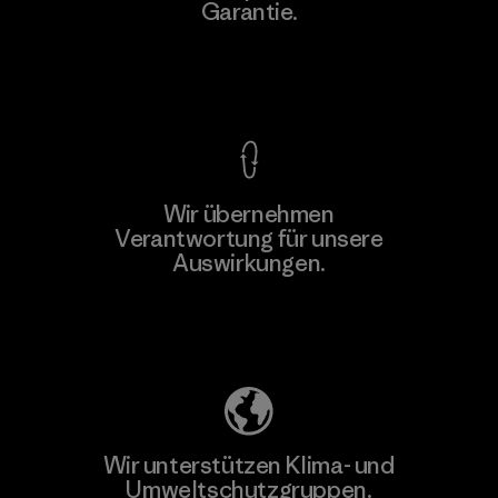
Garantie.
F
Kompromisslose Garantie
Wir übernehmen
Mehr dazu
Verantwortung für unsere
Auswirkungen.
Unser Fußabdruck
Wir unterstützen Klima- und
Umweltschutzgruppen.