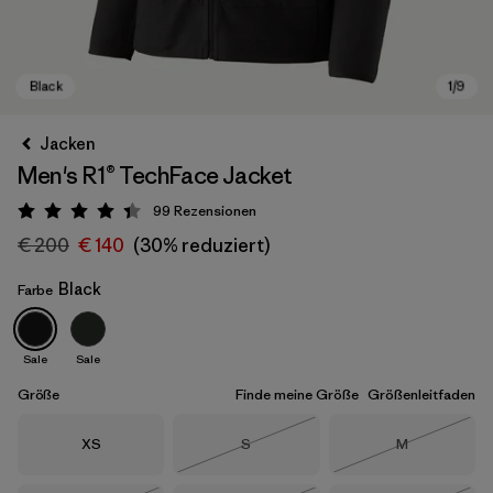
Jacken
Men's R1® TechFace Jacket
99
Rezensionen
Bewertung: 4.4 / 5
€ 200
€ 140
(30% reduziert)
Black
Farbe
Black
Sale
Sale
Größe
Finde meine Größe
Größenleitfaden
Größe
Größe
Größe
XS
S
M
Nicht lieferbar
Nicht lieferba