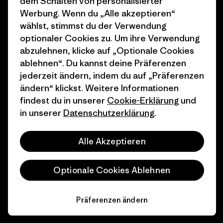
dem Schalten von personalisierter
Werbung. Wenn du „Alle akzeptieren“
Geschenkgutscheine
Patagonia Österreich
wählst, stimmst du der Verwendung
Seitenverzeichnis
optionaler Cookies zu. Um ihre Verwendung
Stores in deiner
abzulehnen, klicke auf „Optionale Cookies
Nähe
ablehnen“. Du kannst deine Präferenzen
jederzeit ändern, indem du auf „Präferenzen
ändern“ klickst. Weitere Informationen
findest du in unserer
Cookie-Erklärung
und
in unserer
Datenschutzerklärung
.
© 2026 Patagonia, Inc. All Rights Reserved.
Alle Akzeptieren
Deutsch
Optionale Cookies Ablehnen
Präferenzen ändern