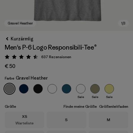
Kurzärmlig
Men's P-6 Logo Responsibili-Tee®
637
Rezensionen
Bewertung: 4.5 / 5
€ 50
Gravel Heather
Farbe
Gravel Heather
Sale
Sale
Sale
Größe
Finde meine Größe
Größenleitfaden
Größe
XS
Größe
Größe
S
M
Warteliste