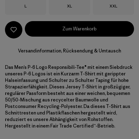
Größe
Größe
Größe
L
XL
XXL
Zum Warenkorb
Versandinformation, Rücksendung & Umtausch
Das Men’s P-6 Logo Responsibili-Tee® mit einem Siebdruck
unseres P-6 Logos ist ein Kurzarm T-Shirt mit gerippter
Halseinfassung und Schulter zu Schulter Taping für hohe
Strapazierfähigkeit. Dieses Jersey T-Shirt in großzügiger,
regulärer Passform besteht aus einer weichen, bequemen
50/50-Mischung aus recycelter Baumwolle und
Postconsumer Recycling-Polyester. Da dieses T-Shirt aus
Schnittresten und Plastikflaschen hergestellt wird,
reduziert es unsere Abhängigkeit von Rohstoffen.
Hergestellt in einem Fair Trade Certified™-Betrieb.