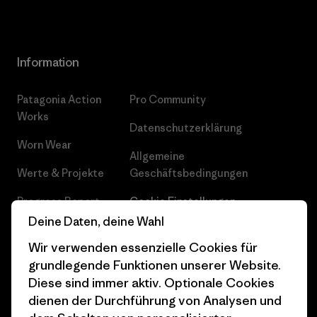
Information
Patagonia Action
Pro Community
Works
Datenschutzerklärung
Worn Wear
Allgemeine
Werte & Projekte
Geschäftsbedingungen
Progress Report
Cookie Einstellungen
Deine Daten, deine Wahl
Business Unusual
Karriere
Wir verwenden essenzielle Cookies für
Klimaziele
Pressekontakt
grundlegende Funktionen unserer Website.
Diese sind immer aktiv. Optionale Cookies
1% For The Planet
Industry program
dienen der Durchführung von Analysen und
Wie wir finanzieren
Affiliate-Programm