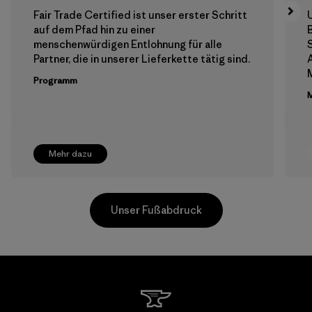
Fair Trade Certified ist unser erster Schritt
auf dem Pfad hin zu einer
menschenwürdigen Entlohnung für alle
Partner, die in unserer Lieferkette tätig sind.
A
Programm
M
Mehr dazu
Unser Fußabdruck