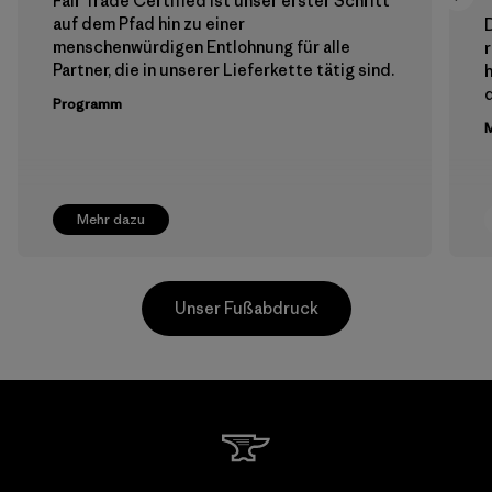
Fair Trade Certified ist unser erster Schritt
auf dem Pfad hin zu einer
menschenwürdigen Entlohnung für alle
Partner, die in unserer Lieferkette tätig sind.
h
Programm
M
Mehr dazu
Unser Fußabdruck