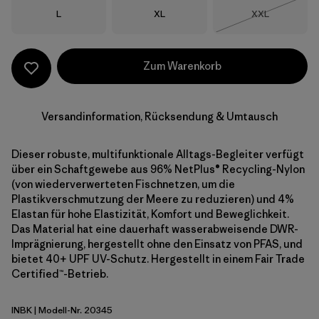
Größe
Größe
Größe
L
XL
XXL
Nicht lieferba
Zum Warenkorb
Versandinformation, Rücksendung & Umtausch
Dieser robuste, multifunktionale Alltags-Begleiter verfügt
über ein Schaftgewebe aus 96% NetPlus® Recycling-Nylon
(von wiederverwerteten Fischnetzen, um die
Plastikverschmutzung der Meere zu reduzieren) und 4%
Elastan für hohe Elastizität, Komfort und Beweglichkeit.
Das Material hat eine dauerhaft wasserabweisende DWR-
Imprägnierung, hergestellt ohne den Einsatz von PFAS, und
bietet 40+ UPF UV-Schutz. Hergestellt in einem Fair Trade
Certified™-Betrieb.
INBK
| Modell-Nr. 20345
Ink Black