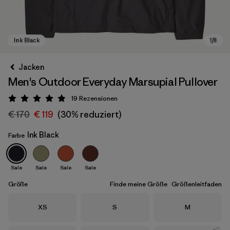
Jacken
Men's Outdoor Everyday Marsupial Pullover
19
Rezensionen
Bewertung: 4.9 / 5
€ 170
€ 119
(30% reduziert)
Ink Black
Farbe
Ink Black
Sale
Sale
Sale
Sale
Größe
Finde meine Größe
Größenleitfaden
Größe
Größe
Größe
XS
S
M