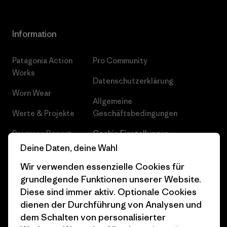
Information
Patagonia Action
Pro Community
Works
Datenschutzerklärung
Worn Wear
Allgemeine
Werte & Projekte
Geschäftsbedingungen
Progress Report
Cookie Einstellungen
Deine Daten, deine Wahl
Business Unusual
Karriere
Wir verwenden essenzielle Cookies für
Klimaziele
Pressekontakt
grundlegende Funktionen unserer Website.
Diese sind immer aktiv. Optionale Cookies
1% For The Planet
Industry program
dienen der Durchführung von Analysen und
Wie wir finanzieren
Affiliate-Programm
dem Schalten von personalisierter