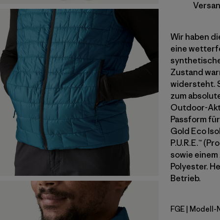
Versan
Wir haben die
eine wetterf
synthetische
Zustand warm
widersteht. 
zum absolute
Outdoor-Akti
Passform für
Gold Eco Iso
P.U.R.E.™ (P
sowie einem 
Polyester. He
Betrieb.
FGE
| Modell-
Forge Gre