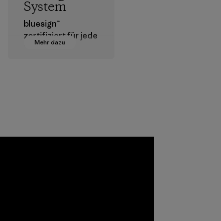
System
bluesign™
zertifiziert für jede
Mehr dazu
Stufe der
Textilherstellung
geeignete
Chemikalien,
Verfahren,
Materialien und
Produkte, die für
Umwelt, Arbeiter
und Verbraucher
a
unbedenklich sind.
ho
Programm
pplier
azu