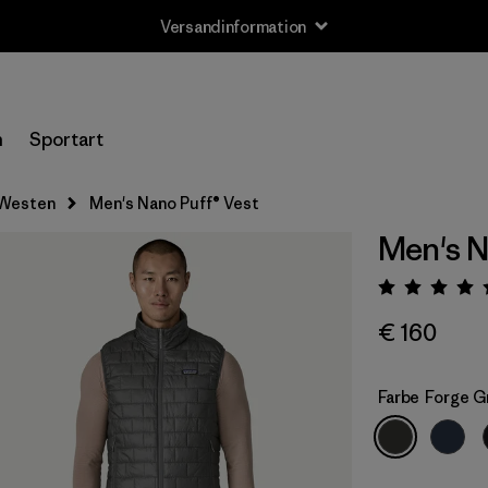
Versandinformation
n
Sportart
Westen
Men's Nano Puff® Vest
Men's N
Bewert
€ 160
Farbe
Forge G