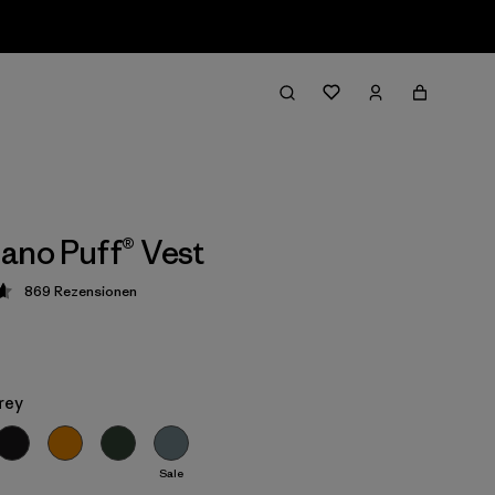
ano Puff® Vest
869
Rezensionen
ung: 4.7 / 5
rey
Sale