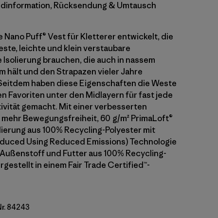
dinformation, Rücksendung & Umtausch
 Nano Puff® Vest für Kletterer entwickelt, die
este, leichte und klein verstaubare
 Isolierung brauchen, die auch in nassem
 hält und den Strapazen vieler Jahre
Seitdem haben diese Eigenschaften die Weste
n Favoriten unter den Midlayern für fast jede
vität gemacht. Mit einer verbesserten
 mehr Bewegungsfreiheit, 60 g/m² PrimaLoft®
lierung aus 100% Recycling-Polyester mit
roduced Using Reduced Emissions) Technologie
Außenstoff und Futter aus 100% Recycling-
rgestellt in einem Fair Trade Certified™-
Nr. 84243
y