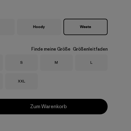
Hoody
Weste
Finde meine Größe
Größenleitfaden
Größe
Größe
Größe
S
M
L
Größe
XXL
Zum Warenkorb