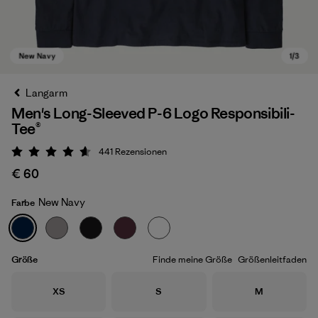
Langarm
Men's Long-Sleeved P-6 Logo Responsibili-
Tee®
441
Rezensionen
Bewertung: 4.6 / 5
€ 60
New Navy
Farbe
New Navy
Größe
Finde meine Größe
Größenleitfaden
Größe
Größe
Größe
XS
S
M