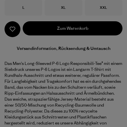
Größe
Größe
Größe
L
XL
XXL
Zum Warenkorb
Versandinformation, Rücksendung & Umtausch
Das Men's Long-Sleeved P-6 Logo Responsibili-Tee® mit einem
Siebdruck unseres P-6 Logos ist ein Langarm T-Shirt mit
Rundhals-Ausschnitt und etwas weiterer, regulärer Passform.
Für Langlebigkeit und Tragekomfort hat es ein durchgehendes
Band, das vom Nacken bis zu den Schultern verläuft, sowie
Ripp-Einfassungen an Halsausschnitt und Ärmelbündchen.
Das weiche, strapazierfähige Jersey-Material besteht aus
einer 50/50-Mischung von Recycling-Baumwolle und
Recycling-Polyester. Da dieses zu 100% recycelte
Kleidungsstück aus Schnittresten und Plastikflaschen
hergestellt wird, reduziert es unsere Abhängigkeit von