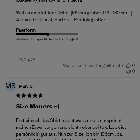
something that actually is white.
|
|
Weiterempfehlen:
Nein
Körpergröße:
176 - 180 cm
|
Aktivität:
Casual, Surfen
Produktgröße:
L
Passform
Veröffentlichungsdatum
29/05/26
War diese Bewertung hilfreich?
0
0
MS
Marc S.
Size Matters :-)
Erst einmal, das Shirt macht was es soll, entspricht
meinen Erwartungen und sieht nebenbei (ok, Look ist
persönlich) gut aus. Nun zur Size, ich bin 196cm , ca.