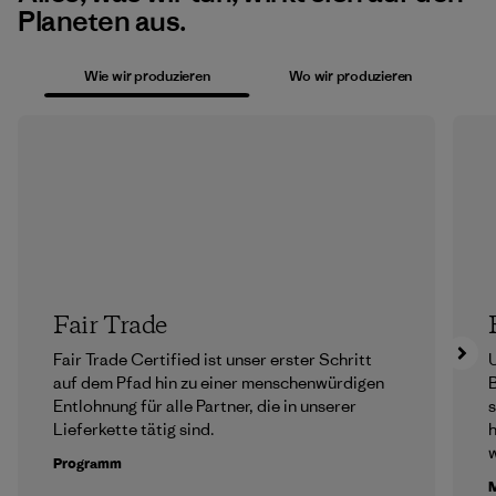
Planeten aus.
Wie wir produzieren
Wo wir produzieren
Fair Trade
Fair Trade Certified ist unser erster Schritt
U
auf dem Pfad hin zu einer menschenwürdigen
B
Entlohnung für alle Partner, die in unserer
Lieferkette tätig sind.
h
Programm
M