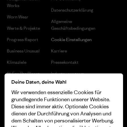
Works
Datenschutzerklärung
Worn Wear
Allgemeine
Werte & Projekte
Geschäftsbedingungen
Progress Report
Cookie Einstellungen
Business Unusual
Karriere
Klimaziele
Pressekontakt
1% For The Planet
Industry program
Deine Daten, deine Wahl
Wie wir finanzieren
Affiliate-Programm
Wir verwenden essenzielle Cookies für
Geschenkgutscheine
Patagonia Österreich
grundlegende Funktionen unserer Website.
Seitenverzeichnis
Diese sind immer aktiv. Optionale Cookies
Stores in deiner Nähe
dienen der Durchführung von Analysen und
dem Schalten von personalisierter Werbung.