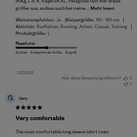
90kg, i. d. R. trage ich XL. Patagonia fällt hier etwas
größer aus, sodass auch bei meine...
Mehr lesen
|
|
Weiterempfehlen:
Ja
Körpergröße:
191 - 195 cm
|
Aktivität:
Radfahren, Running, Arbeit, Casual, Training
Produktgröße:
L
Passform
Veröffentlichungsdatum
12/03/26
War diese Bewertung hilfreich?
0
0
G
Gary
Very comfortable
The most comfortable long sleeve tshirt I own