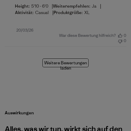
|
|
Height:
5'10 - 6'0
Weiterempfehlen:
Ja
|
Aktivität:
Casual
Produktgröße:
XL
Veröffentlichungsdatum
20/03/26
War diese Bewertung hilfreich?
0
0
Weitere Bewertungen
laden
Auswirkungen
Alles, was wir tun, wirkt sich auf den