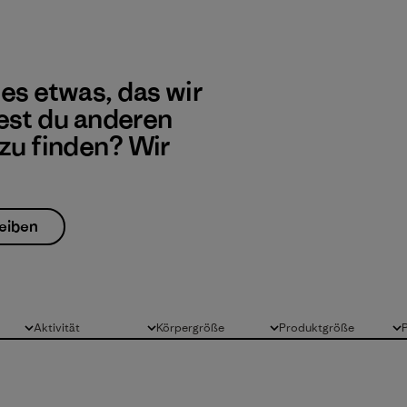
 es etwas, das wir
st du anderen
 zu finden? Wir
eiben
Aktivität
Körpergröße
Produktgröße
Alle
Alle
Alle