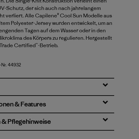
h. Die Single-Knit Konstruktion verleiht einen
UV-Schutz, der sich auch nach jahrelangem
t verliert. Alle Capilene® Cool Sun Modelle aus
tem Polyester-Jersey wurden entwickelt, um an
rengenden Tagen auf dem Wasser oder in den
kroklima des Körpers zu regulieren. Hergestellt
 Trade Certified™-Betrieb.
-Nr. 44932
reen - Light Gumtree Green X-Dye
ionen & Features
n & Pflegehinweise