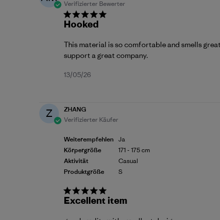
Verifizierter Bewerter
Hooked
This material is so comfortable and smells great 
support a great company.
Veröffentlichungsdatum
13/05/26
ZHANG
Z
Verifizierter Käufer
Weiterempfehlen
Ja
Körpergröße
171 - 175 cm
Aktivität
Casual
Produktgröße
S
Excellent item