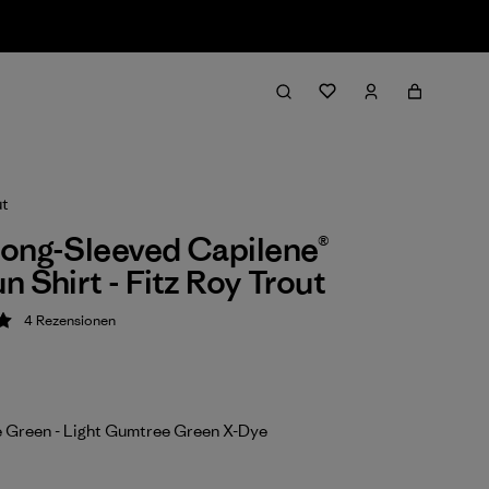
ut
ong-Sleeved Capilene®
n Shirt - Fitz Roy Trout
4
Rezensionen
ung: 5 / 5
 Green - Light Gumtree Green X-Dye