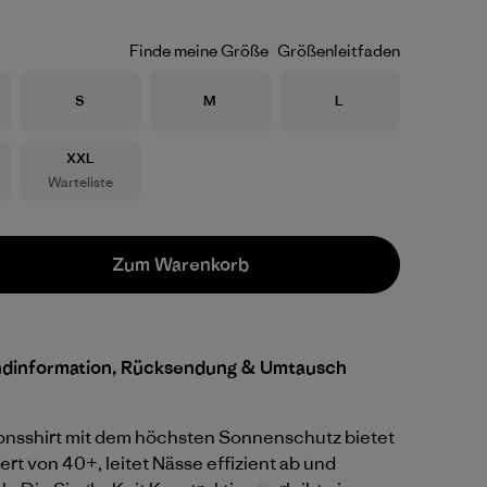
Finde meine Größe
Größenleitfaden
Größe
Größe
Größe
S
M
L
Größe
XXL
Warteliste
Zum Warenkorb
ndinformation, Rücksendung & Umtausch
onsshirt mit dem höchsten Sonnenschutz bietet
t von 40+, leitet Nässe effizient ab und