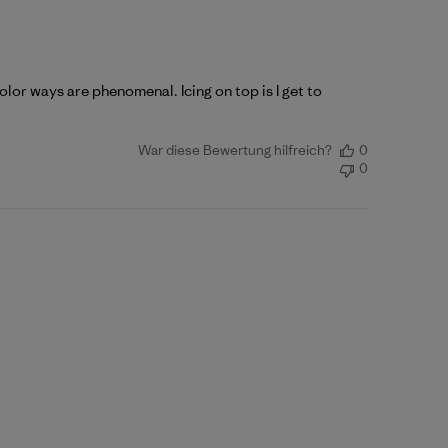
color ways are phenomenal. Icing on top is I get to
War diese Bewertung hilfreich?
0
0