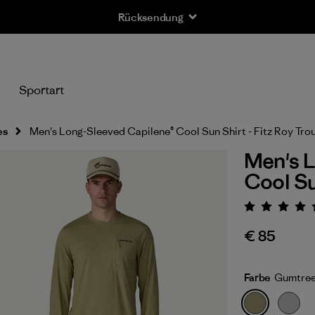
Rücksendung
n
Sportart
es
Men's Long-Sleeved Capilene® Cool Sun Shirt - Fitz Roy Tro
Men's L
Cool Su
Bewert
€ 85
Farbe
Gumtree