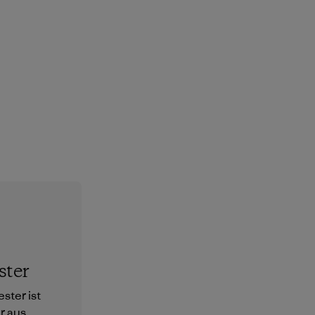
ster
ster ist
r aus