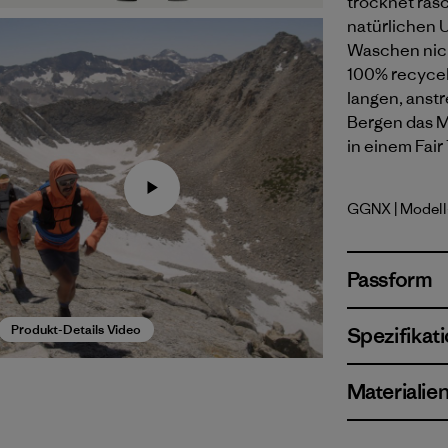
trocknet rasc
natürlichen 
Waschen nich
100% recycel
langen, anst
Bergen das Mi
in einem Fair
GGNX
| Modell
Gumtree G
Passform
Produkt-Details Video
Spezifikat
Materialie