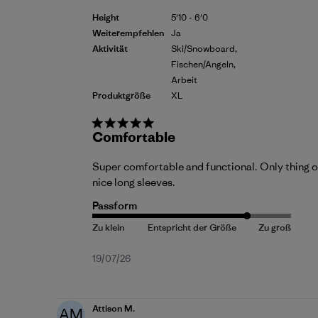
Height
5'10 - 6'0
Weiterempfehlen
Ja
Aktivität
Ski/Snowboard,
Fischen/Angeln,
Arbeit
Produktgröße
XL
Comfortable
Super comfortable and functional. Only thing od
nice long sleeves.
Passform
Veröffentlichungsdatum
19/07/26
Attison M.
AM