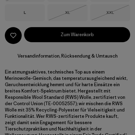
Größe
Größe
Größe
L
XL
XXL
Nicht lieferbar
Nicht lieferba
Zum Warenkorb
Versandinformation, Rücksendung & Umtausch
Ein atmungsaktives, technisches Top aus einem
Merinowolle-Gemisch, das temperaturausgleichend wirkt,
Geruchsentwicklung hemmt und für harte Einsätze ein
breites Komfort-Spektrum bietet. Hergestellt mit
Responsible Wool Standard (RWS) Wolle, zertifiziert von
der Control Union (TE-00052557); wir mischen die RWS
Wolle mit 35% Recycling-Polyester für Vielseitigkeit und
Funktionalität. Wer RWS-zertifizierte Produkte kauft,
zeigt damit sein Engagement für bessere
Tierschutzpraktiken und Nachhaltigkeit in der