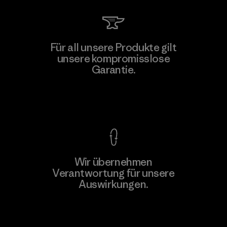
MAS Active (Pvt) Ltd. - Asialine
Für all unsere Produkte gilt
unsere kompromisslose
Factory
Garantie.
Kompromisslose Garantie
Wir übernehmen
Mehr dazu
Verantwortung für unsere
Auswirkungen.
Unser Fußabdruck