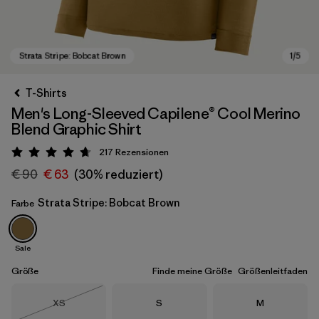
T-Shirts
Men's Long-Sleeved Capilene® Cool Merino
Blend Graphic Shirt
217
Rezensionen
Bewertung: 4.7 / 5
€ 90
€ 63
(30% reduziert)
Strata Stripe: Bobcat Brown
Farbe
Strata Stripe: Bobcat Brown
Sale
Größe
Finde meine Größe
Größenleitfaden
Größe
Größe
Größe
XS
S
M
Nicht lieferbar