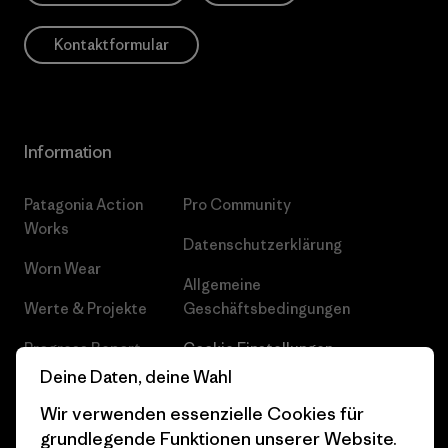
Kontaktformular
Information
Patagonia Action
Pro Community
Works
Datenschutzerklärung
Worn Wear
Allgemeine
Werte & Projekte
Geschäftsbedingungen
Progress Report
Cookie Einstellungen
Deine Daten, deine Wahl
Business Unusual
Karriere
Wir verwenden essenzielle Cookies für
Klimaziele
Pressekontakt
grundlegende Funktionen unserer Website.