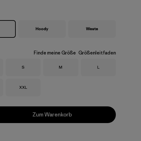
Hoody
Weste
Finde meine Größe
Größenleitfaden
Größe
Größe
Größe
S
M
L
Größe
XXL
Zum Warenkorb