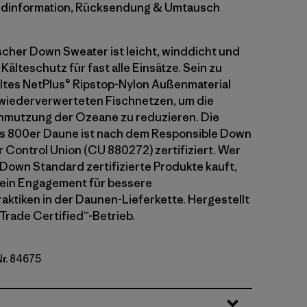
dinformation, Rücksendung & Umtausch
scher Down Sweater ist leicht, winddicht und
Kälteschutz für fast alle Einsätze. Sein zu
tes NetPlus® Ripstop-Nylon Außenmaterial
wiederverwerteten Fischnetzen, um die
hmutzung der Ozeane zu reduzieren. Die
us 800er Daune ist nach dem Responsible Down
 Control Union (CU 880272) zertifiziert. Wer
Down Standard zertifizierte Produkte kauft,
sein Engagement für bessere
aktiken in der Daunen-Lieferkette. Hergestellt
 Trade Certified™-Betrieb.
Nr. 84675
y w/Forge Grey