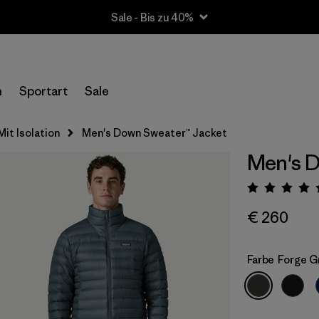
Sale - Bis zu 40%
n
Sportart
Sale
Mit Isolation
Men's Down Sweater™ Jacket
Men's D
Bewert
€ 260
Farbe
Forge G