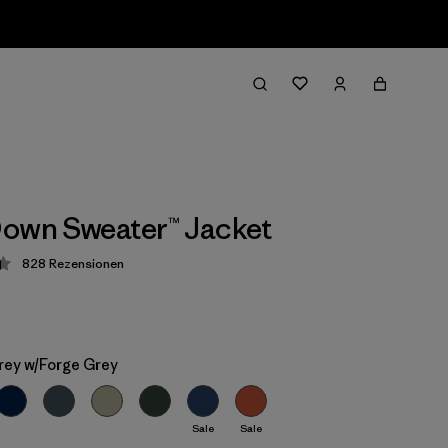
own Sweater™ Jacket
828
Rezensionen
ung: 4.4 / 5
rey w/Forge Grey
Sale
Sale