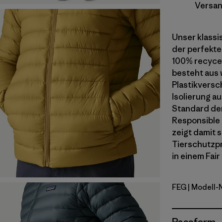
Versan
Unser klassi
der perfekte 
100% recycel
besteht aus 
Plastikversc
Isolierung a
Standard der
Responsible 
zeigt damit 
Tierschutzpr
in einem Fair
FEG
| Modell-
Forge Gre