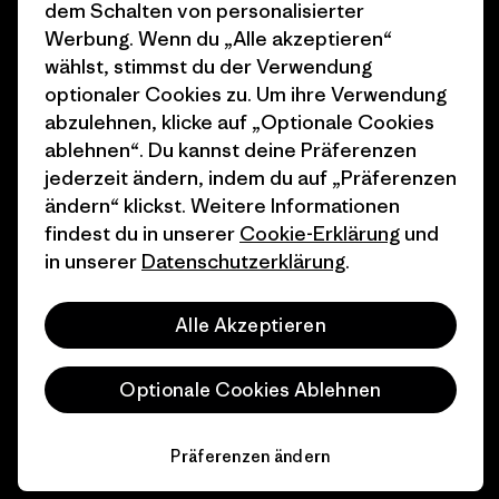
Wie wir finanzieren
Affiliate-Programm
dem Schalten von personalisierter
Werbung. Wenn du „Alle akzeptieren“
Geschenkgutscheine
Patagonia Österreich
wählst, stimmst du der Verwendung
Seitenverzeichnis
optionaler Cookies zu. Um ihre Verwendung
Stores in deiner
abzulehnen, klicke auf „Optionale Cookies
Nähe
ablehnen“. Du kannst deine Präferenzen
jederzeit ändern, indem du auf „Präferenzen
ändern“ klickst. Weitere Informationen
findest du in unserer
Cookie-Erklärung
und
in unserer
Datenschutzerklärung
.
© 2026 Patagonia, Inc. All Rights Reserved.
Alle Akzeptieren
Deutsch
Optionale Cookies Ablehnen
Präferenzen ändern