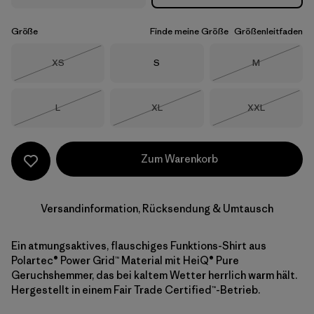
Größe
Finde meine Größe
Größenleitfaden
Größe
Größe
Größe
XS
S
M
Nicht lieferbar
Nicht lieferba
Größe
Größe
Größe
L
XL
XXL
Nicht lieferbar
Nicht lieferbar
Nicht lieferba
Zum Warenkorb
Versandinformation, Rücksendung & Umtausch
Ein atmungsaktives, flauschiges Funktions-Shirt aus
Polartec® Power Grid™ Material mit HeiQ® Pure
Geruchshemmer, das bei kaltem Wetter herrlich warm hält.
Hergestellt in einem Fair Trade Certified™-Betrieb.