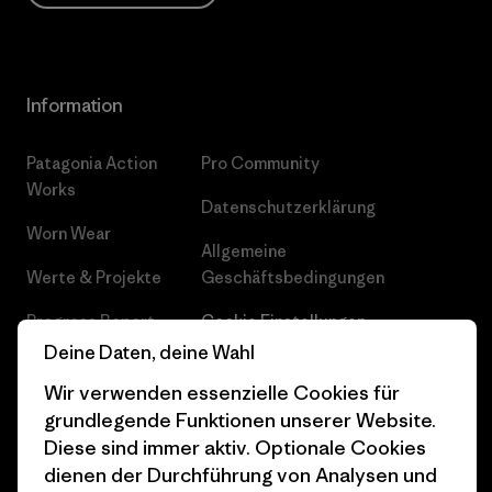
Information
Patagonia Action
Pro Community
Works
Datenschutzerklärung
Worn Wear
Allgemeine
Werte & Projekte
Geschäftsbedingungen
Progress Report
Cookie Einstellungen
Deine Daten, deine Wahl
Business Unusual
Karriere
Wir verwenden essenzielle Cookies für
Klimaziele
Pressekontakt
grundlegende Funktionen unserer Website.
Diese sind immer aktiv. Optionale Cookies
1% For The Planet
Industry program
dienen der Durchführung von Analysen und