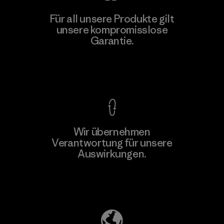
Polartec, LLC
Für all unsere Produkte gilt
unsere kompromisslose
Material-supplier
F
Garantie.
Kompromisslose Garantie
Wir übernehmen
Mehr dazu
Verantwortung für unsere
Auswirkungen.
Unser Fußabdruck