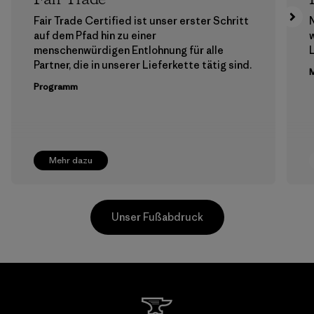
Fair Trade Certified ist unser erster Schritt
auf dem Pfad hin zu einer
menschenwürdigen Entlohnung für alle
Partner, die in unserer Lieferkette tätig sind.
M
Programm
Mehr dazu
Unser Fußabdruck