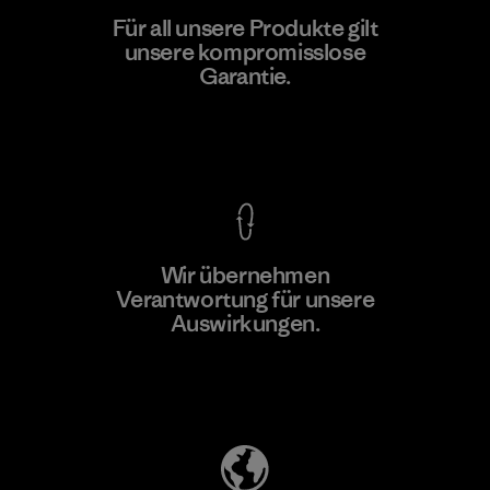
Kwang Viet Garment Co., Ltd
Für all unsere Produkte gilt
unsere kompromisslose
Factory
M
Garantie.
Kompromisslose Garantie
Wir übernehmen
Mehr dazu
Verantwortung für unsere
Auswirkungen.
Unser Fußabdruck