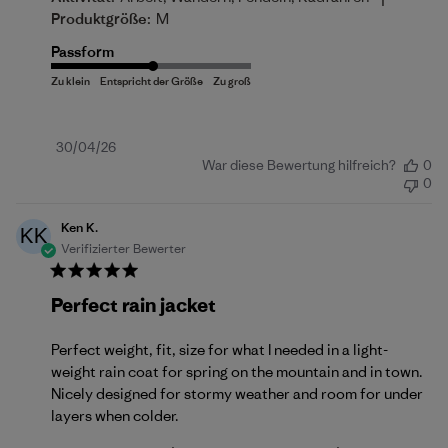
Produktgröße:
M
Passform
Veröffentlichungsdatum
30/04/26
War diese Bewertung hilfreich?
0
0
Ken K.
KK
Verifizierter Bewerter
Perfect rain jacket
Perfect weight, fit, size for what I needed in a light-
weight rain coat for spring on the mountain and in town.
Nicely designed for stormy weather and room for under
layers when colder.