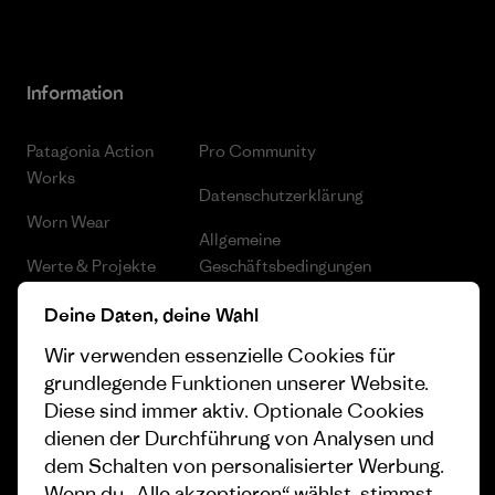
Information
Patagonia Action
Pro Community
Works
Datenschutzerklärung
Worn Wear
Allgemeine
Werte & Projekte
Geschäftsbedingungen
Progress Report
Cookie Einstellungen
Deine Daten, deine Wahl
Wir verwenden essenzielle Cookies für
Business Unusual
Karriere
grundlegende Funktionen unserer Website.
Klimaziele
Pressekontakt
Diese sind immer aktiv. Optionale Cookies
dienen der Durchführung von Analysen und
1% For The Planet
Industry program
dem Schalten von personalisierter Werbung.
Wie wir finanzieren
Affiliate-Programm
Wenn du „Alle akzeptieren“ wählst, stimmst