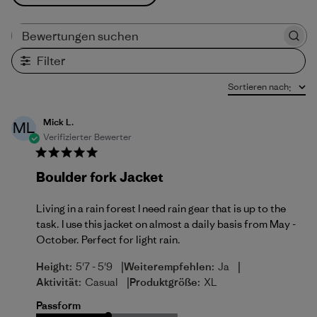
Bewertungen suchen
Filter
Sortieren nach
:
Mick L.
ML
Verifizierter Bewerter
Boulder fork Jacket
Living in a rain forest I need rain gear that is up to the
task. I use this jacket on almost a daily basis from May -
October. Perfect for light rain.
|
|
Height:
5'7 - 5'9
Weiterempfehlen:
Ja
|
Aktivität:
Casual
Produktgröße:
XL
Passform