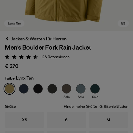
Jacken & Westen für Herren
Men's Boulder Fork Rain Jacket
126
Rezensionen
Bewertung: 4.5 / 5
€ 270
Lynx Tan
Farbe
Lynx Tan
Sale
Sale
Sale
Größe
Finde meine Größe
Größenleitfaden
Größe
Größe
Größe
XS
S
M