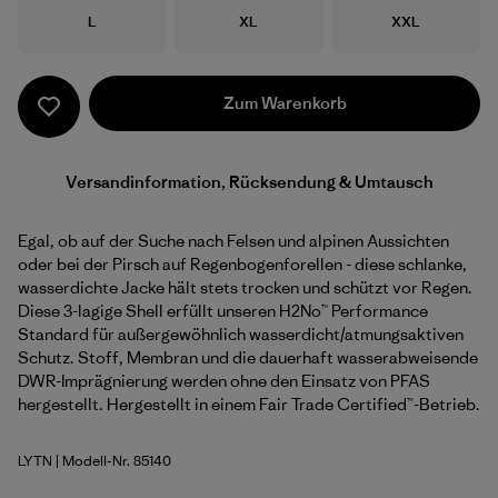
Größe
Größe
Größe
L
XL
XXL
Zum Warenkorb
Versandinformation, Rücksendung & Umtausch
Egal, ob auf der Suche nach Felsen und alpinen Aussichten
oder bei der Pirsch auf Regenbogenforellen - diese schlanke,
wasserdichte Jacke hält stets trocken und schützt vor Regen.
Diese 3-lagige Shell erfüllt unseren H2No™ Performance
Standard für außergewöhnlich wasserdicht/atmungsaktiven
Schutz. Stoff, Membran und die dauerhaft wasserabweisende
DWR-Imprägnierung werden ohne den Einsatz von PFAS
hergestellt. Hergestellt in einem Fair Trade Certified™-Betrieb.
LYTN
| Modell-Nr. 85140
Lynx Tan