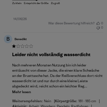
Veröffentlichungsdatum
14/06/26
War diese Bewertung hilfreich?
0
0
B
Benedikt
Leider nicht vollständig wasserdicht
Nach mehreren Monaten Nutzung bin ich leider
enttäuscht von dieser Jacke, die einen klare Schwäche
an der Brusttasche hat. Da der Reißverschluss dort nicht
wasserdicht ist und nur durch eine kleine Leiste
abgedeckt wird, reicht schon ein leichter Reg...
Mehr lesen
|
|
Weiterempfehlen:
Nein
Körpergröße:
181 - 185 cm
|
Aktivität:
Arbeit, Wandern, Pendeln, Radfahren