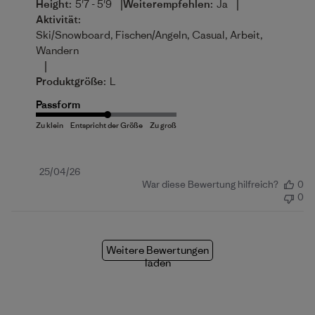
|
|
Height:
5'7 - 5'9
Weiterempfehlen:
Ja
Aktivität:
Ski/Snowboard, Fischen/Angeln, Casual, Arbeit,
Wandern
|
Produktgröße:
L
Passform
Veröffentlichungsdatum
25/04/26
War diese Bewertung hilfreich?
0
0
Weitere Bewertungen
laden