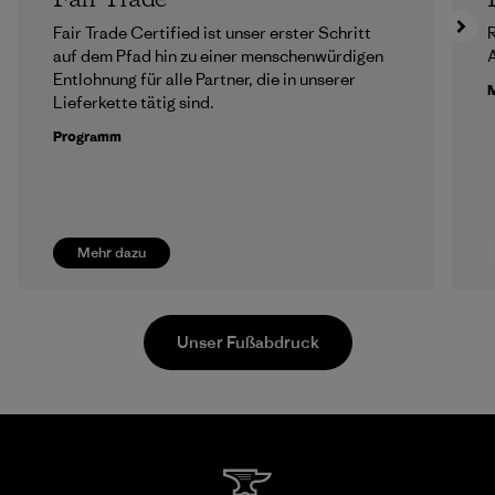
Fair Trade Certified ist unser erster Schritt
R
auf dem Pfad hin zu einer menschenwürdigen
A
Entlohnung für alle Partner, die in unserer
M
Lieferkette tätig sind.
Programm
Mehr dazu
Unser Fußabdruck