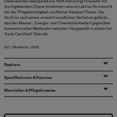
Diese warme Fleecejacke aus 100% Recycling-Polyester mit
durchgehendem Zipper kombiniert eine attraktive Strickoptik
mit der Pflegeleichtigkeit von Better Sweater Fleece. Der
Stoff ist nach einem umweltfreundlichen Verfahren gefärbt,
das den Wasser-, Energie- und Chemikalienbedarf gegenüber
konventionellen Methoden reduziert. Hergestellt in einem Fair
Trade Certified™-Betrieb.
DVL
| Modell-Nr. 25528
Dried Vanilla
Passform
Spezifikationen & Features
Materialien & Pflegehinweise