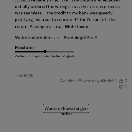
initially ordered the wrong size . . the returns process
was seamless . . the credit to my bank was speedy . .
justifying my trust to reorder B4 the I'd sent off the
return. A company I tru...
Mehr lesen
|
Weiterempfehlen:
Ja
Produktgröße:
S
Passform
Veröffentlichungsdatum
25/06/26
War diese Bewertung hilfreich?
0
0
Weitere Bewertungen
laden