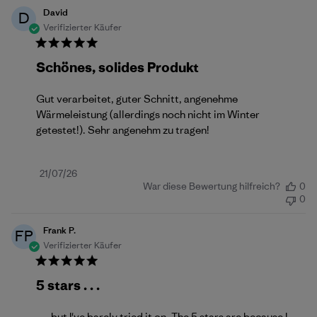
David
D
Verifizierter Käufer
Schönes, solides Produkt
Gut verarbeitet, guter Schnitt, angenehme
Wärmeleistung (allerdings noch nicht im Winter
getestet!). Sehr angenehm zu tragen!
Veröffentlichungsdatum
21/07/26
War diese Bewertung hilfreich?
0
0
Frank P.
FP
Verifizierter Käufer
5 stars . . .
. . . but I've barely tried it on. The 5 stars are because I