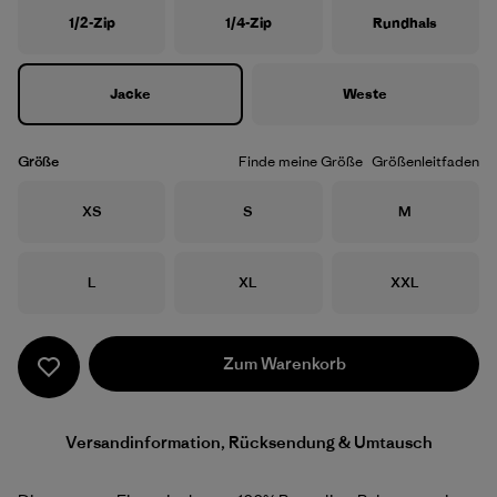
1/2-Zip
1/4-Zip
Rundhals
Jacke
Weste
Größe
Finde meine Größe
Größenleitfaden
Größe
Größe
Größe
XS
S
M
Größe
Größe
Größe
L
XL
XXL
Zum Warenkorb
Versandinformation, Rücksendung & Umtausch