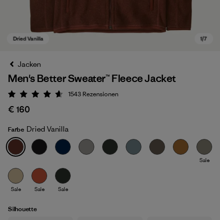
Jacken
Men's Better Sweater™ Fleece Jacket
1543
Rezensionen
Bewertung: 4.6 / 5
€ 160
Dried Vanilla
Farbe
Dried Vanilla
Sale
Sale
Sale
Sale
Silhouette