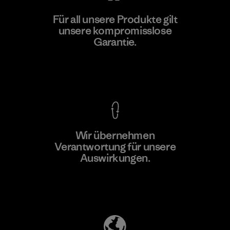
V.T. Garment Co., Ltd.
Für all unsere Produkte gilt
unsere kompromisslose
Factory
M
Garantie.
Kompromisslose Garantie
Wir übernehmen
Mehr dazu
Verantwortung für unsere
Auswirkungen.
Unser Fußabdruck