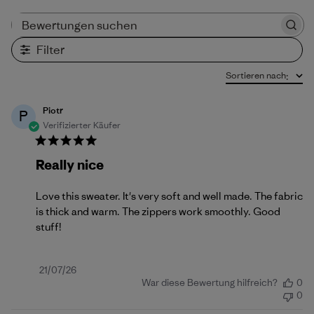
Bewertungen suchen
Filter
Sortieren nach
:
Piotr
P
Verifizierter Käufer
Really nice
Love this sweater. It's very soft and well made. The fabric
is thick and warm. The zippers work smoothly. Good
stuff!
Veröffentlichungsdatum
21/07/26
War diese Bewertung hilfreich?
0
0