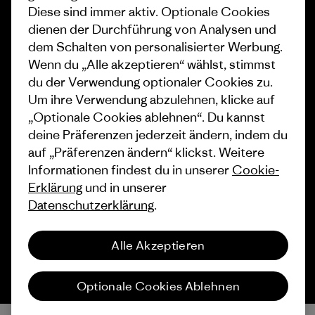
Wie wir finanzieren
Affiliate-Programm
Diese sind immer aktiv. Optionale Cookies
dienen der Durchführung von Analysen und
Geschenkgutscheine
Patagonia Österreich
dem Schalten von personalisierter Werbung.
Seitenverzeichnis
Stores in deiner Nähe
Wenn du „Alle akzeptieren“ wählst, stimmst
du der Verwendung optionaler Cookies zu.
Um ihre Verwendung abzulehnen, klicke auf
„Optionale Cookies ablehnen“. Du kannst
deine Präferenzen jederzeit ändern, indem du
© 2026 Patagonia, Inc. All Rights Reserved.
auf „Präferenzen ändern“ klickst. Weitere
Informationen findest du in unserer
Cookie-
Erklärung
und in unserer
Datenschutzerklärung
.
Deutsch
Alle Akzeptieren
Optionale Cookies Ablehnen