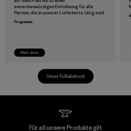
auf dem Pfad hin zu einer
menschenwürdigen Entlohnung für alle
M
Partner, die in unserer Lieferkette tätig sind.
M
Programm
Mehr dazu
Unser Fußabdruck
Youngone Namdinh Co., Ltd.
Für all unsere Produkte gilt