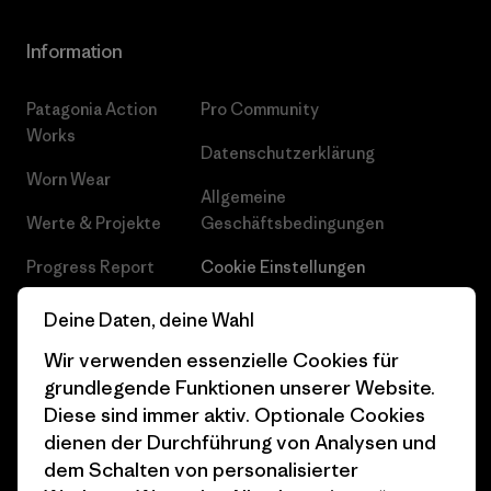
Information
Patagonia Action
Pro Community
Works
Datenschutzerklärung
Worn Wear
Allgemeine
Werte & Projekte
Geschäftsbedingungen
Progress Report
Cookie Einstellungen
Business Unusual
Karriere
Deine Daten, deine Wahl
Klimaziele
Pressekontakt
Wir verwenden essenzielle Cookies für
grundlegende Funktionen unserer Website.
1% For The Planet
Industry program
Diese sind immer aktiv. Optionale Cookies
dienen der Durchführung von Analysen und
Wie wir finanzieren
Affiliate-Programm
dem Schalten von personalisierter
Geschenkgutscheine
Patagonia Österreich