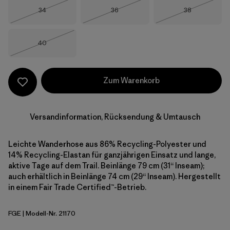
Größe
Größe
Größe
34
36
38
Nicht lieferbar
Nicht lieferbar
Nicht lieferba
Größe
40
Nicht lieferbar
Zum Warenkorb
Versandinformation, Rücksendung & Umtausch
Leichte Wanderhose aus 86% Recycling-Polyester und
14% Recycling-Elastan für ganzjährigen Einsatz und lange,
aktive Tage auf dem Trail. Beinlänge 79 cm (31“ Inseam);
auch erhältlich in Beinlänge 74 cm (29“ Inseam). Hergestellt
in einem Fair Trade Certified™-Betrieb.
FGE
| Modell-Nr. 21170
Forge Grey