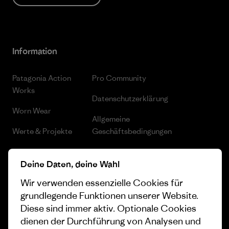
Information
Patagonia Action
Pro Community
Works
Datenschutzerklärung
Worn Wear
Allgemeine
Werte & Projekte
Geschäftsbedingungen
Progress Report
Cookie Einstellungen
Deine Daten, deine Wahl
Business Unusual
Karriere
Wir verwenden essenzielle Cookies für
Klimaziele
Pressekontakt
grundlegende Funktionen unserer Website.
Diese sind immer aktiv. Optionale Cookies
1% For The Planet
Industry program
dienen der Durchführung von Analysen und