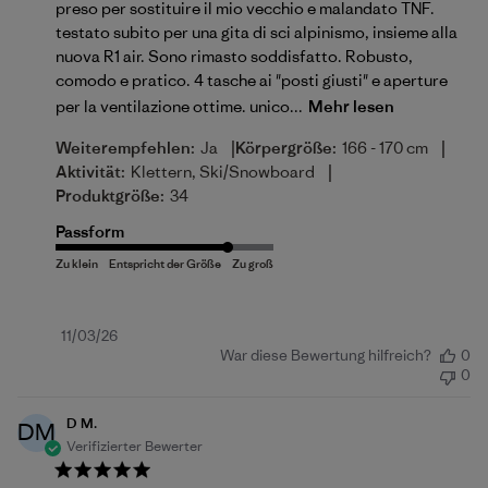
preso per sostituire il mio vecchio e malandato TNF.
testato subito per una gita di sci alpinismo, insieme alla
nuova R1 air. Sono rimasto soddisfatto. Robusto,
comodo e pratico. 4 tasche ai "posti giusti" e aperture
per la ventilazione ottime. unico...
Mehr lesen
|
|
Weiterempfehlen:
Ja
Körpergröße:
166 - 170 cm
|
Aktivität:
Klettern, Ski/Snowboard
Produktgröße:
34
Passform
Veröffentlichungsdatum
11/03/26
War diese Bewertung hilfreich?
0
0
D M.
DM
Verifizierter Bewerter