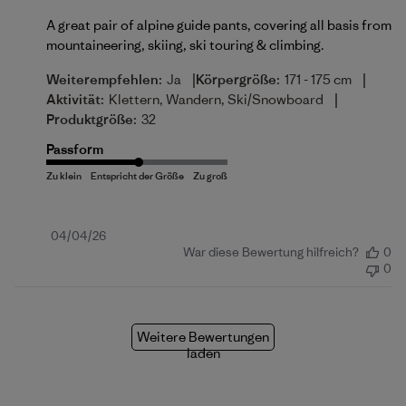
A great pair of alpine guide pants, covering all basis from
mountaineering, skiing, ski touring & climbing.
|
|
Weiterempfehlen:
Ja
Körpergröße:
171 - 175 cm
|
Aktivität:
Klettern, Wandern, Ski/Snowboard
Produktgröße:
32
Passform
Veröffentlichungsdatum
04/04/26
War diese Bewertung hilfreich?
0
0
Weitere Bewertungen
laden