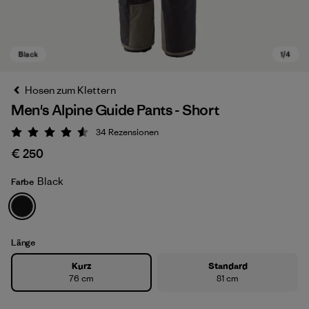
Hosen zum Klettern
Men's Alpine Guide Pants - Short
34
Rezensionen
Bewertung: 4.6 / 5
€ 250
Black
Farbe
Black
Länge
Kurz
Standard
76 cm
81 cm