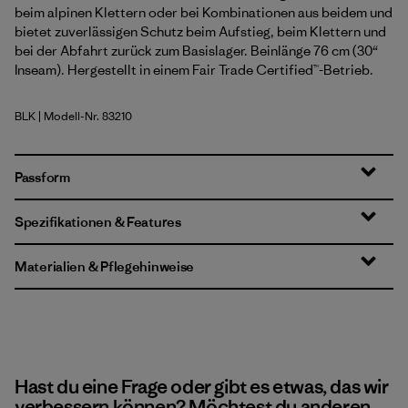
beim alpinen Klettern oder bei Kombinationen aus beidem und
bietet zuverlässigen Schutz beim Aufstieg, beim Klettern und
bei der Abfahrt zurück zum Basislager. Beinlänge 76 cm (30“
Inseam). Hergestellt in einem Fair Trade Certified™-Betrieb.
BLK
| Modell-Nr. 83210
Black
Passform
Spezifikationen & Features
Materialien & Pflegehinweise
Hast du eine Frage oder gibt es etwas, das wir
verbessern können? Möchtest du anderen