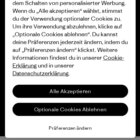
dem Schalten von personalisierter Werbung.
Wie wir finanzieren
Affiliate-Programm
Wenn du „Alle akzeptieren“ wählst, stimmst
Geschenkgutscheine
Patagonia Österreich
du der Verwendung optionaler Cookies zu.
Seitenverzeichnis
Um ihre Verwendung abzulehnen, klicke auf
Stores in deiner Nähe
„Optionale Cookies ablehnen“. Du kannst
deine Präferenzen jederzeit ändern, indem du
auf „Präferenzen ändern“ klickst. Weitere
Informationen findest du in unserer
Cookie-
Erklärung
und in unserer
© 2026 Patagonia, Inc. All Rights Reserved.
Datenschutzerklärung
.
Alle Akzeptieren
Deutsch
Optionale Cookies Ablehnen
Präferenzen ändern