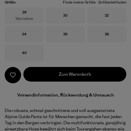
Größe
Finde meine Größe
Größenleitfaden
Größe
28
Größe
Größe
30
32
Warteliste
Größe
Größe
Größe
34
36
38
Größe
40
Zum Warenkorb
Versandinformation, Rücksendung & Umtausch
Die robuste, schmal geschnittene und voll ausgestattete
Alpine Guide Pants ist für Menschen gemacht, die fast jeden
Tag in den Bergen verbringen. Die multifunktionale, ganzjährig
einsetzbare Hose bewährt sich beim Tourengehen ebenso wie