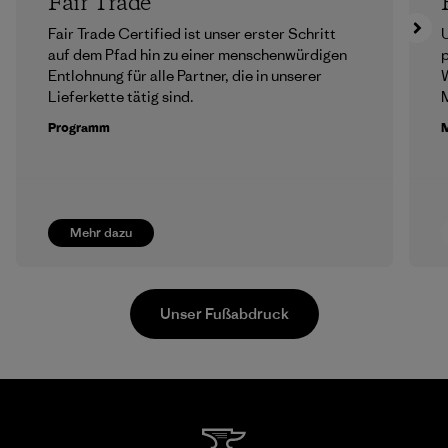
Fair Trade
Fair Trade Certified ist unser erster Schritt
U
auf dem Pfad hin zu einer menschenwürdigen
p
Entlohnung für alle Partner, die in unserer
Lieferkette tätig sind.
M
Programm
M
Mehr dazu
Unser Fußabdruck