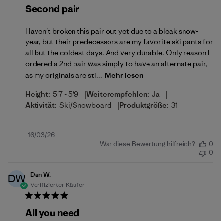
Second pair
Haven't broken this pair out yet due to a bleak snow-
year, but their predecessors are my favorite ski pants for
all but the coldest days. And very durable. Only reason I
ordered a 2nd pair was simply to have an alternate pair,
as my originals are sti...
Mehr lesen
|
|
Height:
5'7 - 5'9
Weiterempfehlen:
Ja
|
Aktivität:
Ski/Snowboard
Produktgröße:
31
Veröffentlichungsdatum
16/03/26
War diese Bewertung hilfreich?
0
0
Dan W.
DW
Verifizierter Käufer
All you need