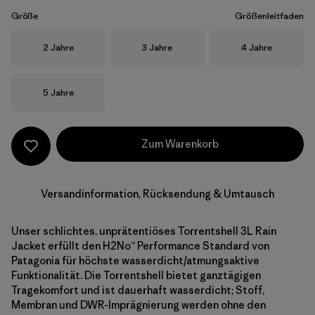
Größe
Größenleitfaden
Größe
Größe
Größe
2 Jahre
3 Jahre
4 Jahre
Größe
5 Jahre
Zum Warenkorb
Versandinformation, Rücksendung & Umtausch
Unser schlichtes, unprätentiöses Torrentshell 3L Rain
Jacket erfüllt den H2No™ Performance Standard von
Patagonia für höchste wasserdicht/atmungsaktive
Funktionalität. Die Torrentshell bietet ganztägigen
Tragekomfort und ist dauerhaft wasserdicht; Stoff,
Membran und DWR-Imprägnierung werden ohne den