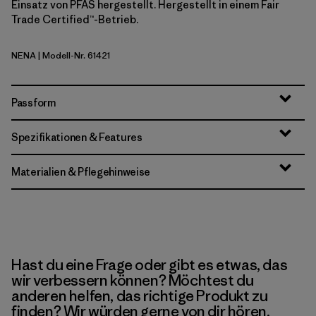
Einsatz von PFAS hergestellt. Hergestellt in einem Fair
Trade Certified™-Betrieb.
NENA
| Modell-Nr. 61421
New Navy
Passform
Spezifikationen & Features
Materialien & Pflegehinweise
Hast du eine Frage oder gibt es etwas, das
wir verbessern können? Möchtest du
anderen helfen, das richtige Produkt zu
finden? Wir würden gerne von dir hören.