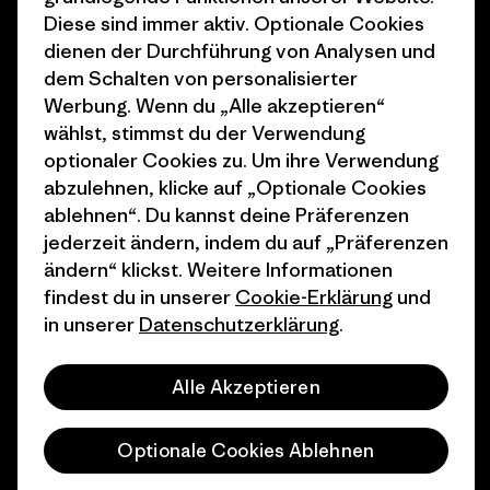
Diese sind immer aktiv. Optionale Cookies
1% For The Planet
Industry program
dienen der Durchführung von Analysen und
Wie wir finanzieren
Affiliate-Programm
dem Schalten von personalisierter
Werbung. Wenn du „Alle akzeptieren“
Geschenkgutscheine
Patagonia Österreich
wählst, stimmst du der Verwendung
Seitenverzeichnis
optionaler Cookies zu. Um ihre Verwendung
Stores in deiner
abzulehnen, klicke auf „Optionale Cookies
Nähe
ablehnen“. Du kannst deine Präferenzen
jederzeit ändern, indem du auf „Präferenzen
ändern“ klickst. Weitere Informationen
findest du in unserer
Cookie-Erklärung
und
in unserer
Datenschutzerklärung
.
© 2026 Patagonia, Inc. All Rights Reserved.
Alle Akzeptieren
Deutsch
Optionale Cookies Ablehnen