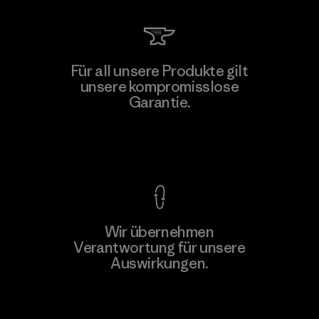
Toray International, Inc.
Für all unsere Produkte gilt
unsere kompromisslose
Material-supplier
F
Garantie.
Kompromisslose Garantie
Wir übernehmen
Mehr dazu
Verantwortung für unsere
Auswirkungen.
Unser Fußabdruck