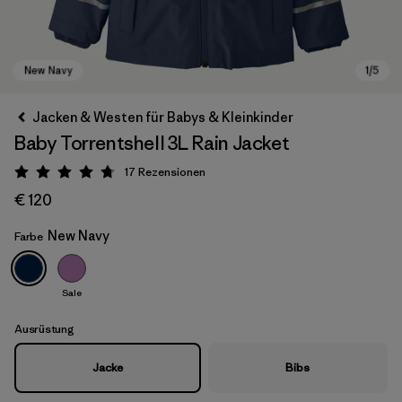
Jacken & Westen für Babys & Kleinkinder
Baby Torrentshell 3L Rain Jacket
17
Rezensionen
Bewertung: 4.8 / 5
€ 120
New Navy
Farbe
New Navy
Sale
Ausrüstung
Jacke
Bibs