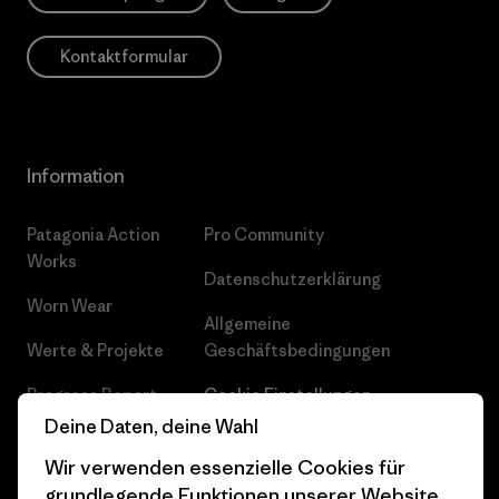
Kontaktformular
Information
Patagonia Action
Pro Community
Works
Datenschutzerklärung
Worn Wear
Allgemeine
Werte & Projekte
Geschäftsbedingungen
Progress Report
Cookie Einstellungen
Deine Daten, deine Wahl
Business Unusual
Karriere
Wir verwenden essenzielle Cookies für
Klimaziele
Pressekontakt
grundlegende Funktionen unserer Website.