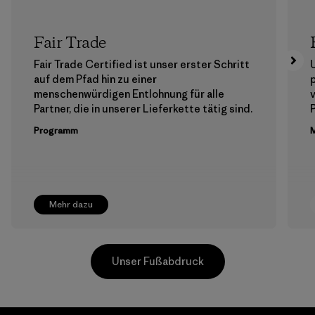
Fair Trade
Fair Trade Certified ist unser erster Schritt
auf dem Pfad hin zu einer
menschenwürdigen Entlohnung für alle
Partner, die in unserer Lieferkette tätig sind.
Programm
M
Mehr dazu
Unser Fußabdruck