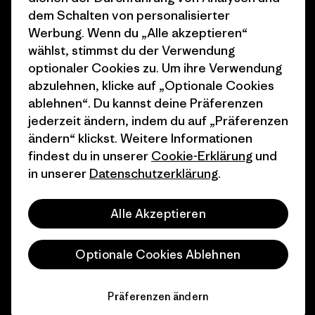
dem Schalten von personalisierter
Geschenkgutscheine
Patagonia Österreich
Werbung. Wenn du „Alle akzeptieren“
Seitenverzeichnis
wählst, stimmst du der Verwendung
Stores in deiner
optionaler Cookies zu. Um ihre Verwendung
Nähe
abzulehnen, klicke auf „Optionale Cookies
ablehnen“. Du kannst deine Präferenzen
jederzeit ändern, indem du auf „Präferenzen
ändern“ klickst. Weitere Informationen
findest du in unserer
Cookie-Erklärung
und
© 2026 Patagonia, Inc. All Rights Reserved.
in unserer
Datenschutzerklärung
.
Alle Akzeptieren
Deutsch
Optionale Cookies Ablehnen
Präferenzen ändern