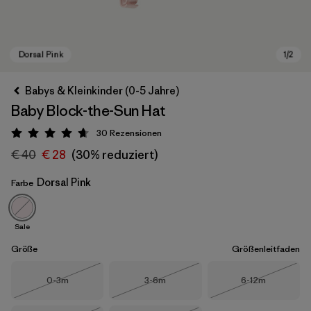
Babys & Kleinkinder (0-5 Jahre)
Baby Block-the-Sun Hat
30
Rezensionen
Bewertung: 4.7 / 5
€ 40
€ 28
(30% reduziert)
Dorsal Pink
Farbe
Dorsal Pink
Sale
Größe
Größenleitfaden
Größe
Größe
Größe
0-3m
3-6m
6-12m
Nicht lieferbar
Nicht lieferbar
Nicht lieferba