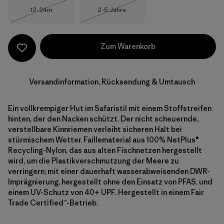
Größe
Größe
12-24m
2-5 Jahre
Nicht lieferbar
Nicht lieferbar
Zum Warenkorb
Versandinformation, Rücksendung & Umtausch
Ein vollkrempiger Hut im Safaristil mit einem Stoffstreifen
hinten, der den Nacken schützt. Der nicht scheuernde,
verstellbare Kinnriemen verleiht sicheren Halt bei
stürmischem Wetter. Faillematerial aus 100% NetPlus®
Recycling-Nylon, das aus alten Fischnetzen hergestellt
wird, um die Plastikverschmutzung der Meere zu
verringern; mit einer dauerhaft wasserabweisenden DWR-
Imprägnierung, hergestellt ohne den Einsatz von PFAS, und
einem UV-Schutz von 40+ UPF. Hergestellt in einem Fair
Trade Certified™-Betrieb.