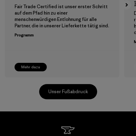
Fair Trade Certified ist unser erster Schritt
auf dem Pfad hin zu einer
menschenwürdigen Entlohnung für alle
Partner, die in unserer Lieferkette tätig sind.
h
Programm
M
Mehr dazu
Unser Fußabdruck