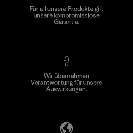
Greentech Headgear Company
Für all unsere Produkte gilt
Limited - Dong Nai
unsere kompromisslose
M
Garantie.
Factory
Kompromisslose Garantie
Wir übernehmen
Mehr dazu
Verantwortung für unsere
Auswirkungen.
Unser Fußabdruck