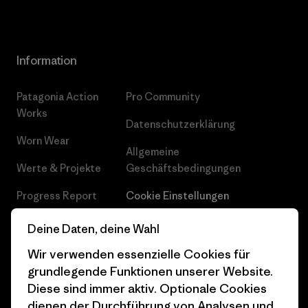
Information
Patagonia Action
Pro Community
Works
Datenschutzerklärung
Worn Wear
Allgemeine
Werte & Projekte
Geschäftsbedingungen
Progress Report
Cookie Einstellungen
Business Unusual
Karriere
Deine Daten, deine Wahl
Klimaziele
Pressekontakt
Wir verwenden essenzielle Cookies für
grundlegende Funktionen unserer Website.
1% For The Planet
Industry program
Diese sind immer aktiv. Optionale Cookies
dienen der Durchführung von Analysen und
Wie wir finanzieren
Affiliate-Programm