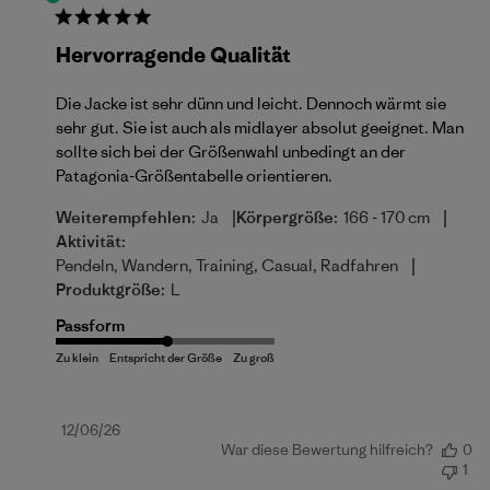
Hervorragende Qualität
Die Jacke ist sehr dünn und leicht. Dennoch wärmt sie
sehr gut. Sie ist auch als midlayer absolut geeignet. Man
sollte sich bei der Größenwahl unbedingt an der
Patagonia-Größentabelle orientieren.
|
|
Weiterempfehlen:
Ja
Körpergröße:
166 - 170 cm
Aktivität:
|
Pendeln, Wandern, Training, Casual, Radfahren
Produktgröße:
L
Passform
Veröffentlichungsdatum
12/06/26
War diese Bewertung hilfreich?
0
1