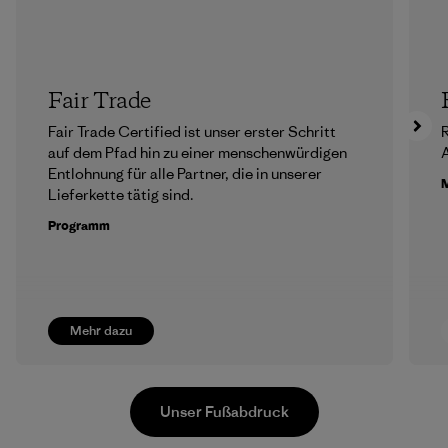
Fair Trade
Fair Trade Certified ist unser erster Schritt
R
auf dem Pfad hin zu einer menschenwürdigen
A
Entlohnung für alle Partner, die in unserer
M
Lieferkette tätig sind.
Programm
Mehr dazu
Unser Fußabdruck