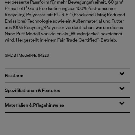
verbesserte Passform für mehr Bewegungsfreiheit, 60 g/m²
PrimaLoft® Gold Eco Isolierung aus 100% Postconsumer
Recycling-Polyester mit P.U.R.E.™ (Produced Using Reduced
Emissions) Technologie sowie ein Außenmaterial und Futter
aus 100% Recycling-Polyester verdeutlichen, warum dieses
Nano Puff Modell von vielen als „Wunderjacke“ bezeichnet
wird. Hergestellt in einem Fair Trade Certified™-Betrieb.
SMDB
| Modell-Nr. 84228
Smolder Blue
Passform
Spezifikationen & Features
Materialien & Pflegehinweise