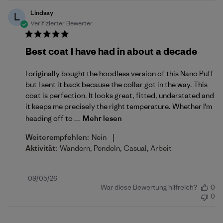
Lindsay
L
Verifizierter Bewerter
Best coat I have had in about a decade
I originally bought the hoodless version of this Nano Puff
but I sent it back because the collar got in the way. This
coat is perfection. It looks great, fitted, understated and
it keeps me precisely the right temperature. Whether I'm
heading off to ...
Mehr lesen
|
Weiterempfehlen:
Nein
Aktivität:
Wandern, Pendeln, Casual, Arbeit
Veröffentlichungsdatum
09/05/26
War diese Bewertung hilfreich?
0
0