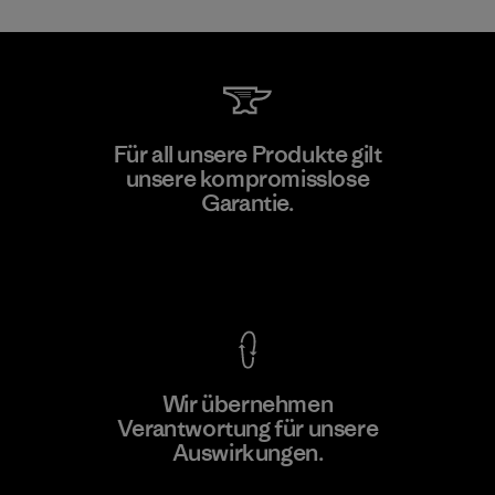
Kwang Viet Garment Co., Ltd
Für all unsere Produkte gilt
unsere kompromisslose
Factory
M
Garantie.
Kompromisslose Garantie
Wir übernehmen
Mehr dazu
Verantwortung für unsere
Auswirkungen.