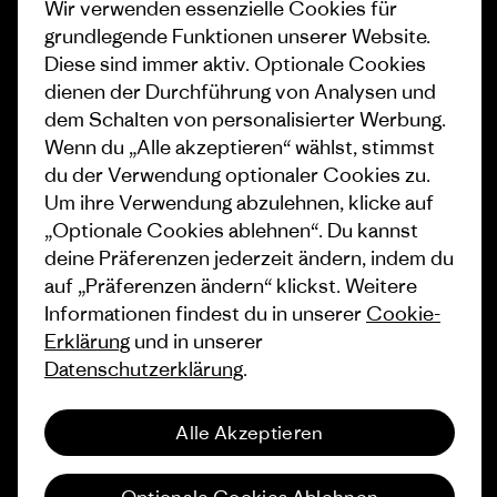
Wir verwenden essenzielle Cookies für
Klimaziele
Pressekontakt
grundlegende Funktionen unserer Website.
Diese sind immer aktiv. Optionale Cookies
1% For The Planet
Industry program
dienen der Durchführung von Analysen und
dem Schalten von personalisierter Werbung.
Wie wir finanzieren
Affiliate-Programm
Wenn du „Alle akzeptieren“ wählst, stimmst
Geschenkgutscheine
Patagonia Deutschland
du der Verwendung optionaler Cookies zu.
Seitenverzeichnis
Um ihre Verwendung abzulehnen, klicke auf
Stores in deiner Nähe
„Optionale Cookies ablehnen“. Du kannst
deine Präferenzen jederzeit ändern, indem du
auf „Präferenzen ändern“ klickst. Weitere
Informationen findest du in unserer
Cookie-
Erklärung
und in unserer
© 2026 Patagonia, Inc. All Rights Reserved.
Datenschutzerklärung
.
Alle Akzeptieren
Deutsch