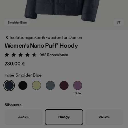
Isolationsjacken & -westen für Damen
Women's Nano Puff® Hoody
968
Rezensionen
Bewertung: 4.6 / 5
230,00 €
Smolder Blue
Farbe
Smolder Blue
Sale
Silhouette
Jacke
Hoody
Weste