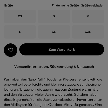
Größe
Finde meine Größe
Größenleitfaden
Größe
Größe
Größe
XS
S
M
Größe
Größe
Größe
L
XL
XXL
Zum Warenkorb
Versandinformation, Rücksendung & Umtausch
Wir haben das Nano Puff® Hoody für Kletterer entwickelt, die
eine wetterfeste, leichte und klein verstaubare synthetische
Isolierung brauchen, die auch in nassem Zustand warm hält
und den Strapazen vieler Jahre widersteht. Seitdem haben
diese Eigenschaften die Jacke zum absoluten Favoriten unter
den Midlayern für fast jede Outdoor-Aktivität gemacht. Eine