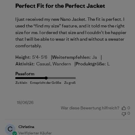
Perfect Fit for the Perfect Jacket
I just received my new Nano Jacket. The fit is perfect. I
used the “find my size” feature, and it told me the right
size for me. I ordered that size and I couldn’t be happier
that I will be able to wear it with and without a sweater
comfortably.
|
|
Height:
5'4- 5'6
Weiterempfehlen:
Ja
|
Aktivität:
Casual, Wandern
Produktgröße:
L
Passform
Veröffentlichungsdatum
18/06/26
War diese Bewertung hilfreich?
0
0
Christina
C
Verifizierter Käufer