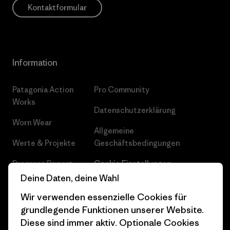
Kontaktformular
Information
Patagonia Action
Pro Community
Works
Datenschutzerklärung
Worn Wear
Allgemeine
Werte & Projekte
Geschäftsbedingungen
Progress Report
Cookie Einstellungen
Deine Daten, deine Wahl
Business Unusual
Karriere
Wir verwenden essenzielle Cookies für
Klimaziele
Pressekontakt
grundlegende Funktionen unserer Website.
Diese sind immer aktiv. Optionale Cookies
1% For The Planet
Industry program