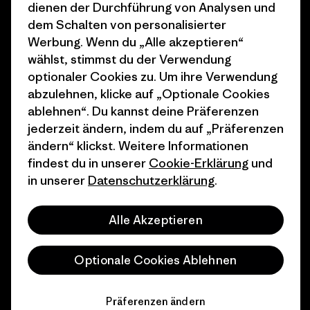
dienen der Durchführung von Analysen und
Wie wir finanzieren
Affiliate-Programm
dem Schalten von personalisierter
Werbung. Wenn du „Alle akzeptieren“
Geschenkgutscheine
Patagonia Deutschland
wählst, stimmst du der Verwendung
Seitenverzeichnis
optionaler Cookies zu. Um ihre Verwendung
Stores in deiner
abzulehnen, klicke auf „Optionale Cookies
Nähe
ablehnen“. Du kannst deine Präferenzen
jederzeit ändern, indem du auf „Präferenzen
ändern“ klickst. Weitere Informationen
findest du in unserer
Cookie-Erklärung
und
in unserer
Datenschutzerklärung
.
© 2026 Patagonia, Inc. All Rights Reserved.
Alle Akzeptieren
Deutsch
Optionale Cookies Ablehnen
Präferenzen ändern