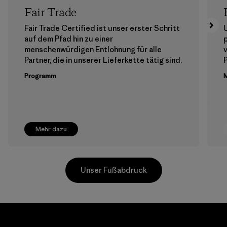
Fair Trade
Fair Trade Certified ist unser erster Schritt
auf dem Pfad hin zu einer
menschenwürdigen Entlohnung für alle
Partner, die in unserer Lieferkette tätig sind.
Programm
M
Mehr dazu
Unser Fußabdruck