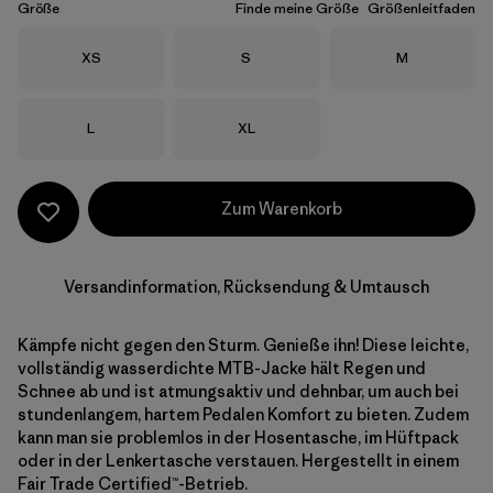
Größe
Finde meine Größe
Größenleitfaden
Größe
Größe
Größe
XS
S
M
Größe
Größe
L
XL
Zum Warenkorb
Versandinformation, Rücksendung & Umtausch
Kämpfe nicht gegen den Sturm. Genieße ihn! Diese leichte,
vollständig wasserdichte MTB-Jacke hält Regen und
Schnee ab und ist atmungsaktiv und dehnbar, um auch bei
stundenlangem, hartem Pedalen Komfort zu bieten. Zudem
kann man sie problemlos in der Hosentasche, im Hüftpack
oder in der Lenkertasche verstauen. Hergestellt in einem
Fair Trade Certified™-Betrieb.