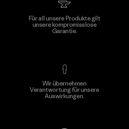
Toyota Tsusho
Für all unsere Produkte gilt
unsere kompromisslose
Material-supplier
Garantie.
F
Kompromisslose Garantie
Wir übernehmen
Mehr dazu
Verantwortung für unsere
Auswirkungen.
Unser Fußabdruck